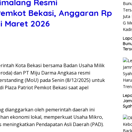
limalang Resmi
Pemkot Bekasi, Anggaran Rp
ai Maret 2026
Lap
Bunu
Ters
Rp80
Okn
intah Kota Bekasi bersama Badan Usaha Milik
Utus
Disd
eroda) dan PT Miju Darma Angkasa resmi
standing (MoU) pada Senin (8/12/2025) untuk
i Plaza Patriot Pemkot Bekasi saat apel
Lepa
Jamn
Syah
yang dianggarkan oleh pemerintah daerah ini
Har
han ekonomi lokal, memperkuat Usaha Mikro,
Tren
s meningkatkan Pendapatan Asli Daerah (PAD).