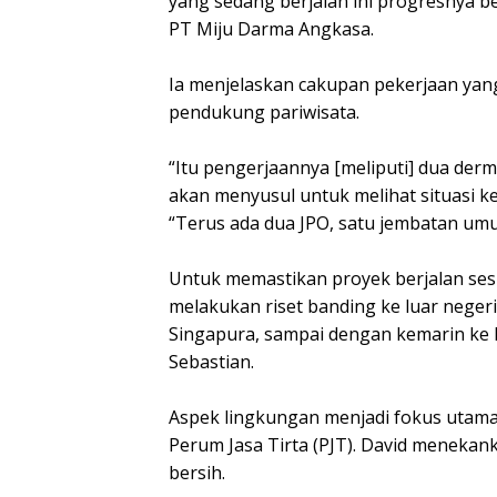
yang sedang berjalan ini progresnya b
PT Miju Darma Angkasa.
‎Ia menjelaskan cakupan pekerjaan ya
pendukung pariwisata.
‎“Itu pengerjaannya [meliputi] dua der
akan menyusul untuk melihat situasi k
“Terus ada dua JPO, satu jembatan um
‎Untuk memastikan proyek berjalan ses
melakukan riset banding ke luar negeri.
Singapura, sampai dengan kemarin ke 
Sebastian.
‎Aspek lingkungan menjadi fokus utama
Perum Jasa Tirta (PJT). David meneka
bersih.