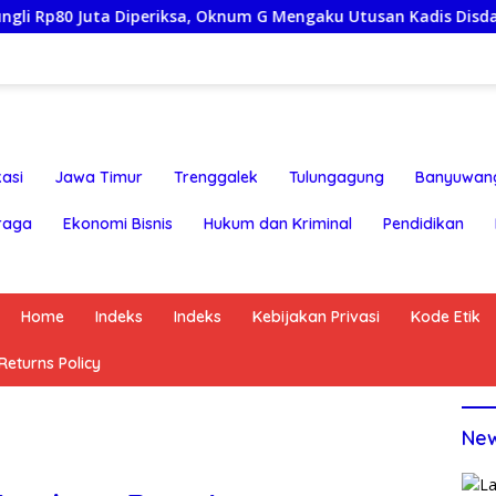
a Diperiksa, Oknum G Mengaku Utusan Kadis Disdagperin
asi
Jawa Timur
Trenggalek
Tulungagung
Banyuwan
raga
Ekonomi Bisnis
Hukum dan Kriminal
Pendidikan
Home
Indeks
Indeks
Kebijakan Privasi
Kode Etik
eturns Policy
Ne