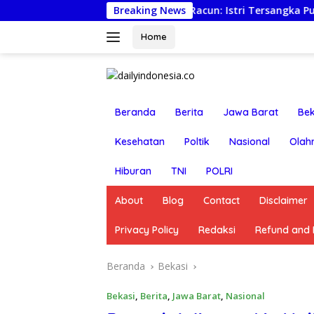
Langsung
Lapor Ancaman Bunuh-Racun: Istri Tersangka Pungli Rp80 Jut
Breaking News
ke
konten
Home
Beranda
Berita
Jawa Barat
Bek
Kesehatan
Poltik
Nasional
Olah
Hiburan
TNI
POLRI
About
Blog
Contact
Disclaimer
Privacy Policy
Redaksi
Refund and R
Beranda
Bekasi
Bekasi
,
Berita
,
Jawa Barat
,
Nasional