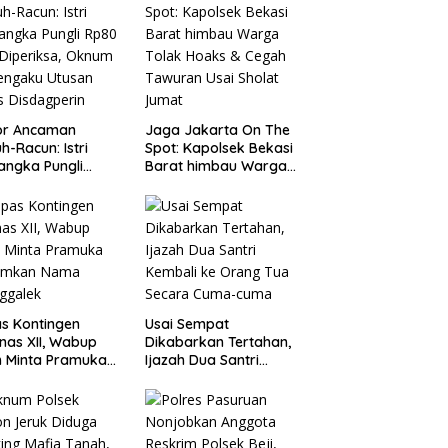
or Ancaman
Jaga Jakarta On The
h-Racun: Istri
Spot: Kapolsek Bekasi
angka Pungli
Barat himbau Warga
 Juta Diperiksa,
Tolak Hoaks & Cegah
um G Mengaku
Tawuran Usai Sholat
an Kadis
Jumat
agperin
s Kontingen
Usai Sempat
as XII, Wabup
Dikabarkan Tertahan,
 Minta Pramuka
Ijazah Dua Santri
umkan Nama
Kembali ke Orang Tua
ggalek
Secara Cuma-cuma