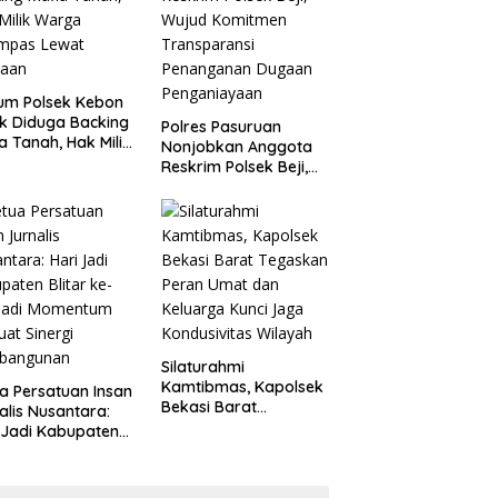
um Polsek Kebon
k Diduga Backing
Polres Pasuruan
a Tanah, Hak Milik
Nonjobkan Anggota
ga Dirampas
Reskrim Polsek Beji,
at Paksaan
Wujud Komitmen
Transparansi
Penanganan Dugaan
Penganiayaan
Silaturahmi
Kamtibmas, Kapolsek
a Persatuan Insan
Bekasi Barat
alis Nusantara:
Tegaskan Peran Umat
 Jadi Kabupaten
dan Keluarga Kunci
ar ke-702 Jadi
Jaga Kondusivitas
entum Perkuat
Wilayah
ergi Pembangunan