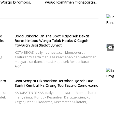
k Warga Dirampas
Wujud Komitmen Transparansi
aksaan
Penanganan Dugaan
Penganiayaan
ka
Jaga Jakarta On The Spot: Kapolsek Bekasi
aku
Barat himbau Warga Tolak Hoaks & Cegah
Tawuran Usai Sholat Jumat
KOTA BEKASI,dailyindonesia.co– Mempererat
ng
silaturahmi serta menjaga keamanan dan ketertiban
masyarakat (kamtibmas), Kapolsek Bekasi Barat
AKP…
inta
Usai Sempat Dikabarkan Tertahan, Ijazah Dua
Santri Kembali ke Orang Tua Secara Cuma-cuma
muka
KABUPATEN BEKASI,dailyindonesia.co – Momen haru
alek
menyelimuti Pondok Pesantren Daruttakwien, Kp.
Ceger, Desa Sukadarma, Kecamatan Sukatani,…