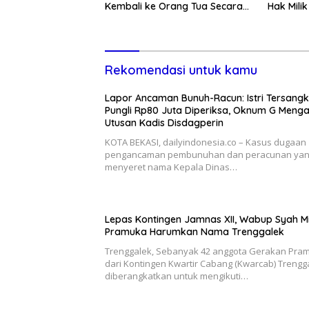
Kembali ke Orang Tua Secara
Hak Mili
Cuma-cuma
Lewat P
Rekomendasi untuk kamu
Lapor Ancaman Bunuh-Racun: Istri Tersang
Pungli Rp80 Juta Diperiksa, Oknum G Meng
Utusan Kadis Disdagperin
KOTA BEKASI, dailyindonesia.co – Kasus dugaan
pengancaman pembunuhan dan peracunan ya
menyeret nama Kepala Dinas…
Lepas Kontingen Jamnas XII, Wabup Syah M
Pramuka Harumkan Nama Trenggalek
Trenggalek, Sebanyak 42 anggota Gerakan Pra
dari Kontingen Kwartir Cabang (Kwarcab) Trengg
diberangkatkan untuk mengikuti…