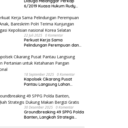
Diduga Melanggar Perkap
6/2019 Kuasa Hukum Rudy
akan Bersurat ke Kapolres
Bandung Kota .
22 Juli 2025
0 Komentar
Perkuat Kerja Sama
Pelindungan Perempuan dan
Anak, Bareskrim Polri Terima
Kunjungan Delegasi Kepolisian
nasional Korea Selatan
18 September 2025
0 Komentar
Kapolsek Cikarang Pusat
Pantau Langsung Lahan
Pertanian untuk Ketahanan
Pangan Nasional
30 Desember 2025
0 Komentar
Groundbreaking 49 SPPG Polda
Banten, Langkah Strategis
Dukung Makan Bergizi Gratis