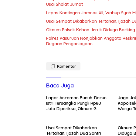
Usai Sholat Jumat
Lepas Kontingen Jamnas XII, Wabup Syah 
Usai Sempat Dikabarkan Tertahan, Ijazah 
Oknum Polsek Kebon Jeruk Diduga Backing 
Polres Pasuruan Nonjobkan Anggota Reskri
Dugaan Penganiayaan
Komentar
Baca Juga
Lapor Ancaman Bunuh-Racun:
Jaga Jak
Istri Tersangka Pungli Rp80
Kapolsek
Juta Diperiksa, Oknum G
Warga T
Mengaku Utusan Kadis
Tawuran 
Disdagperin
Usai Sempat Dikabarkan
Oknum P
Tertahan, Ijazah Dua Santri
Diduga B