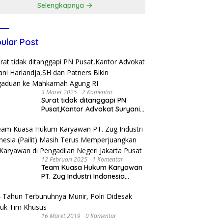
Selengkapnya
ular Post
3 Maret 2025
2 Komentar
Surat tidak ditanggapi PN
Pusat,Kantor Advokat Suryani
Hariandja,SH dan Patners Bikin
Pengaduan ke Mahkamah
Agung RI
12 Februari 2025
1 Komentar
Team Kuasa Hukum Karyawan
PT. Zug Industri Indonesia
(Pailit) Masih Terus
Memperjuangkan Hak
Karyawan di Pengadilan Negeri
Jakarta Pusat
16 Maret 2019
0 Komentar