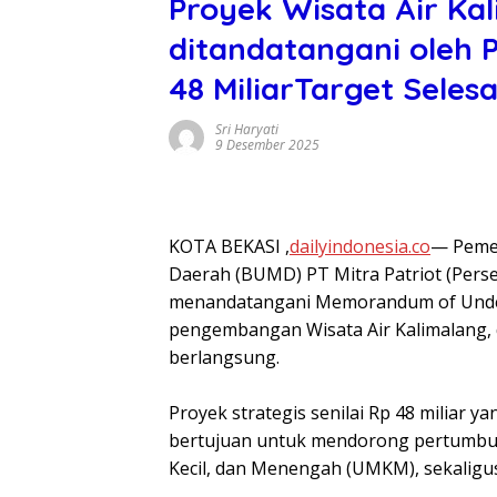
Proyek Wisata Air Ka
ditandatangani oleh 
48 MiliarTarget Seles
Sri Haryati
9 Desember 2025
‎KOTA BEKASI ,
dailyindonesia.co
— Pemer
Daerah (BUMD) PT Mitra Patriot (Pers
menandatangani Memorandum of Under
pengembangan Wisata Air Kalimalang, d
berlangsung.
‎Proyek strategis senilai Rp 48 miliar 
bertujuan untuk mendorong pertumbu
Kecil, dan Menengah (UMKM), sekaligu