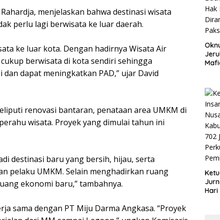
d Rahardja, menjelaskan bahwa destinasi wisata
dak perlu lagi berwisata ke luar daerah.
Okn
sata ke luar kota. Dengan hadirnya Wisata Air
Jeru
cukup berwisata di kota sendiri sehingga
Mafi
War
i dan dapat meningkatkan PAD,” ujar David
Lew
liputi renovasi bantaran, penataan area UMKM di
perahu wisata. Proyek yang dimulai tahun ini
di destinasi baru yang bersih, hijau, serta
dan pelaku UMKM. Selain menghadirkan ruang
Ketu
Jurn
uang ekonomi baru,” tambahnya.
Hari
Blit
ekerja sama dengan PT Miju Darma Angkasa. “Proyek
Mom
Sin