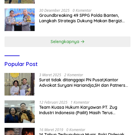
30 Desember 2025
0 Komentar
Groundbreaking 49 SPPG Polda Banten,
Langkah Strategis Dukung Makan Bergizi
Gratis
Selengkapnya
Popular Post
3 Maret 2025
2 Komentar
Surat tidak ditanggapi PN Pusat,Kantor
Advokat Suryani Hariandja,SH dan Patners
Bikin Pengaduan ke Mahkamah Agung RI
12 Februari 2025
1 Komentar
Team Kuasa Hukum Karyawan PT. Zug
Industri Indonesia (Pailit) Masih Terus
Memperjuangkan Hak Karyawan di
Pengadilan Negeri Jakarta Pusat
16 Maret 2019
0 Komentar
14 Tahun Terbunuhnya Munir, Polri Didesak