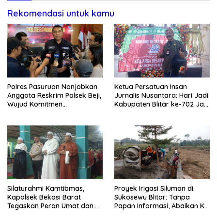
Rekomendasi untuk kamu
Polres Pasuruan Nonjobkan
Ketua Persatuan Insan
Anggota Reskrim Polsek Beji,
Jurnalis Nusantara: Hari Jadi
Wujud Komitmen
Kabupaten Blitar ke-702 Jadi
Transparansi Penanganan
Momentum Perkuat Sinergi
Dugaan Penganiayaan
Pembangunan
Silaturahmi Kamtibmas,
Proyek Irigasi Siluman di
Kapolsek Bekasi Barat
Sukosewu Blitar: Tanpa
Tegaskan Peran Umat dan
Papan Informasi, Abaikan K3,
Keluarga Kunci Jaga
dan Terkesan Lempar