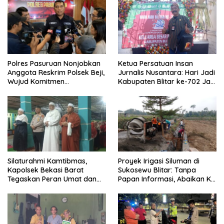
Polres Pasuruan Nonjobkan
Ketua Persatuan Insan
Anggota Reskrim Polsek Beji,
Jurnalis Nusantara: Hari Jadi
Wujud Komitmen
Kabupaten Blitar ke-702 Jadi
Transparansi Penanganan
Momentum Perkuat Sinergi
Dugaan Penganiayaan
Pembangunan
Silaturahmi Kamtibmas,
Proyek Irigasi Siluman di
Kapolsek Bekasi Barat
Sukosewu Blitar: Tanpa
Tegaskan Peran Umat dan
Papan Informasi, Abaikan K3,
Keluarga Kunci Jaga
dan Terkesan Lempar
Kondusivitas Wilayah
Tanggung Jawab