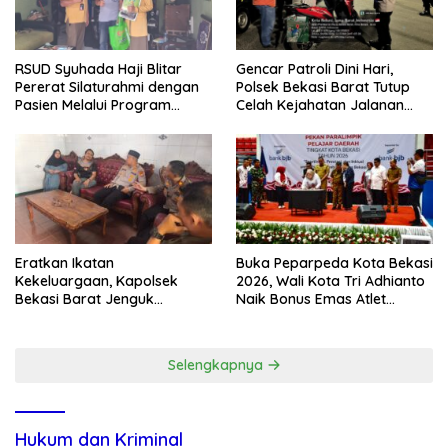
RSUD Syuhada Haji Blitar
Gencar Patroli Dini Hari,
Pererat Silaturahmi dengan
Polsek Bekasi Barat Tutup
Pasien Melalui Program
Celah Kejahatan Jalanan
Kunjungan Rumah
dan Ancaman Tawuran
Eratkan Ikatan
Buka Peparpeda Kota Bekasi
Kekeluargaan, Kapolsek
2026, Wali Kota Tri Adhianto
Bekasi Barat Jenguk
Naik Bonus Emas Atlet
Anggota yang Sedang Sakit
Paralimpik Jadi Rp60 Juta
Selengkapnya
Hukum dan Kriminal