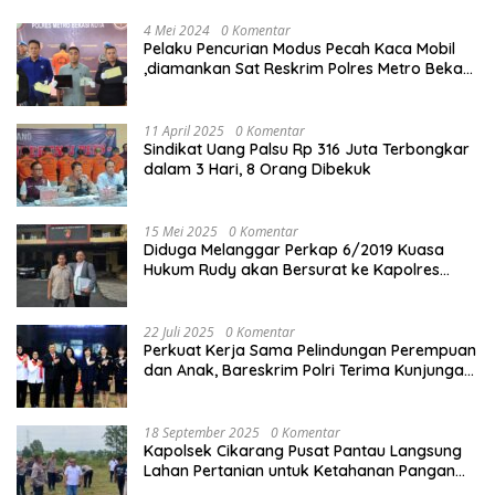
4 Mei 2024
0 Komentar
Pelaku Pencurian Modus Pecah Kaca Mobil
,diamankan Sat Reskrim Polres Metro Bekasi
Kota
11 April 2025
0 Komentar
Sindikat Uang Palsu Rp 316 Juta Terbongkar
dalam 3 Hari, 8 Orang Dibekuk
15 Mei 2025
0 Komentar
Diduga Melanggar Perkap 6/2019 Kuasa
Hukum Rudy akan Bersurat ke Kapolres
Bandung Kota .
22 Juli 2025
0 Komentar
Perkuat Kerja Sama Pelindungan Perempuan
dan Anak, Bareskrim Polri Terima Kunjungan
Delegasi Kepolisian nasional Korea Selatan
18 September 2025
0 Komentar
Kapolsek Cikarang Pusat Pantau Langsung
Lahan Pertanian untuk Ketahanan Pangan
Nasional