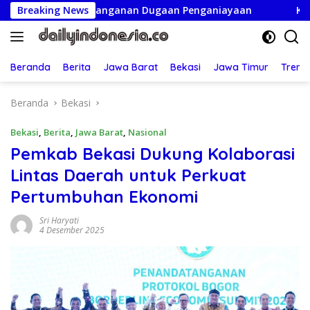
Langsung
i Penanganan Dugaan Penganiayaan
Breaking News
Ketua Persatuan In
ke
konten
Beranda
Berita
Jawa Barat
Bekasi
Jawa Timur
Treng
Beranda
Bekasi
Bekasi
,
Berita
,
Jawa Barat
,
Nasional
Pemkab Bekasi Dukung Kolaborasi
Lintas Daerah untuk Perkuat
Pertumbuhan Ekonomi
Sri Haryati
4 Desember 2025