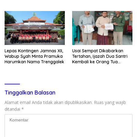
G Mengaku Utusan Kadis
& Cegah Tawuran Usai
Disdagperin
Sholat Jumat
Lepas Kontingen Jamnas XII,
Usai Sempat Dikabarkan
Wabup Syah Minta Pramuka
Tertahan, Ijazah Dua Santri
Harumkan Nama Trenggalek
Kembali ke Orang Tua
Secara Cuma-cuma
Tinggalkan Balasan
Alamat email Anda tidak akan dipublikasikan.
Ruas yang wajib
ditandai
*