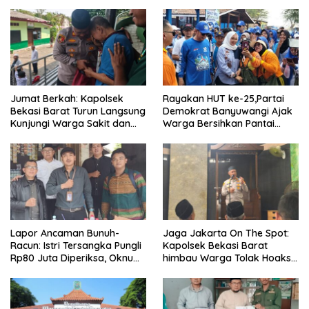
Jumat Berkah: Kapolsek
Rayakan HUT ke-25,Partai
Bekasi Barat Turun Langsung
Demokrat Banyuwangi Ajak
Kunjungi Warga Sakit dan
Warga Bersihkan Pantai
Lansia
Kedunen Desa Bomo
Lapor Ancaman Bunuh-
Jaga Jakarta On The Spot:
Racun: Istri Tersangka Pungli
Kapolsek Bekasi Barat
Rp80 Juta Diperiksa, Oknum
himbau Warga Tolak Hoaks
G Mengaku Utusan Kadis
& Cegah Tawuran Usai
Disdagperin
Sholat Jumat