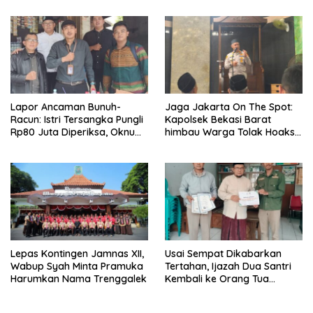
Lapor Ancaman Bunuh-
Jaga Jakarta On The Spot:
Racun: Istri Tersangka Pungli
Kapolsek Bekasi Barat
Rp80 Juta Diperiksa, Oknum
himbau Warga Tolak Hoaks
G Mengaku Utusan Kadis
& Cegah Tawuran Usai
Disdagperin
Sholat Jumat
Lepas Kontingen Jamnas XII,
Usai Sempat Dikabarkan
Wabup Syah Minta Pramuka
Tertahan, Ijazah Dua Santri
Harumkan Nama Trenggalek
Kembali ke Orang Tua
Secara Cuma-cuma