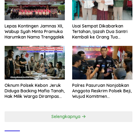
Lepas Kontingen Jamnas XII,
Usai Sempat Dikabarkan
Wabup Syah Minta Pramuka
Tertahan, Ijazah Dua Santri
Harumkan Nama Trenggalek
Kembali ke Orang Tua
Secara Cuma-cuma
Oknum Polsek Kebon Jeruk
Polres Pasuruan Nonjobkan
Diduga Backing Mafia Tanah,
Anggota Reskrim Polsek Beji,
Hak Milik Warga Dirampas
Wujud Komitmen
Lewat Paksaan
Transparansi Penanganan
Dugaan Penganiayaan
Selengkapnya