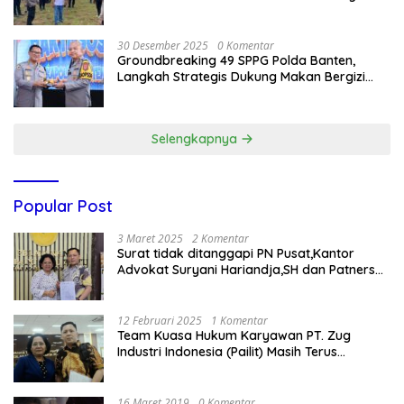
Nasional
30 Desember 2025
0 Komentar
Groundbreaking 49 SPPG Polda Banten,
Langkah Strategis Dukung Makan Bergizi
Gratis
Selengkapnya
Popular Post
3 Maret 2025
2 Komentar
Surat tidak ditanggapi PN Pusat,Kantor
Advokat Suryani Hariandja,SH dan Patners
Bikin Pengaduan ke Mahkamah Agung RI
12 Februari 2025
1 Komentar
Team Kuasa Hukum Karyawan PT. Zug
Industri Indonesia (Pailit) Masih Terus
Memperjuangkan Hak Karyawan di
Pengadilan Negeri Jakarta Pusat
16 Maret 2019
0 Komentar