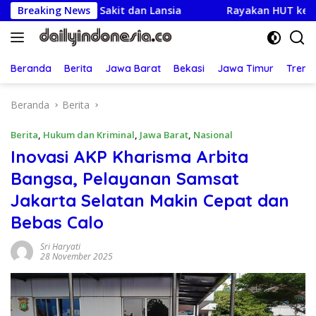
Langsung
rga Sakit dan Lansia
Breaking News
Rayakan HUT ke-25,Partai Demok
ke
konten
Beranda
Berita
Jawa Barat
Bekasi
Jawa Timur
Treng
Beranda
Berita
Berita
,
Hukum dan Kriminal
,
Jawa Barat
,
Nasional
Inovasi AKP Kharisma Arbita
Bangsa, Pelayanan Samsat
Jakarta Selatan Makin Cepat dan
Bebas Calo
Sri Haryati
28 November 2025