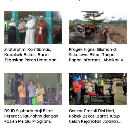
Transparansi Penanganan
Momentum Perkuat Sinergi
Dugaan Penganiayaan
Pembangunan
Silaturahmi Kamtibmas,
Proyek Irigasi Siluman di
Kapolsek Bekasi Barat
Sukosewu Blitar: Tanpa
Tegaskan Peran Umat dan
Papan Informasi, Abaikan K3,
Keluarga Kunci Jaga
dan Terkesan Lempar
Kondusivitas Wilayah
Tanggung Jawab
RSUD Syuhada Haji Blitar
Gencar Patroli Dini Hari,
Pererat Silaturahmi dengan
Polsek Bekasi Barat Tutup
Pasien Melalui Program
Celah Kejahatan Jalanan
Kunjungan Rumah
dan Ancaman Tawuran