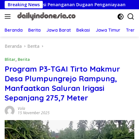
Langsung
paransi Penanganan Dugaan Penganiayaan
Breaking News
Ketua Persat
ke
konten
Beranda
Berita
Jawa Barat
Bekasi
Jawa Timur
Treng
Beranda
Berita
Blitar
,
Berita
Program P3-TGAI Tirto Makmur
Desa Plumpungrejo Rampung,
Manfaatkan Saluran Irigasi
Sepanjang 275,7 Meter
Vola
15 November 2025