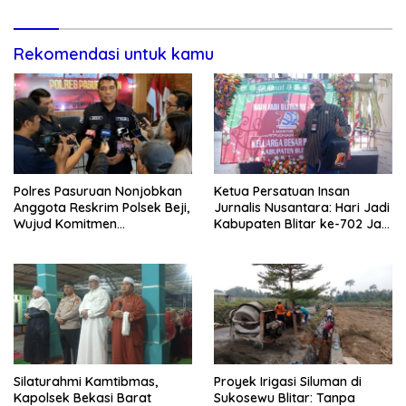
Rekomendasi untuk kamu
Polres Pasuruan Nonjobkan
Ketua Persatuan Insan
Anggota Reskrim Polsek Beji,
Jurnalis Nusantara: Hari Jadi
Wujud Komitmen
Kabupaten Blitar ke-702 Jadi
Transparansi Penanganan
Momentum Perkuat Sinergi
Dugaan Penganiayaan
Pembangunan
Silaturahmi Kamtibmas,
Proyek Irigasi Siluman di
Kapolsek Bekasi Barat
Sukosewu Blitar: Tanpa