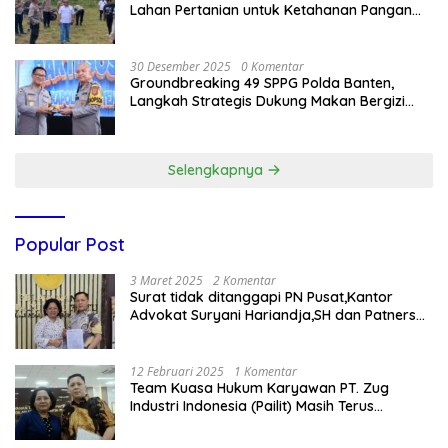
Lahan Pertanian untuk Ketahanan Pangan
Nasional
30 Desember 2025
0 Komentar
Groundbreaking 49 SPPG Polda Banten,
Langkah Strategis Dukung Makan Bergizi
Gratis
Selengkapnya
Popular Post
3 Maret 2025
2 Komentar
Surat tidak ditanggapi PN Pusat,Kantor
Advokat Suryani Hariandja,SH dan Patners
Bikin Pengaduan ke Mahkamah Agung RI
12 Februari 2025
1 Komentar
Team Kuasa Hukum Karyawan PT. Zug
Industri Indonesia (Pailit) Masih Terus
Memperjuangkan Hak Karyawan di
Pengadilan Negeri Jakarta Pusat