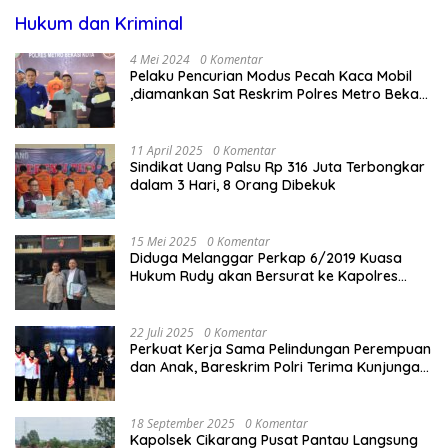
Hukum dan Kriminal
4 Mei 2024
0 Komentar
Pelaku Pencurian Modus Pecah Kaca Mobil
,diamankan Sat Reskrim Polres Metro Bekasi
Kota
11 April 2025
0 Komentar
Sindikat Uang Palsu Rp 316 Juta Terbongkar
dalam 3 Hari, 8 Orang Dibekuk
15 Mei 2025
0 Komentar
Diduga Melanggar Perkap 6/2019 Kuasa
Hukum Rudy akan Bersurat ke Kapolres
Bandung Kota .
22 Juli 2025
0 Komentar
Perkuat Kerja Sama Pelindungan Perempuan
dan Anak, Bareskrim Polri Terima Kunjungan
Delegasi Kepolisian nasional Korea Selatan
18 September 2025
0 Komentar
Kapolsek Cikarang Pusat Pantau Langsung