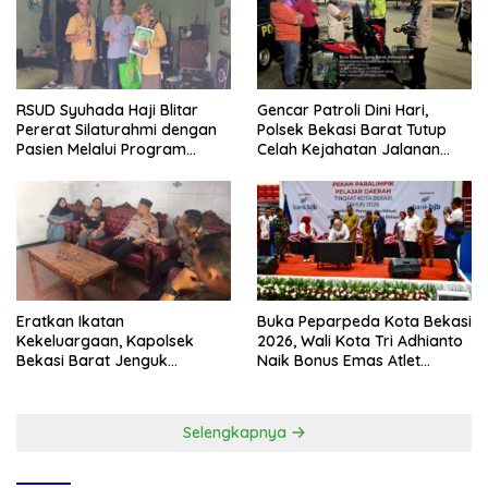
RSUD Syuhada Haji Blitar
Gencar Patroli Dini Hari,
Pererat Silaturahmi dengan
Polsek Bekasi Barat Tutup
Pasien Melalui Program
Celah Kejahatan Jalanan
Kunjungan Rumah
dan Ancaman Tawuran
Eratkan Ikatan
Buka Peparpeda Kota Bekasi
Kekeluargaan, Kapolsek
2026, Wali Kota Tri Adhianto
Bekasi Barat Jenguk
Naik Bonus Emas Atlet
Anggota yang Sedang Sakit
Paralimpik Jadi Rp60 Juta
Selengkapnya