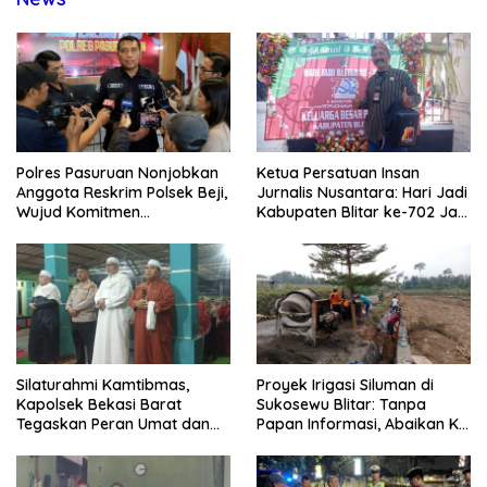
Polres Pasuruan Nonjobkan
Ketua Persatuan Insan
Anggota Reskrim Polsek Beji,
Jurnalis Nusantara: Hari Jadi
Wujud Komitmen
Kabupaten Blitar ke-702 Jadi
Transparansi Penanganan
Momentum Perkuat Sinergi
Dugaan Penganiayaan
Pembangunan
Silaturahmi Kamtibmas,
Proyek Irigasi Siluman di
Kapolsek Bekasi Barat
Sukosewu Blitar: Tanpa
Tegaskan Peran Umat dan
Papan Informasi, Abaikan K3,
Keluarga Kunci Jaga
dan Terkesan Lempar
Kondusivitas Wilayah
Tanggung Jawab