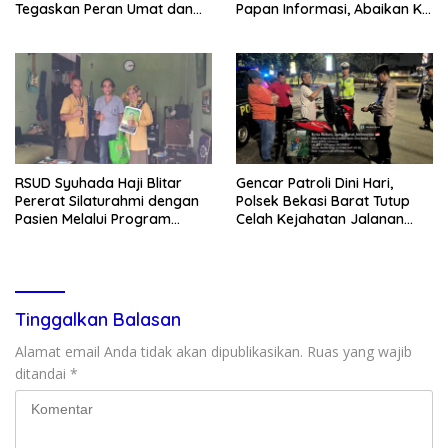
Tegaskan Peran Umat dan
Papan Informasi, Abaikan K3,
Keluarga Kunci Jaga
dan Terkesan Lempar
Kondusivitas Wilayah
Tanggung Jawab
RSUD Syuhada Haji Blitar
Gencar Patroli Dini Hari,
Pererat Silaturahmi dengan
Polsek Bekasi Barat Tutup
Pasien Melalui Program
Celah Kejahatan Jalanan
Kunjungan Rumah
dan Ancaman Tawuran
Tinggalkan Balasan
Alamat email Anda tidak akan dipublikasikan.
Ruas yang wajib
ditandai
*