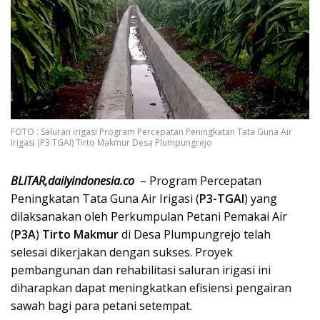
FOTO : Saluran irigasi Program Percepatan Peningkatan Tata Guna Air
Irigasi (P3 TGAI) Tirto Makmur Desa Plumpungrejo
BLITAR,dailyindonesia.co
– Program Percepatan
Peningkatan Tata Guna Air Irigasi (
P3-TGAI
) yang
dilaksanakan oleh Perkumpulan Petani Pemakai Air
(
P3A
)
Tirto Makmur
di Desa Plumpungrejo telah
selesai dikerjakan dengan sukses. Proyek
pembangunan dan rehabilitasi saluran irigasi ini
diharapkan dapat meningkatkan efisiensi pengairan
sawah bagi para petani setempat.