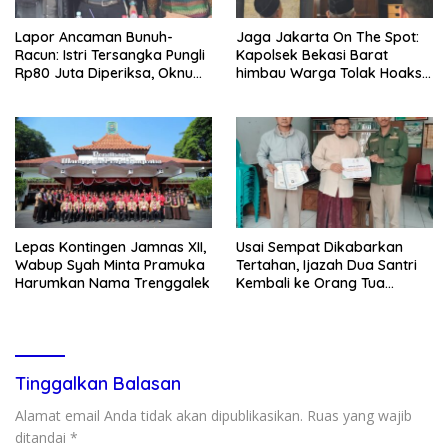
Lapor Ancaman Bunuh-
Jaga Jakarta On The Spot:
Racun: Istri Tersangka Pungli
Kapolsek Bekasi Barat
Rp80 Juta Diperiksa, Oknum
himbau Warga Tolak Hoaks
G Mengaku Utusan Kadis
& Cegah Tawuran Usai
Disdagperin
Sholat Jumat
Lepas Kontingen Jamnas XII,
Usai Sempat Dikabarkan
Wabup Syah Minta Pramuka
Tertahan, Ijazah Dua Santri
Harumkan Nama Trenggalek
Kembali ke Orang Tua
Secara Cuma-cuma
Tinggalkan Balasan
Alamat email Anda tidak akan dipublikasikan.
Ruas yang wajib
ditandai
*