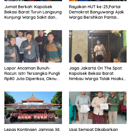
Jumat Berkah: Kapolsek
Rayakan HUT ke-25,Partai
Bekasi Barat Turun Langsung
Demokrat Banyuwangi Ajak
Kunjungi Warga Sakit dan
Warga Bersihkan Pantai
Lansia
Kedunen Desa Bomo
Lapor Ancaman Bunuh-
Jaga Jakarta On The Spot:
Racun: Istri Tersangka Pungli
Kapolsek Bekasi Barat
Rp80 Juta Diperiksa, Oknum
himbau Warga Tolak Hoaks
G Mengaku Utusan Kadis
& Cegah Tawuran Usai
Disdagperin
Sholat Jumat
Lepas Kontingen Jamnas XII,
Usai Sempat Dikabarkan