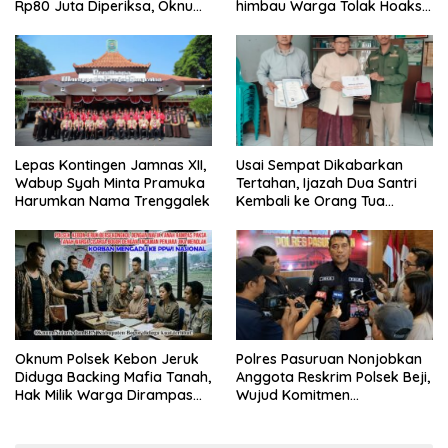
Rp80 Juta Diperiksa, Oknum
himbau Warga Tolak Hoaks
G Mengaku Utusan Kadis
& Cegah Tawuran Usai
Disdagperin
Sholat Jumat
Lepas Kontingen Jamnas XII,
Usai Sempat Dikabarkan
Wabup Syah Minta Pramuka
Tertahan, Ijazah Dua Santri
Harumkan Nama Trenggalek
Kembali ke Orang Tua
Secara Cuma-cuma
Oknum Polsek Kebon Jeruk
Polres Pasuruan Nonjobkan
Diduga Backing Mafia Tanah,
Anggota Reskrim Polsek Beji,
Hak Milik Warga Dirampas
Wujud Komitmen
Lewat Paksaan
Transparansi Penanganan
Dugaan Penganiayaan