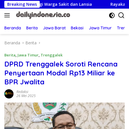
Langsung
unjungi Warga Sakit dan Lansia
Breaking News
Rayakan HUT ke-25,Pa
ke
konten
Beranda
Berita
Jawa Barat
Bekasi
Jawa Timur
Treng
Beranda
Berita
Berita
,
Jawa Timur
,
Trenggalek
DPRD Trenggalek Soroti Rencana
Penyertaan Modal Rp13 Miliar ke
BPR Jwalita
Redaksi
26 Mei 2025