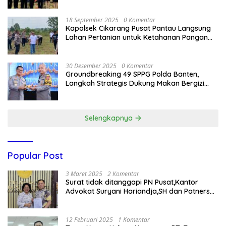
Delegasi Kepolisian nasional Korea Selatan
18 September 2025
0 Komentar
Kapolsek Cikarang Pusat Pantau Langsung
Lahan Pertanian untuk Ketahanan Pangan
Nasional
30 Desember 2025
0 Komentar
Groundbreaking 49 SPPG Polda Banten,
Langkah Strategis Dukung Makan Bergizi
Gratis
Selengkapnya
Popular Post
3 Maret 2025
2 Komentar
Surat tidak ditanggapi PN Pusat,Kantor
Advokat Suryani Hariandja,SH dan Patners
Bikin Pengaduan ke Mahkamah Agung RI
12 Februari 2025
1 Komentar