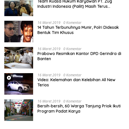
Team Kuasa Hukum Karyawan PT. Zug
Industri Indonesia (Pailit) Masih Terus
Memperjuangkan Hak Karyawan di
Pengadilan Negeri Jakarta Pusat
16 Maret 2019
0 Komentar
14 Tahun Terbunuhnya Munir, Polri Didesak
Bentuk Tim Khusus
16 Maret 2019
0 Komentar
Prabowo Resmikan Kantor DPD Gerindra di
Banten
16 Maret 2019
0 Komentar
Video: Kelemahan dan Kelebihan All New
Terios
16 Maret 2019
0 Komentar
Bersih-bersih, 60 Warga Tanjung Priok Ikuti
Program Padat Karya