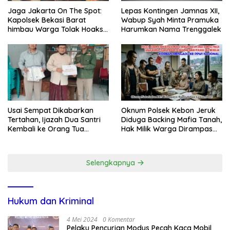
Jaga Jakarta On The Spot:
Lepas Kontingen Jamnas XII,
Kapolsek Bekasi Barat
Wabup Syah Minta Pramuka
himbau Warga Tolak Hoaks
Harumkan Nama Trenggalek
& Cegah Tawuran Usai
Sholat Jumat
Usai Sempat Dikabarkan
Oknum Polsek Kebon Jeruk
Tertahan, Ijazah Dua Santri
Diduga Backing Mafia Tanah,
Kembali ke Orang Tua
Hak Milik Warga Dirampas
Secara Cuma-cuma
Lewat Paksaan
Selengkapnya
Hukum dan Kriminal
4 Mei 2024
0 Komentar
Pelaku Pencurian Modus Pecah Kaca Mobil