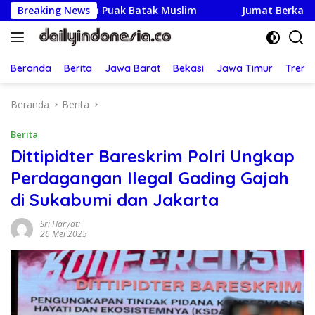
Langsung
ri Enam Puak Batak Muslim
Breaking News
Jumat Berkah: Kapolsek Bek
ke
konten
Beranda
Berita
Jawa Barat
Bekasi
Jawa Timur
Treng
Beranda
Berita
Berita
Dittipidter Bareskrim Polri Ungkap
Perdagangan Ilegal Gading Gajah
di Sukabumi dan Jakarta
Sri Haryati
26 Mei 2025