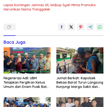
Lepas Kontingen Jamnas XII, Wabup Syah Minta Pramuka
Harumkan Nama Trenggalek
Baca Juga
Regenerasi Adil: UBM
Jumat Berkah: Kapolsek
Tetapkan Pergiliran Ketua
Bekasi Barat Turun Langsung
Umum dari Enam Puak Batak
Kunjungi Warga Sakit dan
Muslim
Lansia