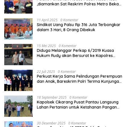
,diamankan Sat Reskrim Polres Metro Bekasi
Kota
11 April 2025
0 Komentar
Sindikat Uang Palsu Rp 316 Juta Terbongkar
dalam 3 Hari, 8 Orang Dibekuk
15 Mei 2025
0 Komentar
Diduga Melanggar Perkap 6/2019 Kuasa
Hukum Rudy akan Bersurat ke Kapolres
Bandung Kota .
22 Juli 2025
0 Komentar
Perkuat Kerja Sama Pelindungan Perempuan
dan Anak, Bareskrim Polri Terima Kunjungan
Delegasi Kepolisian nasional Korea Selatan
18 September 2025
0 Komentar
Kapolsek Cikarang Pusat Pantau Langsung
Lahan Pertanian untuk Ketahanan Pangan
Nasional
30 Desember 2025
0 Komentar