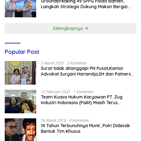
Groundbreaking 49 SPPG Polda Banten,
Langkah Strategis Dukung Makan Bergizi
Gratis
Selengkapnya
Popular Post
3 Maret 2025
2 Komentar
Surat tidak ditanggapi PN Pusat,Kantor
Advokat Suryani Hariandja,SH dan Patners
Bikin Pengaduan ke Mahkamah Agung RI
12 Februari 2025
1 Komentar
Team Kuasa Hukum Karyawan PT. Zug
Industri Indonesia (Pailit) Masih Terus
Memperjuangkan Hak Karyawan di
Pengadilan Negeri Jakarta Pusat
16 Maret 2019
0 Komentar
14 Tahun Terbunuhnya Munir, Polri Didesak
Bentuk Tim Khusus