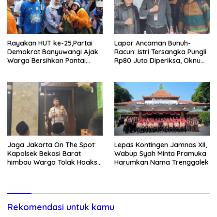
Rayakan HUT ke-25,Partai
Lapor Ancaman Bunuh-
Demokrat Banyuwangi Ajak
Racun: Istri Tersangka Pungli
Warga Bersihkan Pantai
Rp80 Juta Diperiksa, Oknum
Kedunen Desa Bomo
G Mengaku Utusan Kadis
Disdagperin
Jaga Jakarta On The Spot:
Lepas Kontingen Jamnas XII,
Kapolsek Bekasi Barat
Wabup Syah Minta Pramuka
himbau Warga Tolak Hoaks
Harumkan Nama Trenggalek
& Cegah Tawuran Usai
Sholat Jumat
Rekomendasi untuk kamu