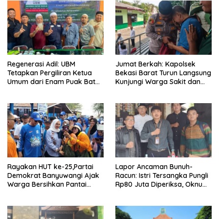
Regenerasi Adil: UBM
Jumat Berkah: Kapolsek
Tetapkan Pergiliran Ketua
Bekasi Barat Turun Langsung
Umum dari Enam Puak Batak
Kunjungi Warga Sakit dan
Muslim
Lansia
Rayakan HUT ke-25,Partai
Lapor Ancaman Bunuh-
Demokrat Banyuwangi Ajak
Racun: Istri Tersangka Pungli
Warga Bersihkan Pantai
Rp80 Juta Diperiksa, Oknum
Kedunen Desa Bomo
G Mengaku Utusan Kadis
Disdagperin