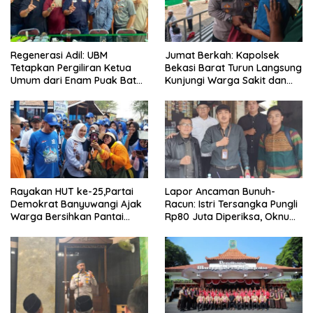
Regenerasi Adil: UBM
Jumat Berkah: Kapolsek
Tetapkan Pergiliran Ketua
Bekasi Barat Turun Langsung
Umum dari Enam Puak Batak
Kunjungi Warga Sakit dan
Muslim
Lansia
Rayakan HUT ke-25,Partai
Lapor Ancaman Bunuh-
Demokrat Banyuwangi Ajak
Racun: Istri Tersangka Pungli
Warga Bersihkan Pantai
Rp80 Juta Diperiksa, Oknum
Kedunen Desa Bomo
G Mengaku Utusan Kadis
Disdagperin