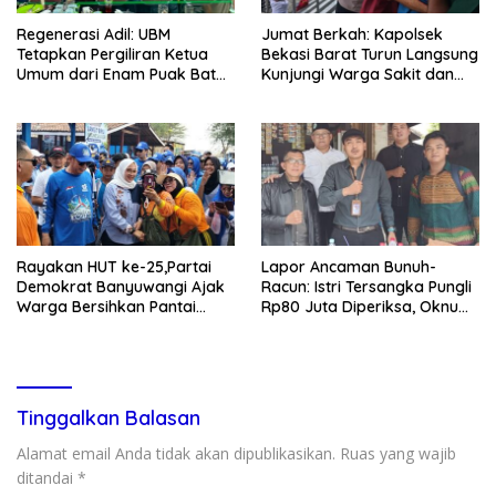
Regenerasi Adil: UBM
Jumat Berkah: Kapolsek
Tetapkan Pergiliran Ketua
Bekasi Barat Turun Langsung
Umum dari Enam Puak Batak
Kunjungi Warga Sakit dan
Muslim
Lansia
Rayakan HUT ke-25,Partai
Lapor Ancaman Bunuh-
Demokrat Banyuwangi Ajak
Racun: Istri Tersangka Pungli
Warga Bersihkan Pantai
Rp80 Juta Diperiksa, Oknum
Kedunen Desa Bomo
G Mengaku Utusan Kadis
Disdagperin
Tinggalkan Balasan
Alamat email Anda tidak akan dipublikasikan.
Ruas yang wajib
ditandai
*