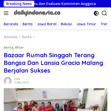
Langsung
rus Baru dan Evaluasi Komitmen Anggota
Breaking News
Semarak HUT
ke
konten
Beranda
Berita
Jawa Barat
Bekasi
Jawa Timur
Treng
Beranda
Berita
Berita
,
Blitar
Bazaar Rumah Singgah Terang
Bangsa Dan Lansia Gracia Malang
Berjalan Sukses
Vola
3 Mei 2025