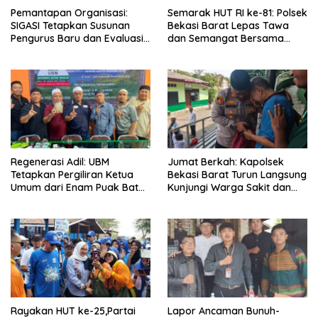
Pemantapan Organisasi:
Semarak HUT RI ke-81: Polsek
SIGASI Tetapkan Susunan
Bekasi Barat Lepas Tawa
Pengurus Baru dan Evaluasi
dan Semangat Bersama
Komitmen Anggota
Warga Kranji
Regenerasi Adil: UBM
Jumat Berkah: Kapolsek
Tetapkan Pergiliran Ketua
Bekasi Barat Turun Langsung
Umum dari Enam Puak Batak
Kunjungi Warga Sakit dan
Muslim
Lansia
Rayakan HUT ke-25,Partai
Lapor Ancaman Bunuh-