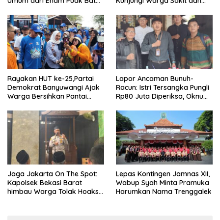
Umum dari Enam Puak Batak
Kunjungi Warga Sakit dan
Muslim
Lansia
Rayakan HUT ke-25,Partai
Lapor Ancaman Bunuh-
Demokrat Banyuwangi Ajak
Racun: Istri Tersangka Pungli
Warga Bersihkan Pantai
Rp80 Juta Diperiksa, Oknum
Kedunen Desa Bomo
G Mengaku Utusan Kadis
Disdagperin
Jaga Jakarta On The Spot:
Lepas Kontingen Jamnas XII,
Kapolsek Bekasi Barat
Wabup Syah Minta Pramuka
himbau Warga Tolak Hoaks
Harumkan Nama Trenggalek
& Cegah Tawuran Usai
Sholat Jumat