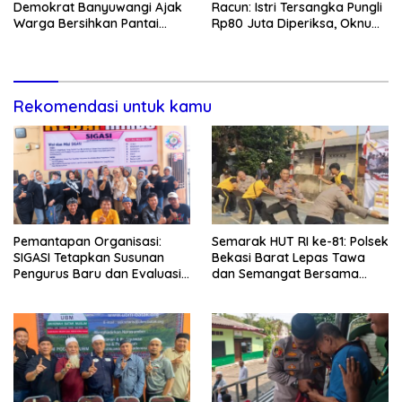
Demokrat Banyuwangi Ajak
Racun: Istri Tersangka Pungli
Warga Bersihkan Pantai
Rp80 Juta Diperiksa, Oknum
Kedunen Desa Bomo
G Mengaku Utusan Kadis
Disdagperin
Rekomendasi untuk kamu
Pemantapan Organisasi:
Semarak HUT RI ke-81: Polsek
SIGASI Tetapkan Susunan
Bekasi Barat Lepas Tawa
Pengurus Baru dan Evaluasi
dan Semangat Bersama
Komitmen Anggota
Warga Kranji