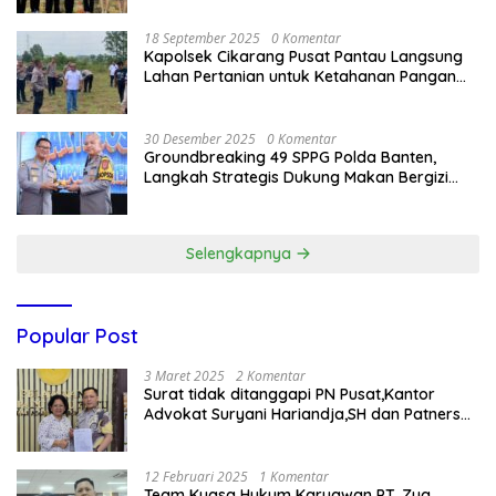
18 September 2025
0 Komentar
Kapolsek Cikarang Pusat Pantau Langsung
Lahan Pertanian untuk Ketahanan Pangan
Nasional
30 Desember 2025
0 Komentar
Groundbreaking 49 SPPG Polda Banten,
Langkah Strategis Dukung Makan Bergizi
Gratis
Selengkapnya
Popular Post
3 Maret 2025
2 Komentar
Surat tidak ditanggapi PN Pusat,Kantor
Advokat Suryani Hariandja,SH dan Patners
Bikin Pengaduan ke Mahkamah Agung RI
12 Februari 2025
1 Komentar
Team Kuasa Hukum Karyawan PT. Zug