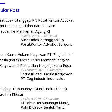
ular Post
3 Maret 2025
2 Komentar
Surat tidak ditanggapi PN
Pusat,Kantor Advokat Suryani
Hariandja,SH dan Patners Bikin
Pengaduan ke Mahkamah
Agung RI
12 Februari 2025
1 Komentar
Team Kuasa Hukum Karyawan
PT. Zug Industri Indonesia
(Pailit) Masih Terus
Memperjuangkan Hak
Karyawan di Pengadilan Negeri
Jakarta Pusat
16 Maret 2019
0 Komentar
14 Tahun Terbunuhnya Munir,
Polri Didesak Bentuk Tim