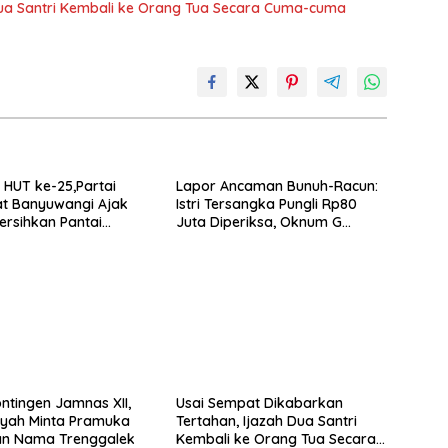
Dua Santri Kembali ke Orang Tua Secara Cuma-cuma
HUT ke-25,Partai
Lapor Ancaman Bunuh-Racun:
t Banyuwangi Ajak
Istri Tersangka Pungli Rp80
rsihkan Pantai
Juta Diperiksa, Oknum G
 Desa Bomo
Mengaku Utusan Kadis
Disdagperin
ntingen Jamnas XII,
Usai Sempat Dikabarkan
yah Minta Pramuka
Tertahan, Ijazah Dua Santri
n Nama Trenggalek
Kembali ke Orang Tua Secara