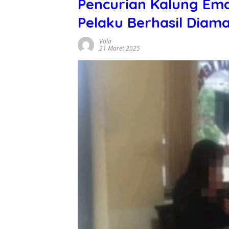
Pencurian Kalung Em
Pelaku Berhasil Diama
Vola
21 Maret 2025