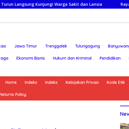
jungi Warga Sakit dan Lansia
Rayakan HUT ke-25,Part
asi
Jawa Timur
Trenggalek
Tulungagung
Banyuwan
raga
Ekonomi Bisnis
Hukum dan Kriminal
Pendidikan
Home
Indeks
Indeks
Kebijakan Privasi
Kode Etik
eturns Policy
Ne