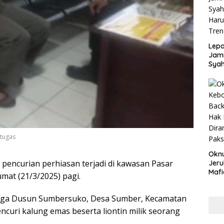
Disd
Lepa
Jamn
Syah
Har
Tren
etugas
Okn
pencurian perhiasan terjadi di kawasan Pasar
Jeru
Mafi
mat (21/3/2025) pagi.
War
Lew
warga Dusun Sumbersuko, Desa Sumber, Kecamatan
ncuri kalung emas beserta liontin milik seorang