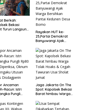
t Berkah:
lsek Bekasi
t Turun Langsung
Rayakan HUT ke-
ungi Warga Sakit
25,Partai Demokrat
Lansia
Banyuwangi Ajak
Warga Bersihkan
Pantai Kedunen Desa
Bomo
or Ancaman
Jaga Jakarta On The
h-Racun: Istri
Spot: Kapolsek Bekasi
angka Pungli
Barat himbau Warga
 Juta Diperiksa,
Tolak Hoaks & Cegah
um G Mengaku
Tawuran Usai Sholat
an Kadis
Jumat