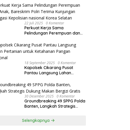
Bandung Kota .
22 Juli 2025
0 Komentar
Perkuat Kerja Sama
Pelindungan Perempuan dan
Anak, Bareskrim Polri Terima
Kunjungan Delegasi Kepolisian
nasional Korea Selatan
18 September 2025
0 Komentar
Kapolsek Cikarang Pusat
Pantau Langsung Lahan
Pertanian untuk Ketahanan
Pangan Nasional
30 Desember 2025
0 Komentar
Groundbreaking 49 SPPG Polda
Banten, Langkah Strategis
Dukung Makan Bergizi Gratis
Selengkapnya