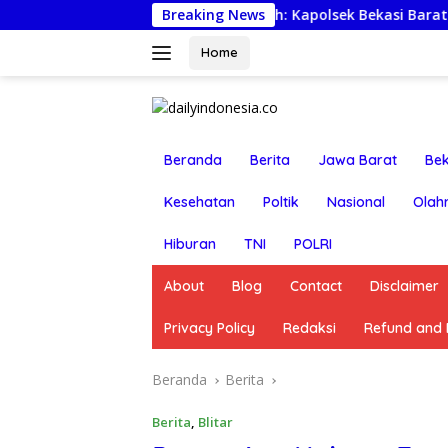
Langsung
Jumat Berkah: Kapolsek Bekasi Barat Turun Langsung Kun
Breaking News
ke
konten
Home
Beranda
Berita
Jawa Barat
Bek
Kesehatan
Poltik
Nasional
Olah
Hiburan
TNI
POLRI
About
Blog
Contact
Disclaimer
Privacy Policy
Redaksi
Refund and R
Beranda
Berita
Berita
,
Blitar