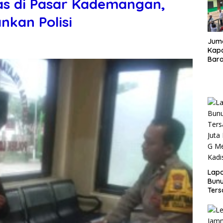
as di Pasar Kademangan,
nkan Polisi
Juma
Kapo
Bara
Kunj
dan 
Lap
Bunu
Ters
Rp80
Okn
Utus