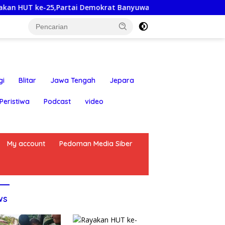
ai Demokrat Banyuwangi Ajak Warga Bersihkan Pantai Kedunen
gi
Blitar
Jawa Tengah
Jepara
Peristiwa
Podcast
video
My account
Pedoman Media Siber
ws