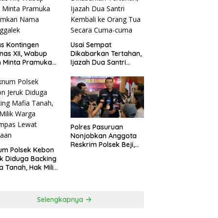
agperin
s Kontingen
Usai Sempat
as XII, Wabup
Dikabarkan Tertahan,
 Minta Pramuka
Ijazah Dua Santri
umkan Nama
Kembali ke Orang Tua
ggalek
Secara Cuma-cuma
Polres Pasuruan
Nonjobkan Anggota
Reskrim Polsek Beji,
um Polsek Kebon
Wujud Komitmen
k Diduga Backing
Transparansi
a Tanah, Hak Milik
Penanganan Dugaan
ga Dirampas
Penganiayaan
at Paksaan
Selengkapnya