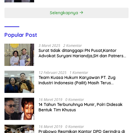
Selengkapnya
Popular Post
3 Maret 2025
2 Komentar
Surat tidak ditanggapi PN Pusat,Kantor
Advokat Suryani Hariandja,SH dan Patners
Bikin Pengaduan ke Mahkamah Agung RI
12 Februari 2025
1 Komentar
Team Kuasa Hukum Karyawan PT. Zug
Industri Indonesia (Pailit) Masih Terus
Memperjuangkan Hak Karyawan di
Pengadilan Negeri Jakarta Pusat
16 Maret 2019
0 Komentar
14 Tahun Terbunuhnya Munir, Polri Didesak
Bentuk Tim Khusus
16 Maret 2019
0 Komentar
Prabowo Resmikan Kantor DPD Gerindra di