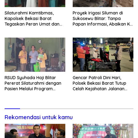
Silaturahmi Kamtibmas,
Proyek Irigasi Siluman di
Kapolsek Bekasi Barat
Sukosewu Blitar: Tanpa
Tegaskan Peran Umat dan
Papan Informasi, Abaikan K3,
Keluarga Kunci Jaga
dan Terkesan Lempar
Kondusivitas Wilayah
Tanggung Jawab
RSUD Syuhada Haji Blitar
Gencar Patroli Dini Hari,
Pererat Silaturahmi dengan
Polsek Bekasi Barat Tutup
Pasien Melalui Program
Celah Kejahatan Jalanan
Kunjungan Rumah
dan Ancaman Tawuran
Rekomendasi untuk kamu