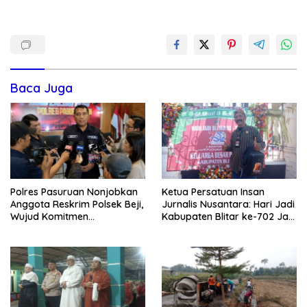
Baca Juga
Polres Pasuruan Nonjobkan
Ketua Persatuan Insan
Anggota Reskrim Polsek Beji,
Jurnalis Nusantara: Hari Jadi
Wujud Komitmen
Kabupaten Blitar ke-702 Jadi
Transparansi Penanganan
Momentum Perkuat Sinergi
Dugaan Penganiayaan
Pembangunan