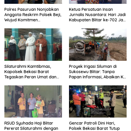
Polres Pasuruan Nonjobkan
Ketua Persatuan Insan
Anggota Reskrim Polsek Beji,
Jurnalis Nusantara: Hari Jadi
Wujud Komitmen
Kabupaten Blitar ke-702 Jadi
Transparansi Penanganan
Momentum Perkuat Sinergi
Dugaan Penganiayaan
Pembangunan
Silaturahmi Kamtibmas,
Proyek Irigasi Siluman di
Kapolsek Bekasi Barat
Sukosewu Blitar: Tanpa
Tegaskan Peran Umat dan
Papan Informasi, Abaikan K3,
Keluarga Kunci Jaga
dan Terkesan Lempar
Kondusivitas Wilayah
Tanggung Jawab
RSUD Syuhada Haji Blitar
Gencar Patroli Dini Hari,
Pererat Silaturahmi dengan
Polsek Bekasi Barat Tutup