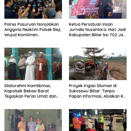
Polres Pasuruan Nonjobkan
Ketua Persatuan Insan
Anggota Reskrim Polsek Beji,
Jurnalis Nusantara: Hari Jadi
Wujud Komitmen
Kabupaten Blitar ke-702 Jadi
Transparansi Penanganan
Momentum Perkuat Sinergi
Dugaan Penganiayaan
Pembangunan
Silaturahmi Kamtibmas,
Proyek Irigasi Siluman di
Kapolsek Bekasi Barat
Sukosewu Blitar: Tanpa
Tegaskan Peran Umat dan
Papan Informasi, Abaikan K3,
Keluarga Kunci Jaga
dan Terkesan Lempar
Kondusivitas Wilayah
Tanggung Jawab