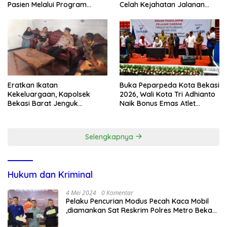
Pasien Melalui Program
Celah Kejahatan Jalanan
Kunjungan Rumah
dan Ancaman Tawuran
Eratkan Ikatan
Buka Peparpeda Kota Bekasi
Kekeluargaan, Kapolsek
2026, Wali Kota Tri Adhianto
Bekasi Barat Jenguk
Naik Bonus Emas Atlet
Anggota yang Sedang Sakit
Paralimpik Jadi Rp60 Juta
Selengkapnya
Hukum dan Kriminal
4 Mei 2024
0 Komentar
Pelaku Pencurian Modus Pecah Kaca Mobil
,diamankan Sat Reskrim Polres Metro Bekasi
Kota