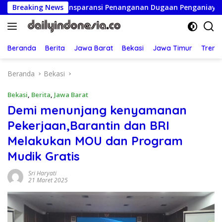
Langsung
en Transparansi Penanganan Dugaan Penganiayaan
Breaking News
Ketu
ke
konten
Beranda
Berita
Jawa Barat
Bekasi
Jawa Timur
Treng
Beranda
Bekasi
Bekasi
,
Berita
,
Jawa Barat
Demi menunjang kenyamanan
Pekerjaan,Barantin dan BRI
Melakukan MOU dan Program
Mudik Gratis
Sri Haryati
21 Maret 2025