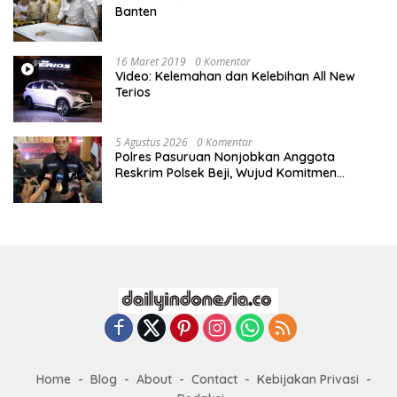
Banten
16 Maret 2019
0 Komentar
Video: Kelemahan dan Kelebihan All New
Terios
5 Agustus 2026
0 Komentar
Polres Pasuruan Nonjobkan Anggota
Reskrim Polsek Beji, Wujud Komitmen
Transparansi Penanganan Dugaan
Penganiayaan
Home
Blog
About
Contact
Kebijakan Privasi