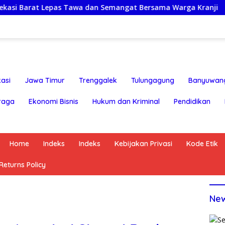
epas Tawa dan Semangat Bersama Warga Kranji
Regener
asi
Jawa Timur
Trenggalek
Tulungagung
Banyuwan
raga
Ekonomi Bisnis
Hukum dan Kriminal
Pendidikan
Home
Indeks
Indeks
Kebijakan Privasi
Kode Etik
eturns Policy
Ne