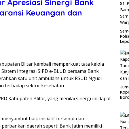
r Apresiasi Sinergi Bank
paransi Keuangan dan
Sema
Pols
Lep
Sem
Warg
bupaten Blitar kembali memperkuat tata kelola
Sistem Integrasi SIPD e-BLUD bersama Bank
enyerahkan satu unit ambulans untuk RSUD Ngudi
n terhadap sektor kesehatan.
Juma
Kapo
Bara
RD Kabupaten Blitar, yang menilai sinergi ini dapat
Kunj
dan 
 menyambut baik inisiatif tersebut dan
perbankan daerah seperti Bank Jatim memiliki