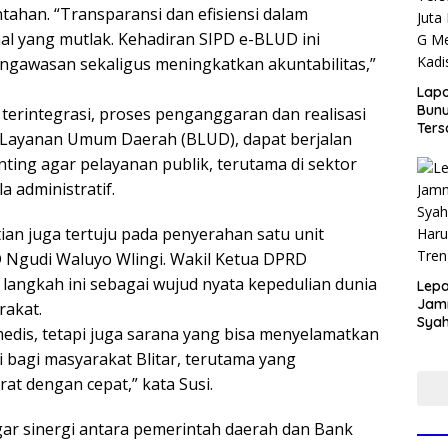
ntahan. “Transparansi dan efisiensi dalam
l yang mutlak. Kehadiran SIPD e-BLUD ini
awasan sekaligus meningkatkan akuntabilitas,”
Lap
Bunu
terintegrasi, proses penganggaran dan realisasi
Ters
 Layanan Umum Daerah (BLUD), dapat berjalan
Rp80
penting agar pelayanan publik, terutama di sektor
Okn
Utus
a administratif.
Disd
tian juga tertuju pada penyerahan satu unit
 Ngudi Waluyo Wlingi. Wakil Ketua DPRD
i langkah ini sebagai wujud nyata kepedulian dunia
Lepa
Jamn
akat.
Syah
dis, tetapi juga sarana yang bisa menyelamatkan
Har
i bagi masyarakat Blitar, terutama yang
Tren
t dengan cepat,” kata Susi.
 sinergi antara pemerintah daerah dan Bank