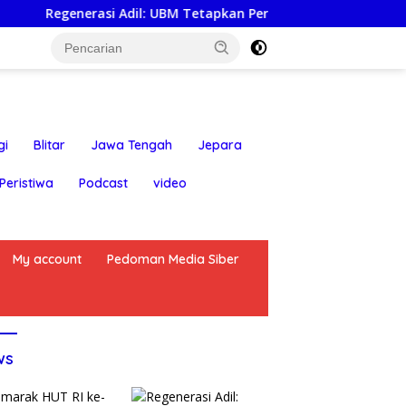
asi Adil: UBM Tetapkan Pergiliran Ketua Umum dari Enam Puak
gi
Blitar
Jawa Tengah
Jepara
Peristiwa
Podcast
video
My account
Pedoman Media Siber
ws