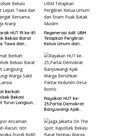
rak HUT RI ke-81:
Regenerasi Adil: UBM
ek Bekasi Barat
Tetapkan Pergiliran
as Tawa dan
Ketua Umum dari
angat Bersama
Enam Puak Batak
a Kranji
Muslim
t Berkah:
lsek Bekasi
Rayakan HUT ke-
t Turun Langsung
25,Partai Demokrat
ungi Warga Sakit
Banyuwangi Ajak
Lansia
Warga Bersihkan
Pantai Kedunen Desa
Bomo