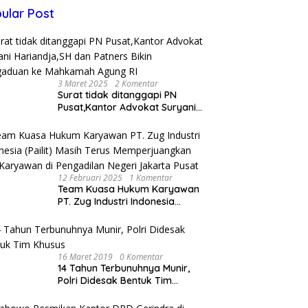
ular Post
3 Maret 2025
2 Komentar
Surat tidak ditanggapi PN
Pusat,Kantor Advokat Suryani
Hariandja,SH dan Patners Bikin
Pengaduan ke Mahkamah
Agung RI
12 Februari 2025
1 Komentar
Team Kuasa Hukum Karyawan
PT. Zug Industri Indonesia
(Pailit) Masih Terus
Memperjuangkan Hak
Karyawan di Pengadilan Negeri
Jakarta Pusat
16 Maret 2019
0 Komentar
14 Tahun Terbunuhnya Munir,
Polri Didesak Bentuk Tim
Khusus