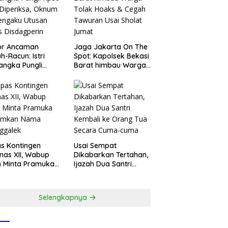
or Ancaman
Jaga Jakarta On The
h-Racun: Istri
Spot: Kapolsek Bekasi
angka Pungli
Barat himbau Warga
 Juta Diperiksa,
Tolak Hoaks & Cegah
um G Mengaku
Tawuran Usai Sholat
an Kadis
Jumat
agperin
s Kontingen
Usai Sempat
as XII, Wabup
Dikabarkan Tertahan,
 Minta Pramuka
Ijazah Dua Santri
umkan Nama
Kembali ke Orang Tua
ggalek
Secara Cuma-cuma
Selengkapnya