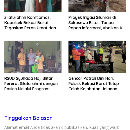
Silaturahmi Kamtibmas,
Proyek Irigasi Siluman di
Kapolsek Bekasi Barat
Sukosewu Blitar: Tanpa
Tegaskan Peran Umat dan
Papan Informasi, Abaikan K3,
Keluarga Kunci Jaga
dan Terkesan Lempar
Kondusivitas Wilayah
Tanggung Jawab
RSUD Syuhada Haji Blitar
Gencar Patroli Dini Hari,
Pererat Silaturahmi dengan
Polsek Bekasi Barat Tutup
Pasien Melalui Program
Celah Kejahatan Jalanan
Kunjungan Rumah
dan Ancaman Tawuran
Tinggalkan Balasan
Alamat email Anda tidak akan dipublikasikan.
Ruas yang wajib