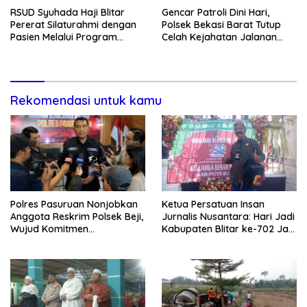
RSUD Syuhada Haji Blitar
Gencar Patroli Dini Hari,
Pererat Silaturahmi dengan
Polsek Bekasi Barat Tutup
Pasien Melalui Program
Celah Kejahatan Jalanan
Kunjungan Rumah
dan Ancaman Tawuran
Rekomendasi untuk kamu
Polres Pasuruan Nonjobkan
Ketua Persatuan Insan
Anggota Reskrim Polsek Beji,
Jurnalis Nusantara: Hari Jadi
Wujud Komitmen
Kabupaten Blitar ke-702 Jadi
Transparansi Penanganan
Momentum Perkuat Sinergi
Dugaan Penganiayaan
Pembangunan