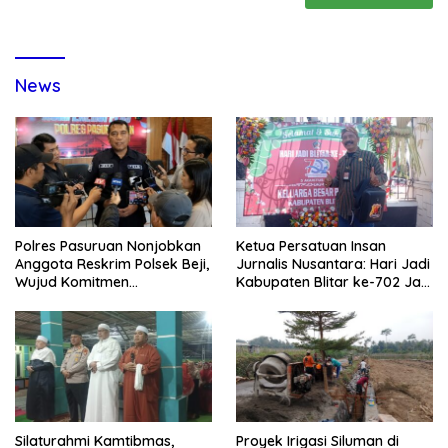
News
Polres Pasuruan Nonjobkan
Ketua Persatuan Insan
Anggota Reskrim Polsek Beji,
Jurnalis Nusantara: Hari Jadi
Wujud Komitmen
Kabupaten Blitar ke-702 Jadi
Transparansi Penanganan
Momentum Perkuat Sinergi
Dugaan Penganiayaan
Pembangunan
Silaturahmi Kamtibmas,
Proyek Irigasi Siluman di