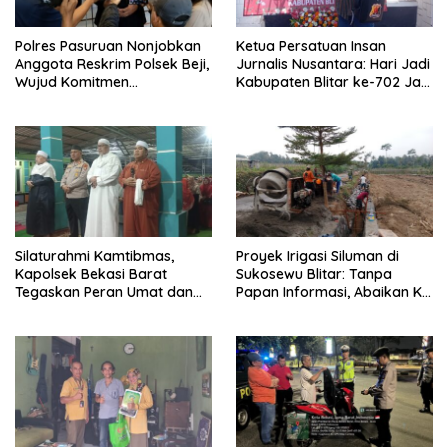
Polres Pasuruan Nonjobkan
Ketua Persatuan Insan
Anggota Reskrim Polsek Beji,
Jurnalis Nusantara: Hari Jadi
Wujud Komitmen
Kabupaten Blitar ke-702 Jadi
Transparansi Penanganan
Momentum Perkuat Sinergi
Dugaan Penganiayaan
Pembangunan
Silaturahmi Kamtibmas,
Proyek Irigasi Siluman di
Kapolsek Bekasi Barat
Sukosewu Blitar: Tanpa
Tegaskan Peran Umat dan
Papan Informasi, Abaikan K3,
Keluarga Kunci Jaga
dan Terkesan Lempar
Kondusivitas Wilayah
Tanggung Jawab