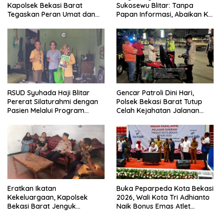
Kapolsek Bekasi Barat
Sukosewu Blitar: Tanpa
Tegaskan Peran Umat dan
Papan Informasi, Abaikan K3,
Keluarga Kunci Jaga
dan Terkesan Lempar
Kondusivitas Wilayah
Tanggung Jawab
RSUD Syuhada Haji Blitar
Gencar Patroli Dini Hari,
Pererat Silaturahmi dengan
Polsek Bekasi Barat Tutup
Pasien Melalui Program
Celah Kejahatan Jalanan
Kunjungan Rumah
dan Ancaman Tawuran
Eratkan Ikatan
Buka Peparpeda Kota Bekasi
Kekeluargaan, Kapolsek
2026, Wali Kota Tri Adhianto
Bekasi Barat Jenguk
Naik Bonus Emas Atlet
Anggota yang Sedang Sakit
Paralimpik Jadi Rp60 Juta