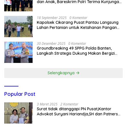
dan Anak, Bareskrim Polri Terima Kunjungan
Delegasi Kepolisian nasional Korea Selatan
18 September 2025
0 Komentar
Kapolsek Cikarang Pusat Pantau Langsung
Lahan Pertanian untuk Ketahanan Pangan
Nasional
30 Desember 2025
0 Komentar
Groundbreaking 49 SPPG Polda Banten,
Langkah Strategis Dukung Makan Bergizi
Gratis
Selengkapnya
Popular Post
3 Maret 2025
2 Komentar
Surat tidak ditanggapi PN Pusat,Kantor
Advokat Suryani Hariandja,SH dan Patners
Bikin Pengaduan ke Mahkamah Agung RI