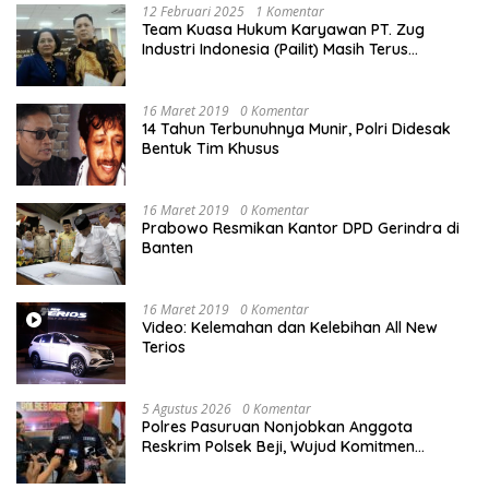
12 Februari 2025
1 Komentar
Team Kuasa Hukum Karyawan PT. Zug
Industri Indonesia (Pailit) Masih Terus
Memperjuangkan Hak Karyawan di
Pengadilan Negeri Jakarta Pusat
16 Maret 2019
0 Komentar
14 Tahun Terbunuhnya Munir, Polri Didesak
Bentuk Tim Khusus
16 Maret 2019
0 Komentar
Prabowo Resmikan Kantor DPD Gerindra di
Banten
16 Maret 2019
0 Komentar
Video: Kelemahan dan Kelebihan All New
Terios
5 Agustus 2026
0 Komentar
Polres Pasuruan Nonjobkan Anggota
Reskrim Polsek Beji, Wujud Komitmen
Transparansi Penanganan Dugaan
Penganiayaan