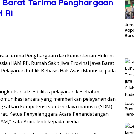
a Barat Terima Penghargaan
 RI
Juma
Kapo
Bara
Kunj
dan 
asca terima Penghargaan dari Kementerian Hukum
sia (HAM RI), Rumah Sakit Jiwa Provinsi Jawa Barat
Pelayanan Publik Bebasis Hak Asasi Manusia, pada
ngkatkan aksesbilitas pelayanan kesehatan,
omunikasi antara yang memberikan pelayanan dan
Lap
ingkatkan kompetensi sumber daya manusia (SDM)
Bunu
Barat, Ketua Penyelenggara Acara Penandatangan
Ters
Rp80
AM,” kata Primalenti kepada media.
Okn
Utus