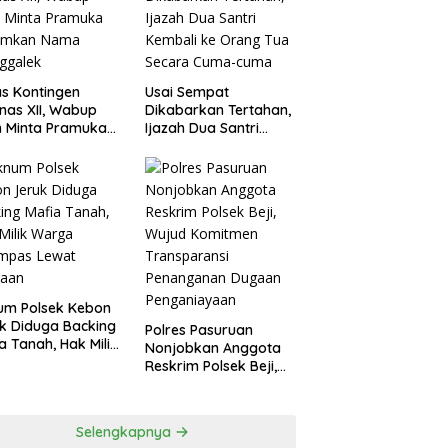
agperin
s Kontingen
Usai Sempat
as XII, Wabup
Dikabarkan Tertahan,
 Minta Pramuka
Ijazah Dua Santri
umkan Nama
Kembali ke Orang Tua
ggalek
Secara Cuma-cuma
um Polsek Kebon
k Diduga Backing
Polres Pasuruan
a Tanah, Hak Milik
Nonjobkan Anggota
ga Dirampas
Reskrim Polsek Beji,
at Paksaan
Wujud Komitmen
Transparansi
Penanganan Dugaan
Selengkapnya
Penganiayaan