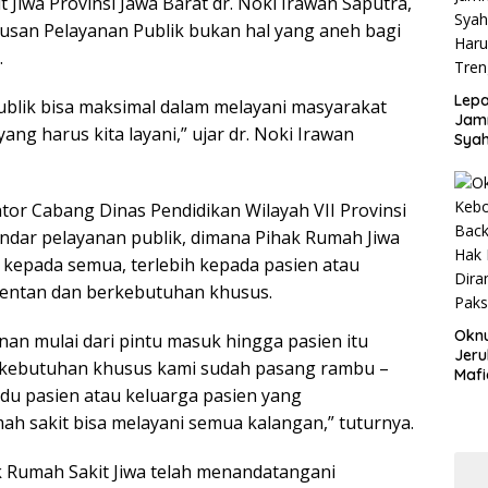
t Jiwa Provinsi Jawa Barat dr. Noki Irawan Saputra,
Disd
san Pelayanan Publik bukan hal yang aneh bagi
.
Lepa
ublik bisa maksimal dalam melayani masyarakat
Jamn
g harus kita layani,” ujar dr. Noki Irawan
Syah
Har
Tren
tor Cabang Dinas Pendidikan Wilayah VII Provinsi
ndar pelayanan publik, dimana Pihak Rumah Jiwa
kepada semua, terlebih kepada pasien atau
rentan dan berkebutuhan khusus.
Okn
an mulai dari pintu masuk hingga pasien itu
Jeru
erkebutuhan khusus kami sudah pasang rambu –
Mafi
u pasien atau keluarga pasien yang
War
Lew
h sakit bisa melayani semua kalangan,” tuturnya.
 Rumah Sakit Jiwa telah menandatangani