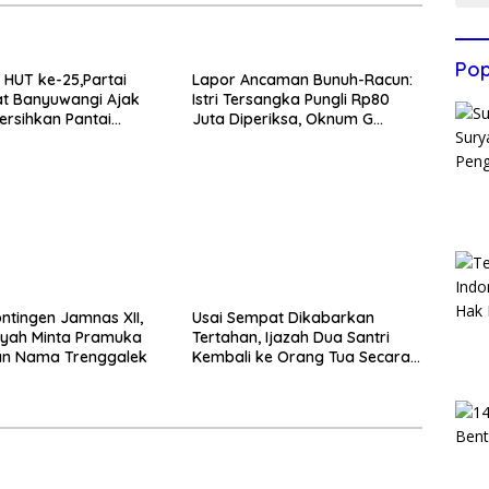
Pop
HUT ke-25,Partai
Lapor Ancaman Bunuh-Racun:
t Banyuwangi Ajak
Istri Tersangka Pungli Rp80
rsihkan Pantai
Juta Diperiksa, Oknum G
 Desa Bomo
Mengaku Utusan Kadis
Disdagperin
ntingen Jamnas XII,
Usai Sempat Dikabarkan
yah Minta Pramuka
Tertahan, Ijazah Dua Santri
n Nama Trenggalek
Kembali ke Orang Tua Secara
Cuma-cuma