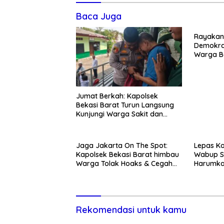
Baca Juga
Rayakan 
Demokra
Warga Be
Kedunen
Jumat Berkah: Kapolsek
Bekasi Barat Turun Langsung
Kunjungi Warga Sakit dan
Lansia
Jaga Jakarta On The Spot:
Lepas Ko
Kapolsek Bekasi Barat himbau
Wabup S
Warga Tolak Hoaks & Cegah
Harumka
Tawuran Usai Sholat Jumat
Rekomendasi untuk kamu