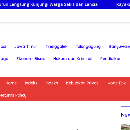
Kunjungi Warga Sakit dan Lansia
Rayakan HUT ke-25,P
asi
Jawa Timur
Trenggalek
Tulungagung
Banyuwan
raga
Ekonomi Bisnis
Hukum dan Kriminal
Pendidikan
Home
Indeks
Indeks
Kebijakan Privasi
Kode Etik
eturns Policy
Ne