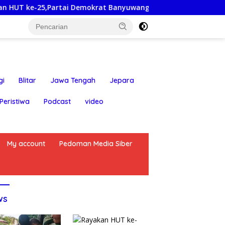
artai Demokrat Banyuwangi Ajak Warga Bersihkan Pantai Kedu
gi
Blitar
Jawa Tengah
Jepara
Peristiwa
Podcast
video
My account
Pedoman Media Siber
ws