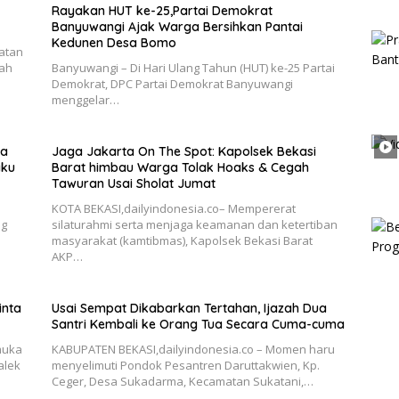
Rayakan HUT ke-25,Partai Demokrat
Banyuwangi Ajak Warga Bersihkan Pantai
Kedunen Desa Bomo
katan
gah
Banyuwangi – Di Hari Ulang Tahun (HUT) ke-25 Partai
Demokrat, DPC Partai Demokrat Banyuwangi
menggelar…
ka
Jaga Jakarta On The Spot: Kapolsek Bekasi
aku
Barat himbau Warga Tolak Hoaks & Cegah
Tawuran Usai Sholat Jumat
KOTA BEKASI,dailyindonesia.co– Mempererat
ng
silaturahmi serta menjaga keamanan dan ketertiban
masyarakat (kamtibmas), Kapolsek Bekasi Barat
AKP…
inta
Usai Sempat Dikabarkan Tertahan, Ijazah Dua
Santri Kembali ke Orang Tua Secara Cuma-cuma
muka
KABUPATEN BEKASI,dailyindonesia.co – Momen haru
alek
menyelimuti Pondok Pesantren Daruttakwien, Kp.
Ceger, Desa Sukadarma, Kecamatan Sukatani,…