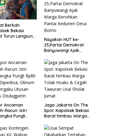
t Berkah:
lsek Bekasi
t Turun Langsung
Rayakan HUT ke-
ungi Warga Sakit
25,Partai Demokrat
Lansia
Banyuwangi Ajak
Warga Bersihkan
Pantai Kedunen Desa
Bomo
or Ancaman
Jaga Jakarta On The
h-Racun: Istri
Spot: Kapolsek Bekasi
angka Pungli
Barat himbau Warga
 Juta Diperiksa,
Tolak Hoaks & Cegah
um G Mengaku
Tawuran Usai Sholat
an Kadis
Jumat