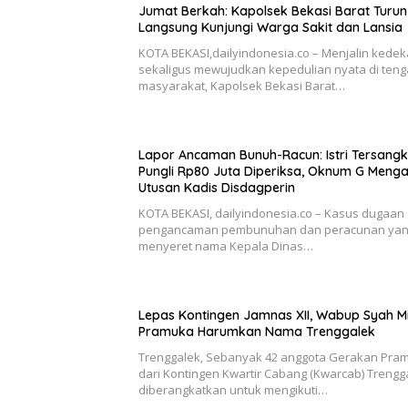
Jumat Berkah: Kapolsek Bekasi Barat Turun
Langsung Kunjungi Warga Sakit dan Lansia
KOTA BEKASI,dailyindonesia.co – Menjalin kede
sekaligus mewujudkan kepedulian nyata di ten
masyarakat, Kapolsek Bekasi Barat…
Lapor Ancaman Bunuh-Racun: Istri Tersang
Pungli Rp80 Juta Diperiksa, Oknum G Meng
Utusan Kadis Disdagperin
KOTA BEKASI, dailyindonesia.co – Kasus dugaan
pengancaman pembunuhan dan peracunan ya
menyeret nama Kepala Dinas…
Lepas Kontingen Jamnas XII, Wabup Syah M
Pramuka Harumkan Nama Trenggalek
Trenggalek, Sebanyak 42 anggota Gerakan Pra
dari Kontingen Kwartir Cabang (Kwarcab) Trengg
diberangkatkan untuk mengikuti…