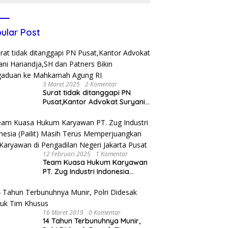
ular Post
3 Maret 2025
2 Komentar
Surat tidak ditanggapi PN
Pusat,Kantor Advokat Suryani
Hariandja,SH dan Patners Bikin
Pengaduan ke Mahkamah
Agung RI
12 Februari 2025
1 Komentar
Team Kuasa Hukum Karyawan
PT. Zug Industri Indonesia
(Pailit) Masih Terus
Memperjuangkan Hak
Karyawan di Pengadilan Negeri
Jakarta Pusat
16 Maret 2019
0 Komentar
14 Tahun Terbunuhnya Munir,