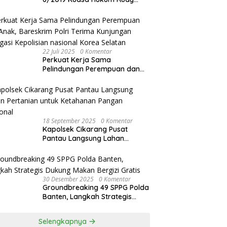
akan Bersurat ke Kapolres
Bandung Kota .
22 Juli 2025
0 Komentar
Perkuat Kerja Sama
Pelindungan Perempuan dan
Anak, Bareskrim Polri Terima
Kunjungan Delegasi Kepolisian
nasional Korea Selatan
18 September 2025
0 Komentar
Kapolsek Cikarang Pusat
Pantau Langsung Lahan
Pertanian untuk Ketahanan
Pangan Nasional
30 Desember 2025
0 Komentar
Groundbreaking 49 SPPG Polda
Banten, Langkah Strategis
Dukung Makan Bergizi Gratis
Selengkapnya