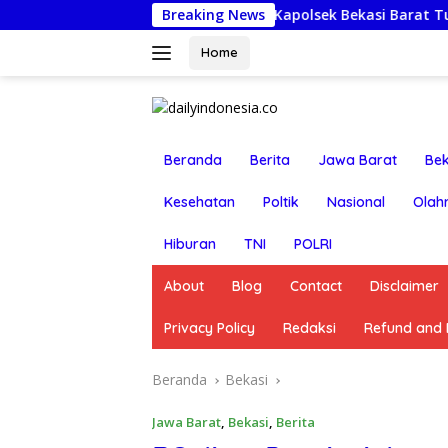
Langsung
Jumat Berkah: Kapolsek Bekasi Barat Turun Langsung 
Breaking News
ke
konten
Home
Beranda
Berita
Jawa Barat
Bek
Kesehatan
Poltik
Nasional
Olah
Hiburan
TNI
POLRI
About
Blog
Contact
Disclaimer
Privacy Policy
Redaksi
Refund and R
Beranda
Bekasi
Jawa Barat
,
Bekasi
,
Berita