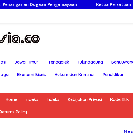
aniayaan
Ketua Persatuan Insan Jurnalis Nusantara: H
asi
Jawa Timur
Trenggalek
Tulungagung
Banyuwan
raga
Ekonomi Bisnis
Hukum dan Kriminal
Pendidikan
Home
Indeks
Indeks
Kebijakan Privasi
Kode Etik
eturns Policy
Ne