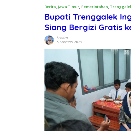
Berita
,
Jawa Timur
,
Pemerintahan
,
Trenggale
Bupati Trenggalek In
Siang Bergizi Gratis 
Lendra
5 Februari 2025