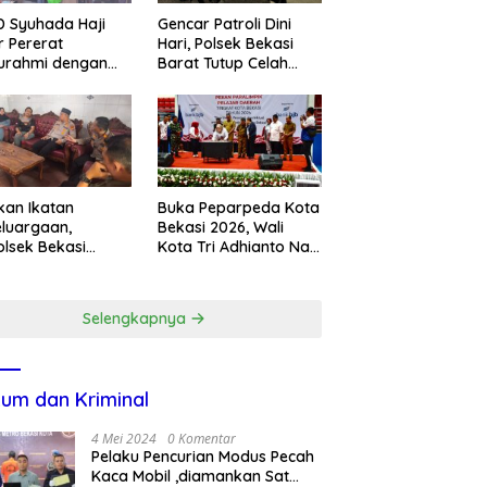
 Syuhada Haji
Gencar Patroli Dini
ar Pererat
Hari, Polsek Bekasi
turahmi dengan
Barat Tutup Celah
en Melalui
Kejahatan Jalanan
gram Kunjungan
dan Ancaman
ah
Tawuran
kan Ikatan
Buka Peparpeda Kota
luargaan,
Bekasi 2026, Wali
lsek Bekasi
Kota Tri Adhianto Naik
t Jenguk
Bonus Emas Atlet
gota yang Sedang
Paralimpik Jadi Rp60
t
Juta
Selengkapnya
um dan Kriminal
4 Mei 2024
0 Komentar
Pelaku Pencurian Modus Pecah
Kaca Mobil ,diamankan Sat