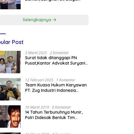
Dukung Makan Bergizi Gratis
Selengkapnya
ular Post
3 Maret 2025
2 Komentar
Surat tidak ditanggapi PN
Pusat,Kantor Advokat Suryani
Hariandja,SH dan Patners Bikin
Pengaduan ke Mahkamah
Agung RI
12 Februari 2025
1 Komentar
Team Kuasa Hukum Karyawan
PT. Zug Industri Indonesia
(Pailit) Masih Terus
Memperjuangkan Hak
Karyawan di Pengadilan Negeri
16 Maret 2019
0 Komentar
Jakarta Pusat
14 Tahun Terbunuhnya Munir,
Polri Didesak Bentuk Tim
Khusus