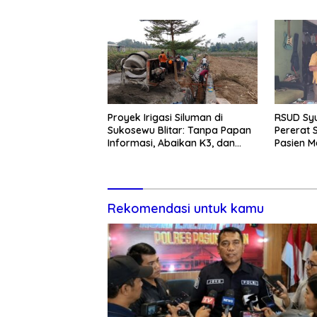
Penanganan Dugaan
Momentum
Penganiayaan
Pemban
Proyek Irigasi Siluman di
RSUD Syu
Sukosewu Blitar: Tanpa Papan
Pererat 
Informasi, Abaikan K3, dan
Pasien M
Terkesan Lempar Tanggung
Kunjung
Jawab
Rekomendasi untuk kamu