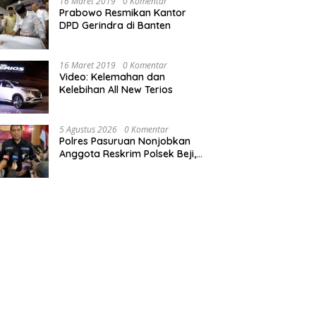
16 Maret 2019
0 Komentar
Prabowo Resmikan Kantor
DPD Gerindra di Banten
16 Maret 2019
0 Komentar
Video: Kelemahan dan
Kelebihan All New Terios
5 Agustus 2026
0 Komentar
Polres Pasuruan Nonjobkan
Anggota Reskrim Polsek Beji,
Wujud Komitmen Transparansi
Penanganan Dugaan
Penganiayaan