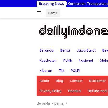
Langsung
k Beji, Wujud Komitmen Transparansi Penanganan Dugaan Peng
Breaking News
ke
konten
Home
Beranda
Berita
Jawa Barat
Bek
Kesehatan
Poltik
Nasional
Olah
Hiburan
TNI
POLRI
About
Blog
Contact
Disclaimer
Privacy Policy
Redaksi
Refund and R
Beranda
Berita