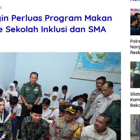
k
gin Perluas Program Makan
ke Sekolah Inklusi dan SMA
Polr
Non
Resk
Wuj
Tran
Pen
Pen
Sila
Kam
Beka
Teg
dan 
Jaga
Wila