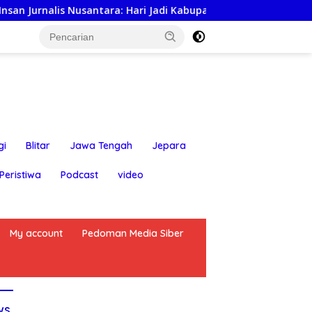
ari Jadi Kabupaten Blitar ke-702 Jadi Momentum Perkuat Siner
gi
Blitar
Jawa Tengah
Jepara
Peristiwa
Podcast
video
My account
Pedoman Media Siber
ws