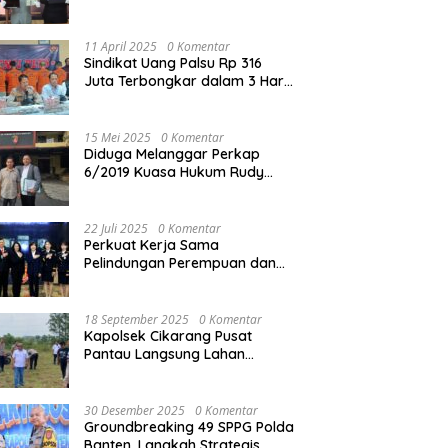
Reskrim Polres Metro Bekasi
Kota
11 April 2025
0 Komentar
Sindikat Uang Palsu Rp 316
Juta Terbongkar dalam 3 Hari,
8 Orang Dibekuk
15 Mei 2025
0 Komentar
Diduga Melanggar Perkap
6/2019 Kuasa Hukum Rudy
akan Bersurat ke Kapolres
Bandung Kota .
22 Juli 2025
0 Komentar
Perkuat Kerja Sama
Pelindungan Perempuan dan
Anak, Bareskrim Polri Terima
Kunjungan Delegasi Kepolisian
nasional Korea Selatan
18 September 2025
0 Komentar
Kapolsek Cikarang Pusat
Pantau Langsung Lahan
Pertanian untuk Ketahanan
Pangan Nasional
30 Desember 2025
0 Komentar
Groundbreaking 49 SPPG Polda
Banten, Langkah Strategis