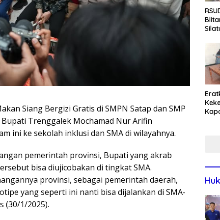
RSUD
Blit
Sila
Pasi
Pro
Rum
Erat
Keke
Makan Siang Bergizi Gratis di SMPN Satap dan SMP
Kapo
 Bupati Trenggalek Mochamad Nur Arifin
Bara
Ang
ini ke sekolah inklusi dan SMA di wilayahnya.
Saki
ngan pemerintah provinsi, Bupati yang akrab
ersebut bisa diujicobakan di tingkat SMA.
angannya provinsi, sebagai pemerintah daerah,
Huk
ipe yang seperti ini nanti bisa dijalankan di SMA-
 (30/1/2025).