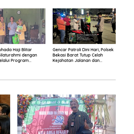
 Perkuat Sinergi
Keluarga Kunci Jaga
gunan
Kondusivitas Wilayah
hada Haji Blitar
Gencar Patroli Dini Hari, Polsek
Silaturahmi dengan
Bekasi Barat Tutup Celah
elalui Program
Kejahatan Jalanan dan
an Rumah
Ancaman Tawuran