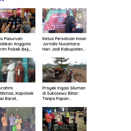
es Pasuruan
Ketua Persatuan Insan
jobkan Anggota
Jurnalis Nusantara:
rim Polsek Beji,
Hari Jadi Kabupaten
ud Komitmen
Blitar ke-702 Jadi
sparansi
Momentum Perkuat
anganan Dugaan
Sinergi Pembangunan
ganiayaan
turahmi
Proyek Irigasi Siluman
tibmas, Kapolsek
di Sukosewu Blitar:
si Barat
Tanpa Papan
askan Peran Umat
Informasi, Abaikan K3,
Keluarga Kunci
dan Terkesan Lempar
 Kondusivitas
Tanggung Jawab
yah