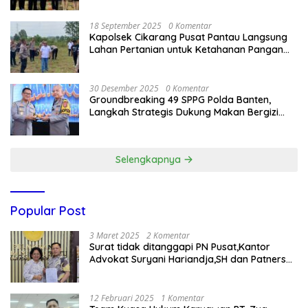
18 September 2025
0 Komentar
Kapolsek Cikarang Pusat Pantau Langsung
Lahan Pertanian untuk Ketahanan Pangan
Nasional
30 Desember 2025
0 Komentar
Groundbreaking 49 SPPG Polda Banten,
Langkah Strategis Dukung Makan Bergizi
Gratis
Selengkapnya
Popular Post
3 Maret 2025
2 Komentar
Surat tidak ditanggapi PN Pusat,Kantor
Advokat Suryani Hariandja,SH dan Patners
Bikin Pengaduan ke Mahkamah Agung RI
12 Februari 2025
1 Komentar