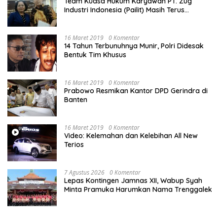
Team Kuasa Hukum Karyawan PT. Zug
Industri Indonesia (Pailit) Masih Terus
Memperjuangkan Hak Karyawan di
Pengadilan Negeri Jakarta Pusat
16 Maret 2019
0 Komentar
14 Tahun Terbunuhnya Munir, Polri Didesak
Bentuk Tim Khusus
16 Maret 2019
0 Komentar
Prabowo Resmikan Kantor DPD Gerindra di
Banten
16 Maret 2019
0 Komentar
Video: Kelemahan dan Kelebihan All New
Terios
7 Agustus 2026
0 Komentar
Lepas Kontingen Jamnas XII, Wabup Syah
Minta Pramuka Harumkan Nama Trenggalek