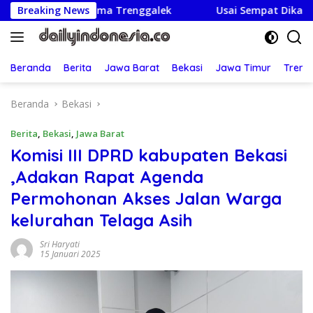
Langsung
kan Nama Trenggalek
Breaking News
Usai Sempat Dikabarkan Tertaha
ke
konten
Beranda
Berita
Jawa Barat
Bekasi
Jawa Timur
Treng
Beranda
Bekasi
Berita
,
Bekasi
,
Jawa Barat
Komisi III DPRD kabupaten Bekasi
,Adakan Rapat Agenda
Permohonan Akses Jalan Warga
kelurahan Telaga Asih
Sri Haryati
15 Januari 2025