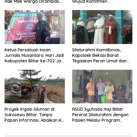
Hak Milik Warga Dirampas
Wujud Komitmen
Lewat Paksaan
Transparansi Penanganan
Dugaan Penganiayaan
Ketua Persatuan Insan
Silaturahmi Kamtibmas,
Jurnalis Nusantara: Hari Jadi
Kapolsek Bekasi Barat
Kabupaten Blitar ke-702 Jadi
Tegaskan Peran Umat dan
Momentum Perkuat Sinergi
Keluarga Kunci Jaga
Pembangunan
Kondusivitas Wilayah
Proyek Irigasi Siluman di
RSUD Syuhada Haji Blitar
Sukosewu Blitar: Tanpa
Pererat Silaturahmi dengan
Papan Informasi, Abaikan K3,
Pasien Melalui Program
dan Terkesan Lempar
Kunjungan Rumah
Tanggung Jawab