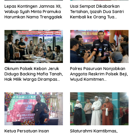
Lepas Kontingen Jamnas XII,
Usai Sempat Dikabarkan
Wabup Syah Minta Pramuka
Tertahan, Ijazah Dua Santri
Harumkan Nama Trenggalek
Kembali ke Orang Tua
Secara Cuma-cuma
Oknum Polsek Kebon Jeruk
Polres Pasuruan Nonjobkan
Diduga Backing Mafia Tanah,
Anggota Reskrim Polsek Beji,
Hak Milik Warga Dirampas
Wujud Komitmen
Lewat Paksaan
Transparansi Penanganan
Dugaan Penganiayaan
Ketua Persatuan Insan
Silaturahmi Kamtibmas,