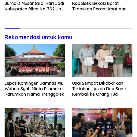
Jurnalis Nusantara: Hari Jadi
Kapolsek Bekasi Barat
Kabupaten Blitar ke-702 Jadi
Tegaskan Peran Umat dan
Momentum Perkuat Sinergi
Keluarga Kunci Jaga
Pembangunan
Kondusivitas Wilayah
Rekomendasi untuk kamu
Lepas Kontingen Jamnas XII,
Usai Sempat Dikabarkan
Wabup Syah Minta Pramuka
Tertahan, Ijazah Dua Santri
Harumkan Nama Trenggalek
Kembali ke Orang Tua
Secara Cuma-cuma