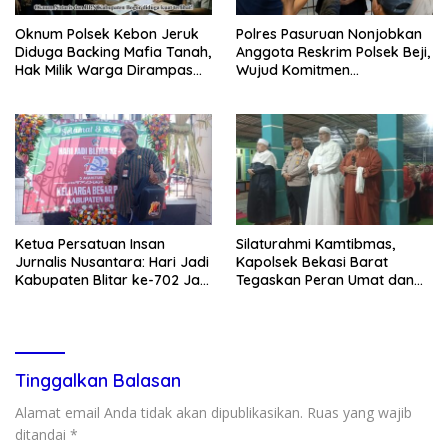
Oknum Polsek Kebon Jeruk
Polres Pasuruan Nonjobkan
Diduga Backing Mafia Tanah,
Anggota Reskrim Polsek Beji,
Hak Milik Warga Dirampas
Wujud Komitmen
Lewat Paksaan
Transparansi Penanganan
Dugaan Penganiayaan
Ketua Persatuan Insan
Silaturahmi Kamtibmas,
Jurnalis Nusantara: Hari Jadi
Kapolsek Bekasi Barat
Kabupaten Blitar ke-702 Jadi
Tegaskan Peran Umat dan
Momentum Perkuat Sinergi
Keluarga Kunci Jaga
Pembangunan
Kondusivitas Wilayah
Tinggalkan Balasan
Alamat email Anda tidak akan dipublikasikan.
Ruas yang wajib
ditandai
*