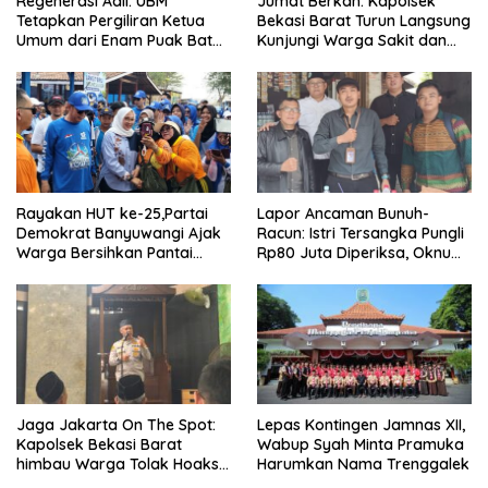
Regenerasi Adil: UBM
Jumat Berkah: Kapolsek
Tetapkan Pergiliran Ketua
Bekasi Barat Turun Langsung
Umum dari Enam Puak Batak
Kunjungi Warga Sakit dan
Muslim
Lansia
Rayakan HUT ke-25,Partai
Lapor Ancaman Bunuh-
Demokrat Banyuwangi Ajak
Racun: Istri Tersangka Pungli
Warga Bersihkan Pantai
Rp80 Juta Diperiksa, Oknum
Kedunen Desa Bomo
G Mengaku Utusan Kadis
Disdagperin
Jaga Jakarta On The Spot:
Lepas Kontingen Jamnas XII,
Kapolsek Bekasi Barat
Wabup Syah Minta Pramuka
himbau Warga Tolak Hoaks
Harumkan Nama Trenggalek
& Cegah Tawuran Usai