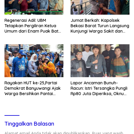
Regenerasi Adil: UBM
Jumat Berkah: Kapolsek
Tetapkan Pergiliran Ketua
Bekasi Barat Turun Langsung
Umum dari Enam Puak Batak
Kunjungi Warga Sakit dan
Muslim
Lansia
Rayakan HUT ke-25,Partai
Lapor Ancaman Bunuh-
Demokrat Banyuwangi Ajak
Racun: Istri Tersangka Pungli
Warga Bersihkan Pantai
Rp80 Juta Diperiksa, Oknum
Kedunen Desa Bomo
G Mengaku Utusan Kadis
Disdagperin
Tinggalkan Balasan
Alamat email Anda tidak akan dipublikasikan.
Ruas yang wajib