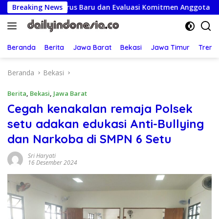
Langsung
 Pengurus Baru dan Evaluasi Komitmen Anggota
Breaking News
Semara
ke
konten
Beranda
Berita
Jawa Barat
Bekasi
Jawa Timur
Treng
Beranda
Bekasi
Berita
,
Bekasi
,
Jawa Barat
Cegah kenakalan remaja Polsek
setu adakan edukasi Anti-Bullying
dan Narkoba di SMPN 6 Setu
Sri Haryati
16 Desember 2024