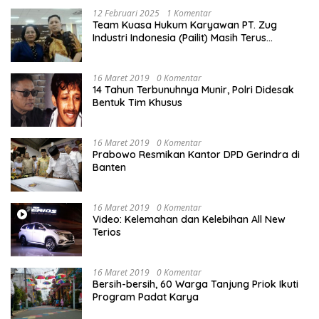
12 Februari 2025
1 Komentar
Team Kuasa Hukum Karyawan PT. Zug
Industri Indonesia (Pailit) Masih Terus
Memperjuangkan Hak Karyawan di
Pengadilan Negeri Jakarta Pusat
16 Maret 2019
0 Komentar
14 Tahun Terbunuhnya Munir, Polri Didesak
Bentuk Tim Khusus
16 Maret 2019
0 Komentar
Prabowo Resmikan Kantor DPD Gerindra di
Banten
16 Maret 2019
0 Komentar
Video: Kelemahan dan Kelebihan All New
Terios
16 Maret 2019
0 Komentar
Bersih-bersih, 60 Warga Tanjung Priok Ikuti
Program Padat Karya