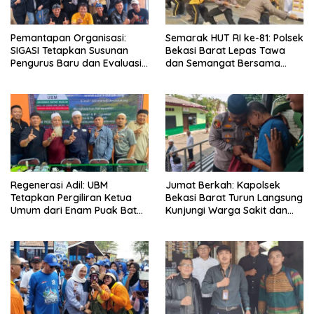
Pemantapan Organisasi:
Semarak HUT RI ke-81: Polsek
SIGASI Tetapkan Susunan
Bekasi Barat Lepas Tawa
Pengurus Baru dan Evaluasi
dan Semangat Bersama
Komitmen Anggota
Warga Kranji
Regenerasi Adil: UBM
Jumat Berkah: Kapolsek
Tetapkan Pergiliran Ketua
Bekasi Barat Turun Langsung
Umum dari Enam Puak Batak
Kunjungi Warga Sakit dan
Muslim
Lansia