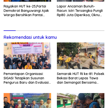
Rayakan HUT ke-25,Partai
Lapor Ancaman Bunuh-
Demokrat Banyuwangi Ajak
Racun: Istri Tersangka Pungli
Warga Bersihkan Pantai
Rp80 Juta Diperiksa, Oknum
Kedunen Desa Bomo
G Mengaku Utusan Kadis
Disdagperin
Rekomendasi untuk kamu
Pemantapan Organisasi:
Semarak HUT RI ke-81: Polsek
SIGASI Tetapkan Susunan
Bekasi Barat Lepas Tawa
Pengurus Baru dan Evaluasi
dan Semangat Bersama
Komitmen Anggota
Warga Kranji