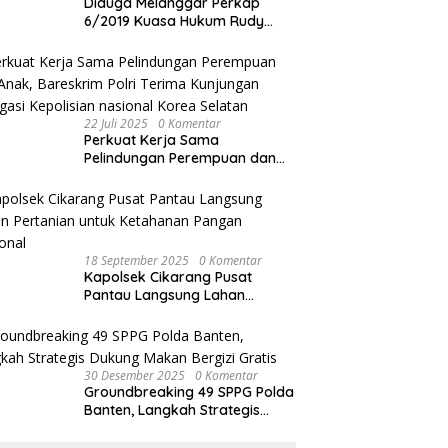
Diduga Melanggar Perkap
6/2019 Kuasa Hukum Rudy
akan Bersurat ke Kapolres
Bandung Kota .
22 Juli 2025
0 Komentar
Perkuat Kerja Sama
Pelindungan Perempuan dan
Anak, Bareskrim Polri Terima
Kunjungan Delegasi Kepolisian
nasional Korea Selatan
18 September 2025
0 Komentar
Kapolsek Cikarang Pusat
Pantau Langsung Lahan
Pertanian untuk Ketahanan
Pangan Nasional
30 Desember 2025
0 Komentar
Groundbreaking 49 SPPG Polda
Banten, Langkah Strategis
Dukung Makan Bergizi Gratis