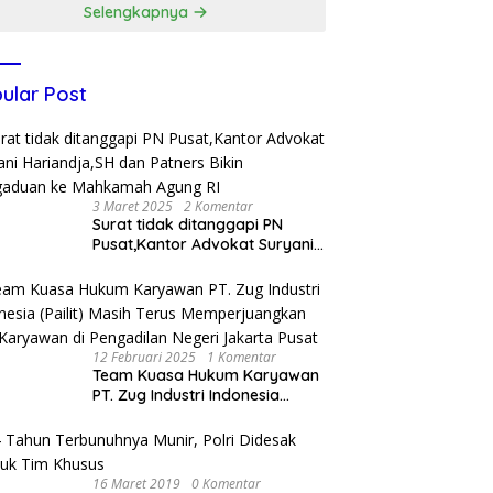
Selengkapnya
ular Post
3 Maret 2025
2 Komentar
Surat tidak ditanggapi PN
Pusat,Kantor Advokat Suryani
Hariandja,SH dan Patners Bikin
Pengaduan ke Mahkamah
Agung RI
12 Februari 2025
1 Komentar
Team Kuasa Hukum Karyawan
PT. Zug Industri Indonesia
(Pailit) Masih Terus
Memperjuangkan Hak
Karyawan di Pengadilan Negeri
Jakarta Pusat
16 Maret 2019
0 Komentar