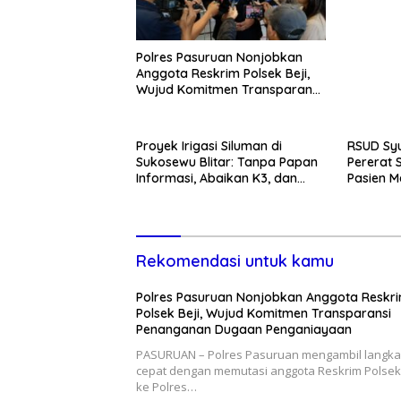
Pemban
Polres Pasuruan Nonjobkan
Anggota Reskrim Polsek Beji,
Wujud Komitmen Transparansi
Penanganan Dugaan
Penganiayaan
Proyek Irigasi Siluman di
RSUD Syu
Sukosewu Blitar: Tanpa Papan
Pererat 
Informasi, Abaikan K3, dan
Pasien M
Terkesan Lempar Tanggung
Kunjung
Jawab
Rekomendasi untuk kamu
Polres Pasuruan Nonjobkan Anggota Reskr
Polsek Beji, Wujud Komitmen Transparansi
Penanganan Dugaan Penganiayaan
PASURUAN – Polres Pasuruan mengambil langk
cepat dengan memutasi anggota Reskrim Polsek 
ke Polres…