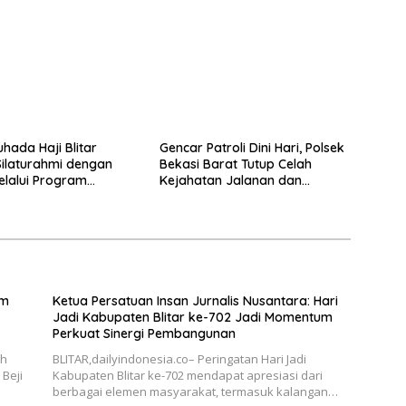
gunan
Kondusivitas Wilayah
hada Haji Blitar
Gencar Patroli Dini Hari, Polsek
Silaturahmi dengan
Bekasi Barat Tutup Celah
elalui Program
Kejahatan Jalanan dan
an Rumah
Ancaman Tawuran
im
Ketua Persatuan Insan Jurnalis Nusantara: Hari
Jadi Kabupaten Blitar ke-702 Jadi Momentum
Perkuat Sinergi Pembangunan
ah
BLITAR,dailyindonesia.co– Peringatan Hari Jadi
Beji
Kabupaten Blitar ke-702 mendapat apresiasi dari
berbagai elemen masyarakat, termasuk kalangan…