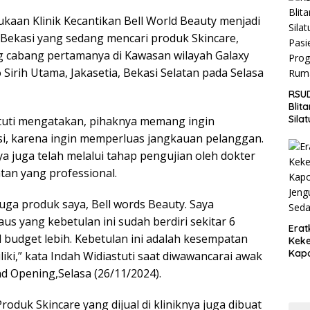
Jaga
kaan Klinik Kecantikan Bell World Beauty menjadi
Wila
Bekasi yang sedang mencari produk Skincare,
 cabang pertamanya di Kawasan wilayah Galaxy
o Sirih Utama, Jakasetia, Bekasi Selatan pada Selasa
RSUD
Blit
Sila
stuti mengatakan, pihaknya memang ingin
Pasi
i, karena ingin memperluas jangkauan pelanggan.
Pro
ya juga telah melalui tahap pengujian oleh dokter
Rum
tan yang professional.
uga produk saya, Bell words Beauty. Saya
us yang kebetulan ini sudah berdiri sekitar 6
Erat
 budget lebih. Kebetulan ini adalah kesempatan
Keke
Kapo
iki,” kata Indah Widiastuti saat diwawancarai awak
Bara
d Opening,Selasa (26/11/2024).
Ang
Saki
oduk Skincare yang dijual di kliniknya juga dibuat