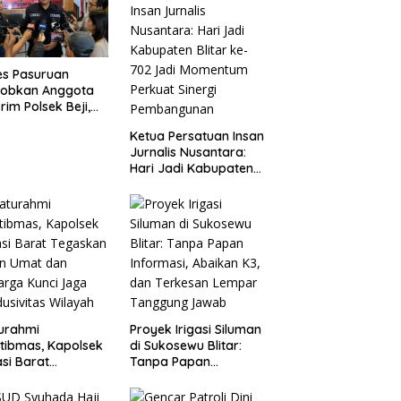
es Pasuruan
jobkan Anggota
rim Polsek Beji,
ud Komitmen
Ketua Persatuan Insan
sparansi
Jurnalis Nusantara:
anganan Dugaan
Hari Jadi Kabupaten
ganiayaan
Blitar ke-702 Jadi
Momentum Perkuat
Sinergi Pembangunan
turahmi
Proyek Irigasi Siluman
tibmas, Kapolsek
di Sukosewu Blitar:
si Barat
Tanpa Papan
askan Peran Umat
Informasi, Abaikan K3,
Keluarga Kunci
dan Terkesan Lempar