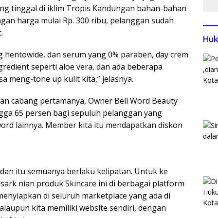
ng tinggal di iklim Tropis Kandungan bahan-bahan
ngan harga mulai Rp. 300 ribu, pelanggan sudah
.
Huk
g hentowide, dan serum yang 0% paraben, day crem
redient seperti aloe vera, dan ada beberapa
a meng-tone up kulit kita,” jelasnya.
an cabang pertamanya, Owner Bell Word Beauty
gga 65 persen bagi sepuluh pelanggan yang
rd lainnya. Member kita itu mendapatkan diskon
an itu semuanya berlaku kelipatan. Untuk ke
ark nian produk Skincare ini di berbagai platform
n menyiapkan di seluruh marketplace yang ada di
 walaupun kita memiliki website sendiri, dengan