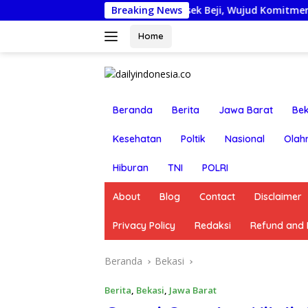
Langsung
ggota Reskrim Polsek Beji, Wujud Komitmen Transparansi Pen
Breaking News
ke
konten
Home
Beranda
Berita
Jawa Barat
Bek
Kesehatan
Poltik
Nasional
Olah
Hiburan
TNI
POLRI
About
Blog
Contact
Disclaimer
Privacy Policy
Redaksi
Refund and R
Beranda
Bekasi
Berita
,
Bekasi
,
Jawa Barat