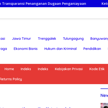
anganan Dugaan Penganiayaan
Ketua Persatuan Insan J
asi
Jawa Timur
Trenggalek
Tulungagung
Banyuwan
raga
Ekonomi Bisnis
Hukum dan Kriminal
Pendidikan
Home
Indeks
Indeks
Kebijakan Privasi
Kode Etik
eturns Policy
Ne