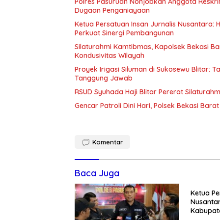
Polres Pasuruan Nonjobkan Anggota Reskri
Dugaan Penganiayaan
Ketua Persatuan Insan Jurnalis Nusantara:
Perkuat Sinergi Pembangunan
Silaturahmi Kamtibmas, Kapolsek Bekasi B
Kondusivitas Wilayah
Proyek Irigasi Siluman di Sukosewu Blitar:
Tanggung Jawab
RSUD Syuhada Haji Blitar Pererat Silatura
Gencar Patroli Dini Hari, Polsek Bekasi Ba
Komentar
Baca Juga
Ketua Pe
Nusantar
Kabupate
Momentum