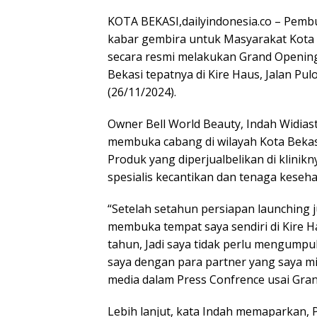
KOTA BEKASI,dailyindonesia.co – Pembu
kabar gembira untuk Masyarakat Kota 
secara resmi melakukan Grand Opening
Bekasi tepatnya di Kire Haus, Jalan Pul
(26/11/2024).
Owner Bell World Beauty, Indah Widia
membuka cabang di wilayah Kota Bekas
Produk yang diperjualbelikan di klinikn
spesialis kecantikan dan tenaga keseha
“Setelah setahun persiapan launching j
membuka tempat saya sendiri di Kire Ha
tahun, Jadi saya tidak perlu mengumpul
saya dengan para partner yang saya mil
media dalam Press Confrence usai Gran
Lebih lanjut, kata Indah memaparkan, Pr