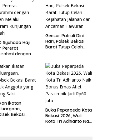
 Kondusivitas
Tanggung Jawab
yah
Gencar Patroli Dini
Hari, Polsek Bekasi
 Syuhada Haji
Barat Tutup Celah
ar Pererat
Kejahatan Jalanan
turahmi dengan
dan Ancaman
en Melalui
Tawuran
gram Kunjungan
ah
kan Ikatan
luargaan,
Buka Peparpeda Kota
lsek Bekasi
Bekasi 2026, Wali
t Jenguk
Kota Tri Adhianto Naik
gota yang Sedang
Bonus Emas Atlet
t
Paralimpik Jadi Rp60
Juta