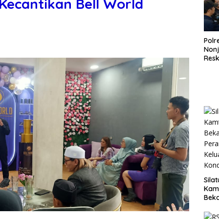
Kecantikan Bell World
Polr
Non
Resk
Wuj
Tran
Pen
Pen
Sila
Kam
Beka
Teg
dan 