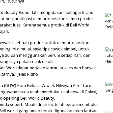
ri,” tuturnya
 Beauty Ridho Ilahi mengatakan, Sebagai Brand
kut berparsitipasi mempromosikan semua produk –
rakat luas. Karena semua produk di Bell World
ajah.
 mewakili sebuah produk untuk mempromosikan
ing ini dimulai, saya tipe cowok simpel, untuk
ya duluan menggunakan Serum setiap hari, dan
ang saya pakai cocok dikulit.
ll Word dapat berjalan lancar, sukses dan banyak
tarnya,” jelas Ridho.
(GOW) Kota Bekasi, Wiwiek Hilwiyah Arief turut
engusaha muda telah membuka. usahanya di Galaxi,
d opening Bell World Beauty,
uda seperti Mbak Idnah ini, telah berani membuka
Bell world gang aman untuk digunakan oleh lapisan