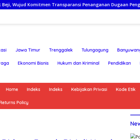
Komitmen Transparansi Penanganan Dugaan Penganiayaan
asi
Jawa Timur
Trenggalek
Tulungagung
Banyuwan
raga
Ekonomi Bisnis
Hukum dan Kriminal
Pendidikan
Home
Indeks
Indeks
Kebijakan Privasi
Kode Etik
eturns Policy
Ne