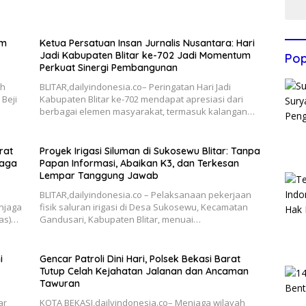
im
Ketua Persatuan Insan Jurnalis Nusantara: Hari
Jadi Kabupaten Blitar ke-702 Jadi Momentum
Pop
Perkuat Sinergi Pembangunan
ah
BLITAR,dailyindonesia.co– Peringatan Hari Jadi
Beji
Kabupaten Blitar ke-702 mendapat apresiasi dari
berbagai elemen masyarakat, termasuk kalangan…
rat
Proyek Irigasi Siluman di Sukosewu Blitar: Tanpa
Jaga
Papan Informasi, Abaikan K3, dan Terkesan
Lempar Tanggung Jawab
BLITAR,dailyindonesia.co – Pelaksanaan pekerjaan
njaga
fisik saluran irigasi di Desa Sukosewu, Kecamatan
as)…
Gandusari, Kabupaten Blitar, menuai…
i
Gencar Patroli Dini Hari, Polsek Bekasi Barat
Tutup Celah Kejahatan Jalanan dan Ancaman
Tawuran
ar
KOTA BEKASI,dailyindonesia.co– Menjaga wilayah