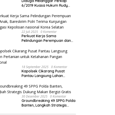
Diduga Melanggar Perkap
6/2019 Kuasa Hukum Rudy
akan Bersurat ke Kapolres
Bandung Kota .
22 Juli 2025
0 Komentar
Perkuat Kerja Sama
Pelindungan Perempuan dan
Anak, Bareskrim Polri Terima
Kunjungan Delegasi Kepolisian
nasional Korea Selatan
18 September 2025
0 Komentar
Kapolsek Cikarang Pusat
Pantau Langsung Lahan
Pertanian untuk Ketahanan
Pangan Nasional
30 Desember 2025
0 Komentar
Groundbreaking 49 SPPG Polda
Banten, Langkah Strategis
Dukung Makan Bergizi Gratis