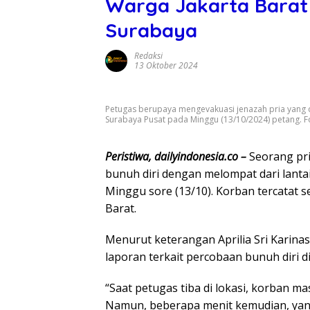
Warga Jakarta Barat 
Surabaya
Redaksi
13 Oktober 2024
Petugas berupaya mengevakuasi jenazah pria yang d
Surabaya Pusat pada Minggu (13/10/2024) petang.
Peristiwa, dailyindonesia.co –
Seorang pri
bunuh diri dengan melompat dari lanta
Minggu sore (13/10). Korban tercatat 
Barat.
Menurut keterangan Aprilia Sri Karina
laporan terkait percobaan bunuh diri di
“Saat petugas tiba di lokasi, korban mas
Namun, beberapa menit kemudian, yan