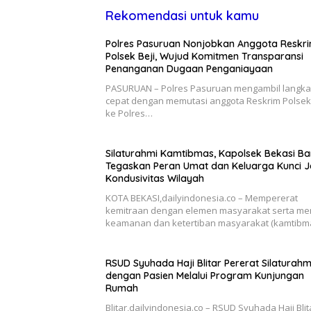
Rekomendasi untuk kamu
Polres Pasuruan Nonjobkan Anggota Reskr
Polsek Beji, Wujud Komitmen Transparansi
Penanganan Dugaan Penganiayaan
PASURUAN – Polres Pasuruan mengambil langk
cepat dengan memutasi anggota Reskrim Polsek 
ke Polres…
Silaturahmi Kamtibmas, Kapolsek Bekasi Ba
Tegaskan Peran Umat dan Keluarga Kunci 
Kondusivitas Wilayah
KOTA BEKASI,dailyindonesia.co – Mempererat
kemitraan dengan elemen masyarakat serta me
keamanan dan ketertiban masyarakat (kamtibm
RSUD Syuhada Haji Blitar Pererat Silaturahm
dengan Pasien Melalui Program Kunjungan
Rumah
Blitar,dailyindonesia.co – RSUD Syuhada Haji Blit