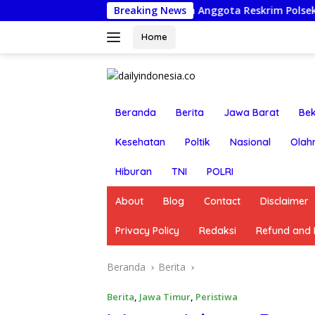
Langsung
res Pasuruan Nonjobkan Anggota Reskrim Polsek Beji, Wujud 
Breaking News
ke
konten
Home
Beranda
Berita
Jawa Barat
Bek
Kesehatan
Poltik
Nasional
Olah
Hiburan
TNI
POLRI
About
Blog
Contact
Disclaimer
Privacy Policy
Redaksi
Refund and R
Beranda
Berita
Berita
,
Jawa Timur
,
Peristiwa