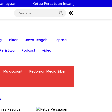
Ketua Persatuan Insan Jurnalis Nusantara: Hari Jadi Kabup
gi
Blitar
Jawa Tengah
Jepara
Peristiwa
Podcast
video
My account
Pedoman Media Siber
ws