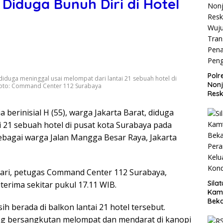
Diduga Bunuh Diri di Hotel
Polr
iduga meninggal usai melompat dari lantai 21 sebuah hotel di
Non
 Foto: Command Center 112 Surabaya
Resk
Wuj
a berinisial H (55), warga Jakarta Barat, diduga
Tran
Pen
i 21 sebuah hotel di pusat kota Surabaya pada
Pen
sebagai warga Jalan Mangga Besar Raya, Jakarta
sari, petugas Command Center 112 Surabaya,
Sila
terima sekitar pukul 17.11 WIB.
Kam
Beka
ih berada di balkon lantai 21 hotel tersebut.
Teg
g bersangkutan melompat dan mendarat di kanopi
dan 