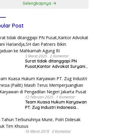
Selengkapnya
ular Post
3 Maret 2025
2 Komentar
Surat tidak ditanggapi PN
Pusat,Kantor Advokat Suryani
Hariandja,SH dan Patners Bikin
Pengaduan ke Mahkamah
Agung RI
12 Februari 2025
1 Komentar
Team Kuasa Hukum Karyawan
PT. Zug Industri Indonesia
(Pailit) Masih Terus
Memperjuangkan Hak
Karyawan di Pengadilan Negeri
Jakarta Pusat
16 Maret 2019
0 Komentar