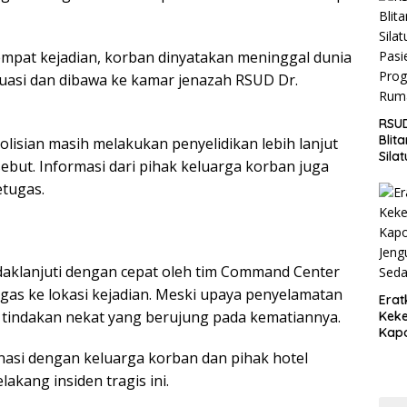
Jaga
Wila
empat kejadian, korban dinyatakan meninggal dunia
akuasi dan dibawa ke kamar jenazah RSUD Dr.
RSUD
Blit
polisian masih melakukan penyelidikan lebih lanjut
Sila
sebut. Informasi dari pihak keluarga korban juga
Pasi
etugas.
Pro
Rum
ndaklanjuti dengan cepat oleh tim Command Center
as ke lokasi kejadian. Meski upaya penyelamatan
Erat
 tindakan nekat yang berujung pada kematiannya.
Keke
Kapo
Bara
inasi dengan keluarga korban dan pihak hotel
Ang
akang insiden tragis ini.
Saki