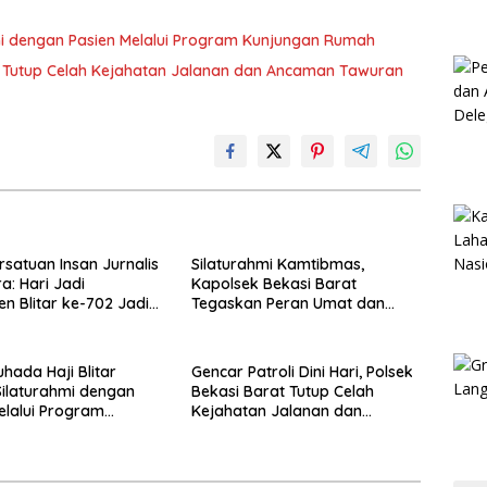
hmi dengan Pasien Melalui Program Kunjungan Rumah
rat Tutup Celah Kejahatan Jalanan dan Ancaman Tawuran
rsatuan Insan Jurnalis
Silaturahmi Kamtibmas,
a: Hari Jadi
Kapolsek Bekasi Barat
n Blitar ke-702 Jadi
Tegaskan Peran Umat dan
 Perkuat Sinergi
Keluarga Kunci Jaga
gunan
Kondusivitas Wilayah
hada Haji Blitar
Gencar Patroli Dini Hari, Polsek
Silaturahmi dengan
Bekasi Barat Tutup Celah
elalui Program
Kejahatan Jalanan dan
an Rumah
Ancaman Tawuran