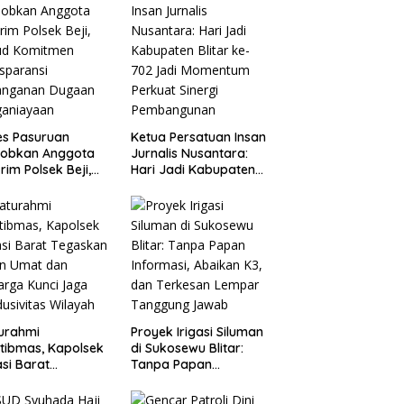
es Pasuruan
Ketua Persatuan Insan
jobkan Anggota
Jurnalis Nusantara:
rim Polsek Beji,
Hari Jadi Kabupaten
ud Komitmen
Blitar ke-702 Jadi
sparansi
Momentum Perkuat
anganan Dugaan
Sinergi Pembangunan
ganiayaan
turahmi
Proyek Irigasi Siluman
tibmas, Kapolsek
di Sukosewu Blitar:
si Barat
Tanpa Papan
askan Peran Umat
Informasi, Abaikan K3,
Keluarga Kunci
dan Terkesan Lempar