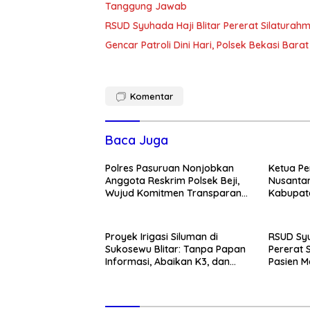
Tanggung Jawab
RSUD Syuhada Haji Blitar Pererat Silatura
Gencar Patroli Dini Hari, Polsek Bekasi Ba
Komentar
Baca Juga
Polres Pasuruan Nonjobkan
Ketua Pe
Anggota Reskrim Polsek Beji,
Nusantar
Wujud Komitmen Transparansi
Kabupate
Penanganan Dugaan
Momentum
Penganiayaan
Pemban
Proyek Irigasi Siluman di
RSUD Syu
Sukosewu Blitar: Tanpa Papan
Pererat 
Informasi, Abaikan K3, dan
Pasien M
Terkesan Lempar Tanggung
Kunjung
Jawab