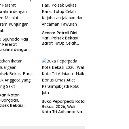
 Kondusivitas
Tanggung Jawab
yah
Gencar Patroli Dini
Hari, Polsek Bekasi
 Syuhada Haji
Barat Tutup Celah
ar Pererat
Kejahatan Jalanan
turahmi dengan
dan Ancaman
en Melalui
Tawuran
gram Kunjungan
ah
kan Ikatan
luargaan,
Buka Peparpeda Kota
lsek Bekasi
Bekasi 2026, Wali
t Jenguk
Kota Tri Adhianto Naik
gota yang Sedang
Bonus Emas Atlet
t
Paralimpik Jadi Rp60
Juta