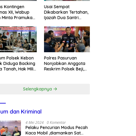
s Kontingen
Usai Sempat
as XII, Wabup
Dikabarkan Tertahan,
 Minta Pramuka
Ijazah Dua Santri
umkan Nama
Kembali ke Orang Tua
ggalek
Secara Cuma-cuma
um Polsek Kebon
Polres Pasuruan
k Diduga Backing
Nonjobkan Anggota
a Tanah, Hak Milik
Reskrim Polsek Beji,
ga Dirampas
Wujud Komitmen
at Paksaan
Transparansi
Penanganan Dugaan
Selengkapnya
Penganiayaan
um dan Kriminal
4 Mei 2024
0 Komentar
Pelaku Pencurian Modus Pecah
Kaca Mobil ,diamankan Sat