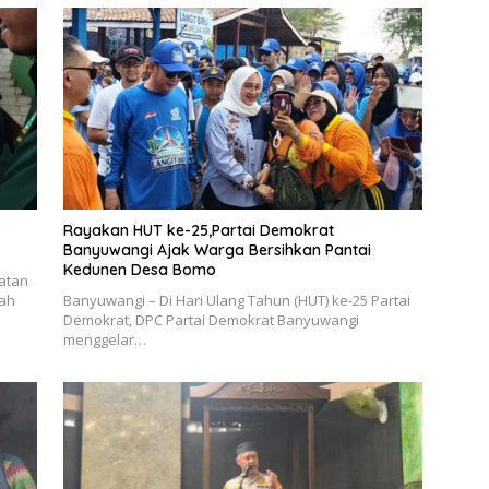
Rayakan HUT ke-25,Partai Demokrat
Banyuwangi Ajak Warga Bersihkan Pantai
Kedunen Desa Bomo
katan
gah
Banyuwangi – Di Hari Ulang Tahun (HUT) ke-25 Partai
Demokrat, DPC Partai Demokrat Banyuwangi
menggelar…