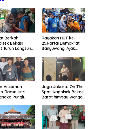
t Berkah:
Rayakan HUT ke-
lsek Bekasi
25,Partai Demokrat
t Turun Langsung
Banyuwangi Ajak
ungi Warga Sakit
Warga Bersihkan
Lansia
Pantai Kedunen Desa
Bomo
or Ancaman
Jaga Jakarta On The
h-Racun: Istri
Spot: Kapolsek Bekasi
angka Pungli
Barat himbau Warga
 Juta Diperiksa,
Tolak Hoaks & Cegah
um G Mengaku
Tawuran Usai Sholat
an Kadis
Jumat
agperin