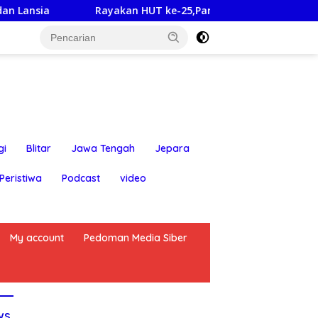
 HUT ke-25,Partai Demokrat Banyuwangi Ajak Warga Bersihkan
gi
Blitar
Jawa Tengah
Jepara
Peristiwa
Podcast
video
My account
Pedoman Media Siber
ws