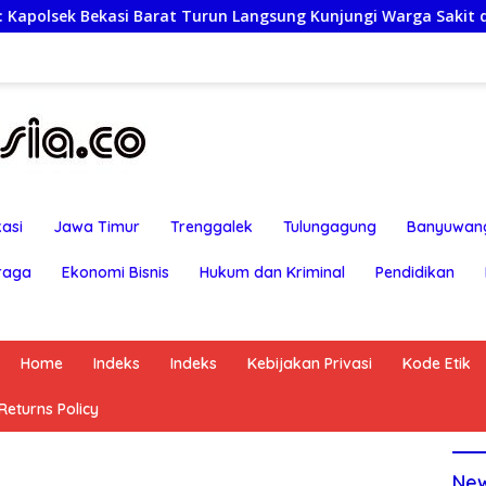
un Langsung Kunjungi Warga Sakit dan Lansia
Rayakan
asi
Jawa Timur
Trenggalek
Tulungagung
Banyuwan
raga
Ekonomi Bisnis
Hukum dan Kriminal
Pendidikan
Home
Indeks
Indeks
Kebijakan Privasi
Kode Etik
eturns Policy
Ne