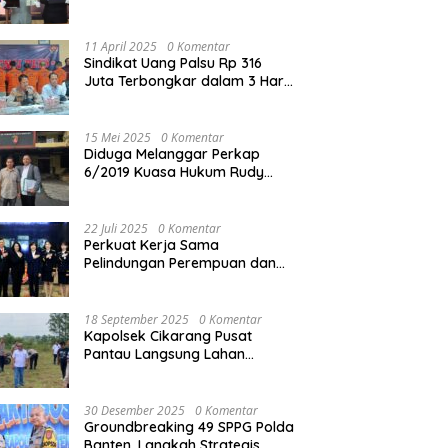
Reskrim Polres Metro Bekasi
Kota
11 April 2025
0 Komentar
Sindikat Uang Palsu Rp 316
Juta Terbongkar dalam 3 Hari,
8 Orang Dibekuk
15 Mei 2025
0 Komentar
Diduga Melanggar Perkap
6/2019 Kuasa Hukum Rudy
akan Bersurat ke Kapolres
Bandung Kota .
22 Juli 2025
0 Komentar
Perkuat Kerja Sama
Pelindungan Perempuan dan
Anak, Bareskrim Polri Terima
Kunjungan Delegasi Kepolisian
nasional Korea Selatan
18 September 2025
0 Komentar
Kapolsek Cikarang Pusat
Pantau Langsung Lahan
Pertanian untuk Ketahanan
Pangan Nasional
30 Desember 2025
0 Komentar
Groundbreaking 49 SPPG Polda
Banten, Langkah Strategis