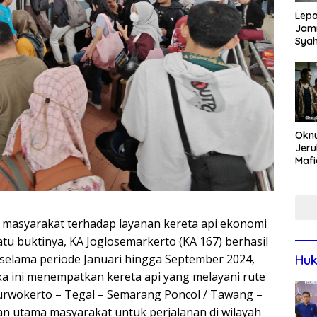
Lepa
Jamn
Syah
Har
Tren
Okn
Jeru
Mafi
War
Lew
 masyarakat terhadap layanan kereta api ekonomi
atu buktinya, KA Joglosemarkerto (KA 167) berhasil
selama periode Januari hingga September 2024,
Huk
a ini menempatkan kereta api yang melayani rute
Purwokerto – Tegal – Semarang Poncol / Tawang –
han utama masyarakat untuk perjalanan di wilayah