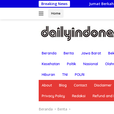
Langsung
Jumat Berkah: Kapolsek Bekasi Barat Tur
Breaking News
ke
konten
Home
Beranda
Berita
Jawa Barat
Bek
Kesehatan
Poltik
Nasional
Olah
Hiburan
TNI
POLRI
About
Blog
Contact
Disclaimer
Privacy Policy
Redaksi
Refund and R
Beranda
Berita