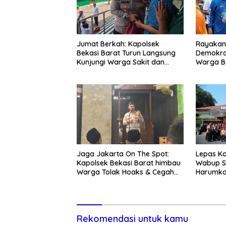
Jumat Berkah: Kapolsek
Rayakan 
Bekasi Barat Turun Langsung
Demokra
Kunjungi Warga Sakit dan
Warga Be
Lansia
Kedunen
Jaga Jakarta On The Spot:
Lepas Ko
Kapolsek Bekasi Barat himbau
Wabup S
Warga Tolak Hoaks & Cegah
Harumka
Tawuran Usai Sholat Jumat
Rekomendasi untuk kamu