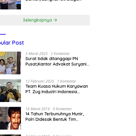
Dukung Makan Bergizi Gratis
Selengkapnya
ular Post
3 Maret 2025
2 Komentar
Surat tidak ditanggapi PN
Pusat,Kantor Advokat Suryani
Hariandja,SH dan Patners Bikin
Pengaduan ke Mahkamah
Agung RI
12 Februari 2025
1 Komentar
Team Kuasa Hukum Karyawan
PT. Zug Industri Indonesia
(Pailit) Masih Terus
Memperjuangkan Hak
Karyawan di Pengadilan Negeri
16 Maret 2019
0 Komentar
Jakarta Pusat
14 Tahun Terbunuhnya Munir,
Polri Didesak Bentuk Tim
Khusus