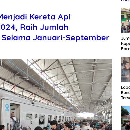
enjadi Kereta Api
2024, Raih Jumlah
 Selama Januari-September
Juma
Kapo
Bara
Kunj
dan 
Lap
Bunu
Ters
Rp80
Okn
Utus
Disd