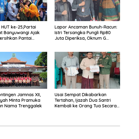
HUT ke-25,Partai
Lapor Ancaman Bunuh-Racun:
t Banyuwangi Ajak
Istri Tersangka Pungli Rp80
rsihkan Pantai
Juta Diperiksa, Oknum G
 Desa Bomo
Mengaku Utusan Kadis
Disdagperin
ntingen Jamnas XII,
Usai Sempat Dikabarkan
yah Minta Pramuka
Tertahan, Ijazah Dua Santri
n Nama Trenggalek
Kembali ke Orang Tua Secara
Cuma-cuma