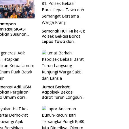
antapan
nisasi: SIGASI
Semarak HUT RI ke-81:
apkan Susunan
Polsek Bekasi Barat
urus Baru dan
Lepas Tawa dan
uasi Komitmen
Semangat Bersama
gota
Warga Kranji
nerasi Adil: UBM
Jumat Berkah:
pkan Pergiliran
Kapolsek Bekasi
ua Umum dari
Barat Turun Langsung
m Puak Batak
Kunjungi Warga Sakit
im
dan Lansia