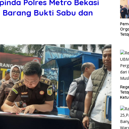
inda Polres Metro Bekasi
Barang Bukti Sabu dan
Pem
Orga
Tet
Peng
Eval
Ang
Rege
Teta
Ket
Ena
Musl