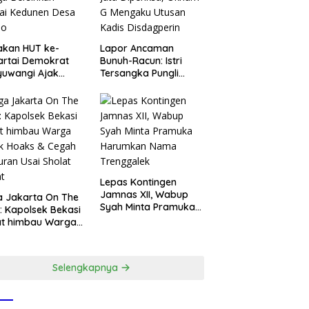
akan HUT ke-
Lapor Ancaman
artai Demokrat
Bunuh-Racun: Istri
yuwangi Ajak
Tersangka Pungli
ga Bersihkan
Rp80 Juta Diperiksa,
ai Kedunen Desa
Oknum G Mengaku
o
Utusan Kadis
Disdagperin
Lepas Kontingen
Jamnas XII, Wabup
 Jakarta On The
Syah Minta Pramuka
: Kapolsek Bekasi
Harumkan Nama
at himbau Warga
Trenggalek
k Hoaks & Cegah
ran Usai Sholat
at
Selengkapnya