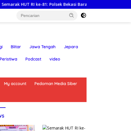
ke-81: Polsek Bekasi Barat Lepas Tawa dan Semangat Bersama
gi
Blitar
Jawa Tengah
Jepara
Peristiwa
Podcast
video
My account
Pedoman Media Siber
ws