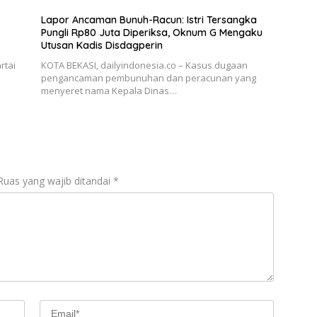
Lapor Ancaman Bunuh-Racun: Istri Tersangka
Pungli Rp80 Juta Diperiksa, Oknum G Mengaku
Utusan Kadis Disdagperin
rtai
KOTA BEKASI, dailyindonesia.co – Kasus dugaan
pengancaman pembunuhan dan peracunan yang
menyeret nama Kepala Dinas…
Ruas yang wajib ditandai
*