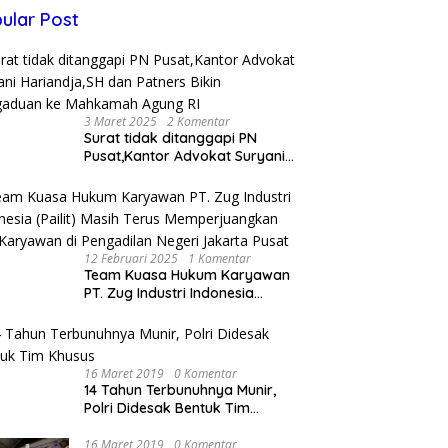
ular Post
3 Maret 2025
2 Komentar
Surat tidak ditanggapi PN
Pusat,Kantor Advokat Suryani
Hariandja,SH dan Patners Bikin
Pengaduan ke Mahkamah
Agung RI
12 Februari 2025
1 Komentar
Team Kuasa Hukum Karyawan
PT. Zug Industri Indonesia
(Pailit) Masih Terus
Memperjuangkan Hak
Karyawan di Pengadilan Negeri
Jakarta Pusat
16 Maret 2019
0 Komentar
14 Tahun Terbunuhnya Munir,
Polri Didesak Bentuk Tim
Khusus
16 Maret 2019
0 Komentar