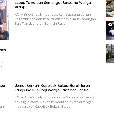
Lepas Tawa dan Semangat Bersama Warga
Kranji
KOTA BEKASI,dailyindonesia.co – Suasana penuh
kegembiraan dan keakraban menyelimuti Lapangan
Bulu Tangkis, Jalan Beringin Raya…
tmen
as
pat
tua
Jumat Berkah: Kapolsek Bekasi Barat Turun
Langsung Kunjungi Warga Sakit dan Lansia
k
KOTA BEKASI,dailyindonesia.co – Menjalin kedekatan
sekaligus mewujudkan kepedulian nyata di tengah
dan…
masyarakat, Kapolsek Bekasi Barat…