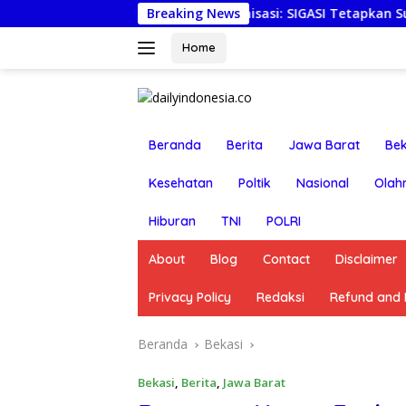
Langsung
Pemantapan Organisasi: SIGASI Tetapkan Susunan Pengurus
Breaking News
ke
konten
Home
Beranda
Berita
Jawa Barat
Bek
Kesehatan
Poltik
Nasional
Olah
Hiburan
TNI
POLRI
About
Blog
Contact
Disclaimer
Privacy Policy
Redaksi
Refund and R
Beranda
Bekasi
Bekasi
,
Berita
,
Jawa Barat