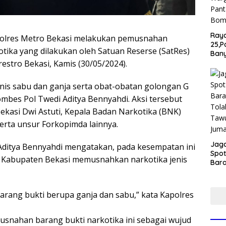
Ray
 Polres Metro Bekasi melakukan pemusnahan
25,P
otika yang dilakukan oleh Satuan Reserse (SatRes)
Ban
estro Bekasi, Kamis (30/05/2024).
War
Pant
Bom
nis sabu dan ganja serta obat-obatan golongan G
ombes Pol Twedi Aditya Bennyahdi. Aksi tersebut
Bekasi Dwi Astuti, Kepala Badan Narkotika (BNK)
serta unsur Forkopimda lainnya.
Jaga
Aditya Bennyahdi mengatakan, pada kesempatan ini
Spot
i Kabupaten Bekasi memusnahkan narkotika jenis
Bar
Tola
Tawu
Jum
arang bukti berupa ganja dan sabu,” kata Kapolres
nahan barang bukti narkotika ini sebagai wujud