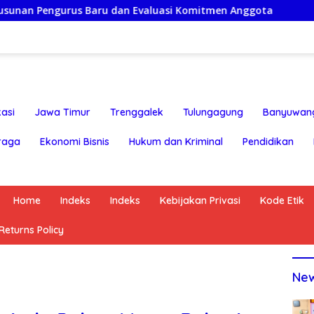
 Baru dan Evaluasi Komitmen Anggota
Semarak HUT RI 
asi
Jawa Timur
Trenggalek
Tulungagung
Banyuwan
raga
Ekonomi Bisnis
Hukum dan Kriminal
Pendidikan
Home
Indeks
Indeks
Kebijakan Privasi
Kode Etik
eturns Policy
Ne