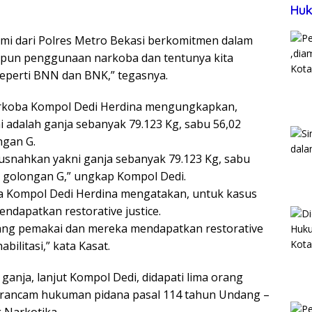
Huk
ami dari Polres Metro Bekasi berkomitmen dalam
pun penggunaan narkoba dan tentunya kita
seperti BNN dan BNK,” tegasnya.
arkoba Kompol Dedi Herdina mengungkapkan,
i adalah ganja sebanyak 79.123 Kg, sabu 56,02
ngan G.
usnahkan yakni ganja sebanyak 79.123 Kg, sabu
n golongan G,” ungkap Kompol Dedi.
 Kompol Dedi Herdina mengatakan, untuk kasus
ndapatkan restorative justice.
ang pemakai dan mereka mendapatkan restorative
ilitasi,” kata Kasat.
ganja, lanjut Kompol Dedi, didapati lima orang
terancam hukuman pidana pasal 114 tahun Undang –