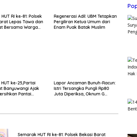
Pop
HUT RI ke-81: Polsek
Regenerasi Adil: UBM Tetapkan
arat Lepas Tawa dan
Pergiliran Ketua Umum dari
t Bersama Warga
Enam Puak Batak Muslim
HUT ke-25,Partai
Lapor Ancaman Bunuh-Racun:
t Banyuwangi Ajak
Istri Tersangka Pungli Rp80
rsihkan Pantai
Juta Diperiksa, Oknum G
 Desa Bomo
Mengaku Utusan Kadis
Disdagperin
Semarak HUT RI ke-81: Polsek Bekasi Barat