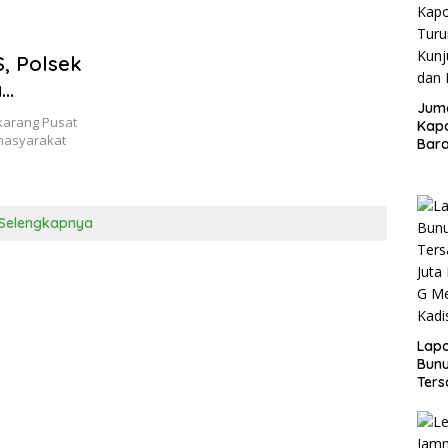
, Polsek
a
Juma
aspada
karang Pusat
Kapo
masyarakat
Bara
Kunj
dan 
Selengkapnya
Lap
Bunu
Ters
Rp80
Okn
Utus