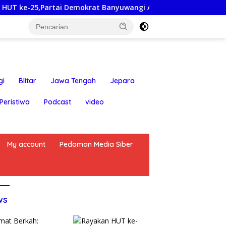
artai Demokrat Banyuwangi Ajak Warga Bersihkan Pantai Ked
gi
Blitar
Jawa Tengah
Jepara
Peristiwa
Podcast
video
My account
Pedoman Media Siber
ws