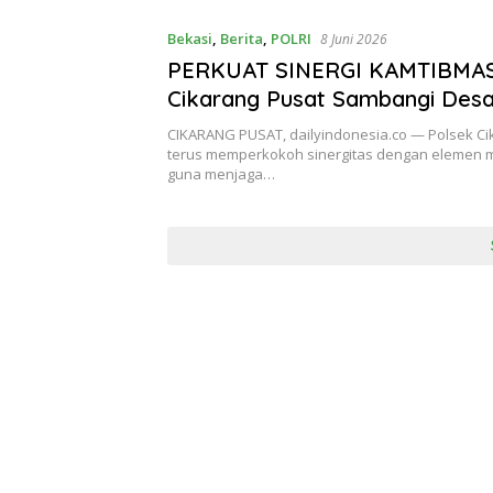
Bekasi
,
Berita
,
POLRI
8 Juni 2026
PERKUAT SINERGI KAMTIBMAS
Cikarang Pusat Sambangi Des
Pasirtanjung, Imbau Warga W
CIKARANG PUSAT, dailyindonesia.co — Polsek Ci
Kejahatan 3C
terus memperkokoh sinergitas dengan elemen 
guna menjaga…