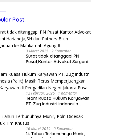
ular Post
3 Maret 2025
2 Komentar
Surat tidak ditanggapi PN
Pusat,Kantor Advokat Suryani
Hariandja,SH dan Patners Bikin
Pengaduan ke Mahkamah
Agung RI
12 Februari 2025
1 Komentar
Team Kuasa Hukum Karyawan
PT. Zug Industri Indonesia
(Pailit) Masih Terus
Memperjuangkan Hak
Karyawan di Pengadilan Negeri
Jakarta Pusat
16 Maret 2019
0 Komentar
14 Tahun Terbunuhnya Munir,