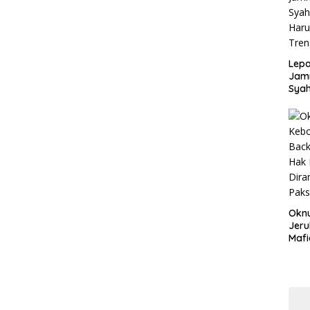
Disd
Lepa
Jamn
Syah
Har
Tren
Okn
Jeru
Mafi
War
Lew