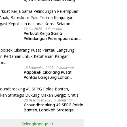
akan Bersurat ke Kapolres
Bandung Kota .
22 Juli 2025
0 Komentar
Perkuat Kerja Sama
Pelindungan Perempuan dan
Anak, Bareskrim Polri Terima
Kunjungan Delegasi Kepolisian
nasional Korea Selatan
18 September 2025
0 Komentar
Kapolsek Cikarang Pusat
Pantau Langsung Lahan
Pertanian untuk Ketahanan
Pangan Nasional
30 Desember 2025
0 Komentar
Groundbreaking 49 SPPG Polda
Banten, Langkah Strategis
Dukung Makan Bergizi Gratis
Selengkapnya