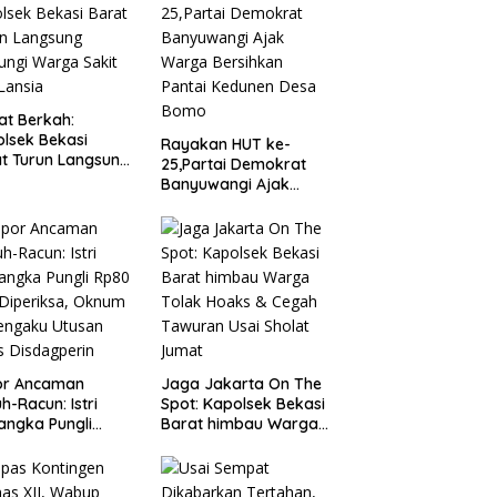
t Berkah:
lsek Bekasi
Rayakan HUT ke-
t Turun Langsung
25,Partai Demokrat
ungi Warga Sakit
Banyuwangi Ajak
Lansia
Warga Bersihkan
Pantai Kedunen Desa
Bomo
or Ancaman
Jaga Jakarta On The
h-Racun: Istri
Spot: Kapolsek Bekasi
angka Pungli
Barat himbau Warga
 Juta Diperiksa,
Tolak Hoaks & Cegah
um G Mengaku
Tawuran Usai Sholat
an Kadis
Jumat