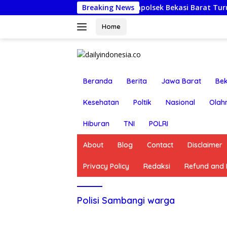
Langsung
Jumat Berkah: Kapolsek Bekasi Barat Turun Langsung
Breaking News
ke
konten
Home
Beranda
Berita
Jawa Barat
Bek
Kesehatan
Poltik
Nasional
Olah
Hiburan
TNI
POLRI
About
Blog
Contact
Disclaimer
Privacy Policy
Redaksi
Refund and R
Polisi Sambangi warga