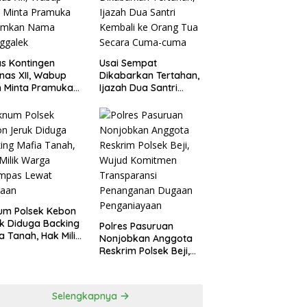
agperin
s Kontingen
Usai Sempat
as XII, Wabup
Dikabarkan Tertahan,
 Minta Pramuka
Ijazah Dua Santri
umkan Nama
Kembali ke Orang Tua
ggalek
Secara Cuma-cuma
um Polsek Kebon
k Diduga Backing
Polres Pasuruan
a Tanah, Hak Milik
Nonjobkan Anggota
ga Dirampas
Reskrim Polsek Beji,
at Paksaan
Wujud Komitmen
Transparansi
Penanganan Dugaan
Selengkapnya
Penganiayaan