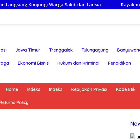
 Kunjungi Warga Sakit dan Lansia
Rayakan HUT ke-25,P
asi
Jawa Timur
Trenggalek
Tulungagung
Banyuwan
raga
Ekonomi Bisnis
Hukum dan Kriminal
Pendidikan
Home
Indeks
Indeks
Kebijakan Privasi
Kode Etik
eturns Policy
Ne