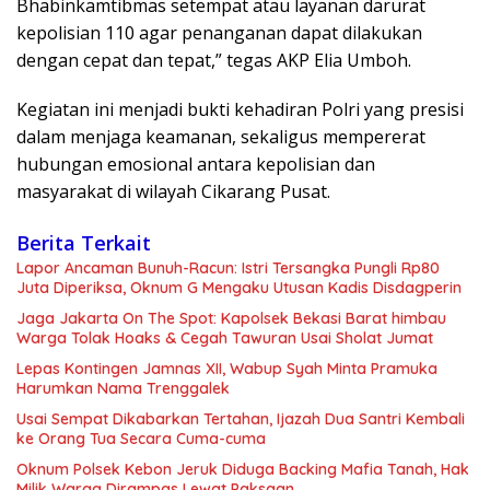
Bhabinkamtibmas setempat atau layanan darurat
kepolisian 110 agar penanganan dapat dilakukan
dengan cepat dan tepat,” tegas AKP Elia Umboh.
Kegiatan ini menjadi bukti kehadiran Polri yang presisi
dalam menjaga keamanan, sekaligus mempererat
hubungan emosional antara kepolisian dan
masyarakat di wilayah Cikarang Pusat.
Berita Terkait
Lapor Ancaman Bunuh-Racun: Istri Tersangka Pungli Rp80
Juta Diperiksa, Oknum G Mengaku Utusan Kadis Disdagperin
Jaga Jakarta On The Spot: Kapolsek Bekasi Barat himbau
Warga Tolak Hoaks & Cegah Tawuran Usai Sholat Jumat
Lepas Kontingen Jamnas XII, Wabup Syah Minta Pramuka
Harumkan Nama Trenggalek
Usai Sempat Dikabarkan Tertahan, Ijazah Dua Santri Kembali
ke Orang Tua Secara Cuma-cuma
Oknum Polsek Kebon Jeruk Diduga Backing Mafia Tanah, Hak
Milik Warga Dirampas Lewat Paksaan