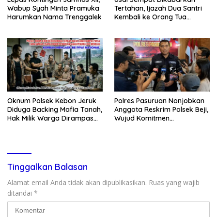
Wabup Syah Minta Pramuka
Tertahan, Ijazah Dua Santri
Harumkan Nama Trenggalek
Kembali ke Orang Tua
Secara Cuma-cuma
Oknum Polsek Kebon Jeruk
Polres Pasuruan Nonjobkan
Diduga Backing Mafia Tanah,
Anggota Reskrim Polsek Beji,
Hak Milik Warga Dirampas
Wujud Komitmen
Lewat Paksaan
Transparansi Penanganan
Dugaan Penganiayaan
Tinggalkan Balasan
Alamat email Anda tidak akan dipublikasikan.
Ruas yang wajib
ditandai
*