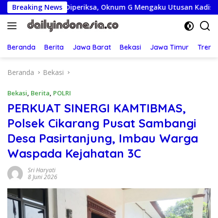
Langsung
 Juta Diperiksa, Oknum G Mengaku Utusan Kadis Disdagperin
Breaking News
ke
konten
Beranda
Berita
Jawa Barat
Bekasi
Jawa Timur
Treng
Beranda
Bekasi
Bekasi
,
Berita
,
POLRI
PERKUAT SINERGI KAMTIBMAS,
Polsek Cikarang Pusat Sambangi
Desa Pasirtanjung, Imbau Warga
Waspada Kejahatan 3C
Sri Haryati
8 Juni 2026