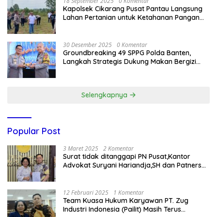
18 September 2025
0 Komentar
Kapolsek Cikarang Pusat Pantau Langsung
Lahan Pertanian untuk Ketahanan Pangan
Nasional
30 Desember 2025
0 Komentar
Groundbreaking 49 SPPG Polda Banten,
Langkah Strategis Dukung Makan Bergizi
Gratis
Selengkapnya
Popular Post
3 Maret 2025
2 Komentar
Surat tidak ditanggapi PN Pusat,Kantor
Advokat Suryani Hariandja,SH dan Patners
Bikin Pengaduan ke Mahkamah Agung RI
12 Februari 2025
1 Komentar
Team Kuasa Hukum Karyawan PT. Zug
Industri Indonesia (Pailit) Masih Terus