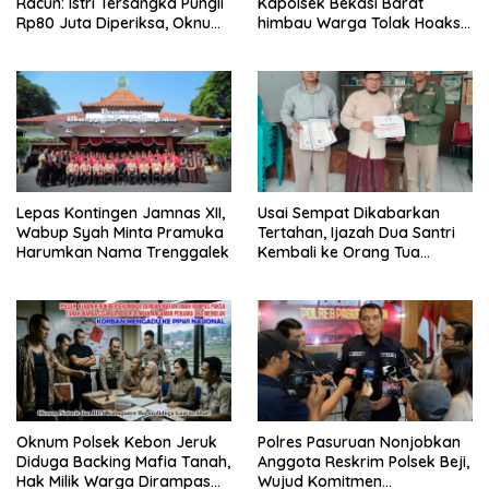
Racun: Istri Tersangka Pungli
Kapolsek Bekasi Barat
Rp80 Juta Diperiksa, Oknum
himbau Warga Tolak Hoaks
G Mengaku Utusan Kadis
& Cegah Tawuran Usai
Disdagperin
Sholat Jumat
Lepas Kontingen Jamnas XII,
Usai Sempat Dikabarkan
Wabup Syah Minta Pramuka
Tertahan, Ijazah Dua Santri
Harumkan Nama Trenggalek
Kembali ke Orang Tua
Secara Cuma-cuma
Oknum Polsek Kebon Jeruk
Polres Pasuruan Nonjobkan
Diduga Backing Mafia Tanah,
Anggota Reskrim Polsek Beji,
Hak Milik Warga Dirampas
Wujud Komitmen