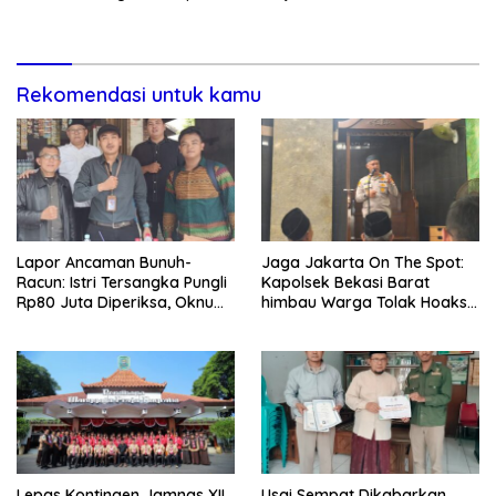
Lewat Paksaan
Transparansi Penanganan
Dugaan Penganiayaan
Rekomendasi untuk kamu
Lapor Ancaman Bunuh-
Jaga Jakarta On The Spot:
Racun: Istri Tersangka Pungli
Kapolsek Bekasi Barat
Rp80 Juta Diperiksa, Oknum
himbau Warga Tolak Hoaks
G Mengaku Utusan Kadis
& Cegah Tawuran Usai
Disdagperin
Sholat Jumat
Lepas Kontingen Jamnas XII,
Usai Sempat Dikabarkan