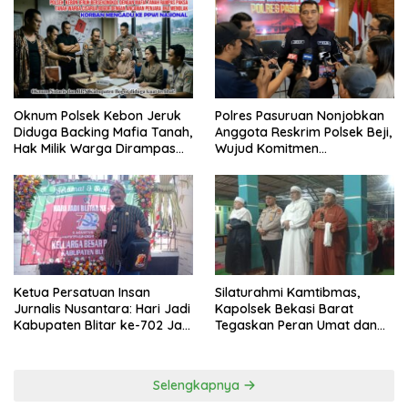
Oknum Polsek Kebon Jeruk
Polres Pasuruan Nonjobkan
Diduga Backing Mafia Tanah,
Anggota Reskrim Polsek Beji,
Hak Milik Warga Dirampas
Wujud Komitmen
Lewat Paksaan
Transparansi Penanganan
Dugaan Penganiayaan
Ketua Persatuan Insan
Silaturahmi Kamtibmas,
Jurnalis Nusantara: Hari Jadi
Kapolsek Bekasi Barat
Kabupaten Blitar ke-702 Jadi
Tegaskan Peran Umat dan
Momentum Perkuat Sinergi
Keluarga Kunci Jaga
Pembangunan
Kondusivitas Wilayah
Selengkapnya