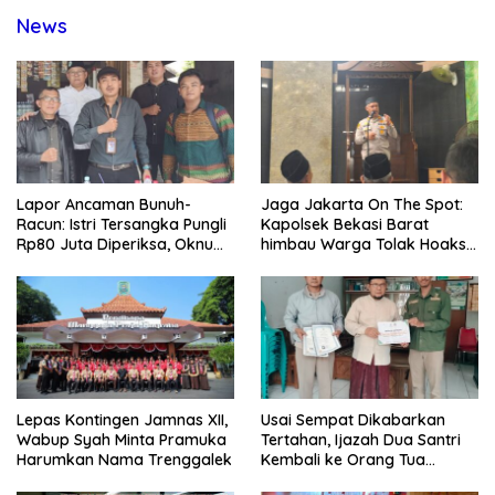
News
Lapor Ancaman Bunuh-
Jaga Jakarta On The Spot:
Racun: Istri Tersangka Pungli
Kapolsek Bekasi Barat
Rp80 Juta Diperiksa, Oknum
himbau Warga Tolak Hoaks
G Mengaku Utusan Kadis
& Cegah Tawuran Usai
Disdagperin
Sholat Jumat
Lepas Kontingen Jamnas XII,
Usai Sempat Dikabarkan
Wabup Syah Minta Pramuka
Tertahan, Ijazah Dua Santri
Harumkan Nama Trenggalek
Kembali ke Orang Tua
Secara Cuma-cuma