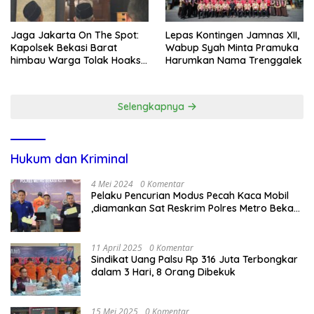
Jaga Jakarta On The Spot:
Lepas Kontingen Jamnas XII,
Kapolsek Bekasi Barat
Wabup Syah Minta Pramuka
himbau Warga Tolak Hoaks
Harumkan Nama Trenggalek
& Cegah Tawuran Usai
Sholat Jumat
Selengkapnya
Hukum dan Kriminal
4 Mei 2024
0 Komentar
Pelaku Pencurian Modus Pecah Kaca Mobil
,diamankan Sat Reskrim Polres Metro Bekasi
Kota
11 April 2025
0 Komentar
Sindikat Uang Palsu Rp 316 Juta Terbongkar
dalam 3 Hari, 8 Orang Dibekuk
15 Mei 2025
0 Komentar