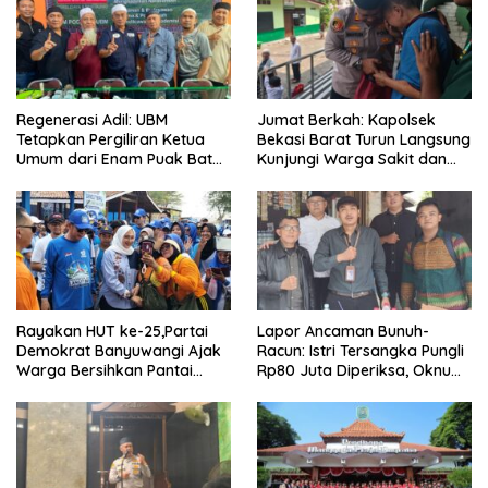
Regenerasi Adil: UBM
Jumat Berkah: Kapolsek
Tetapkan Pergiliran Ketua
Bekasi Barat Turun Langsung
Umum dari Enam Puak Batak
Kunjungi Warga Sakit dan
Muslim
Lansia
Rayakan HUT ke-25,Partai
Lapor Ancaman Bunuh-
Demokrat Banyuwangi Ajak
Racun: Istri Tersangka Pungli
Warga Bersihkan Pantai
Rp80 Juta Diperiksa, Oknum
Kedunen Desa Bomo
G Mengaku Utusan Kadis
Disdagperin