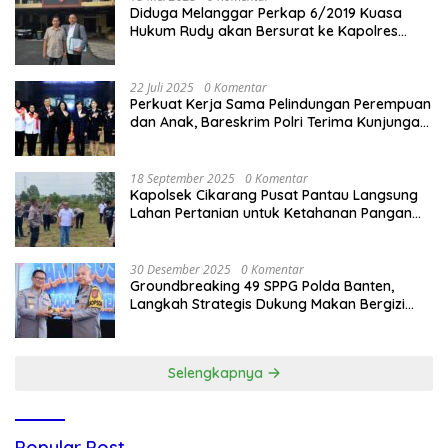
Diduga Melanggar Perkap 6/2019 Kuasa
Hukum Rudy akan Bersurat ke Kapolres
Bandung Kota .
22 Juli 2025
0 Komentar
Perkuat Kerja Sama Pelindungan Perempuan
dan Anak, Bareskrim Polri Terima Kunjungan
Delegasi Kepolisian nasional Korea Selatan
18 September 2025
0 Komentar
Kapolsek Cikarang Pusat Pantau Langsung
Lahan Pertanian untuk Ketahanan Pangan
Nasional
30 Desember 2025
0 Komentar
Groundbreaking 49 SPPG Polda Banten,
Langkah Strategis Dukung Makan Bergizi
Gratis
Selengkapnya
Popular Post