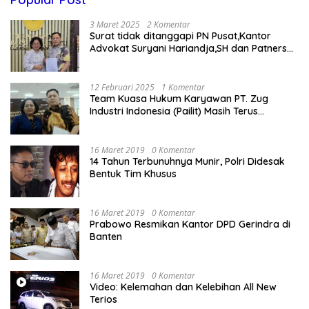
3 Maret 2025
2 Komentar
Surat tidak ditanggapi PN Pusat,Kantor
Advokat Suryani Hariandja,SH dan Patners
Bikin Pengaduan ke Mahkamah Agung RI
12 Februari 2025
1 Komentar
Team Kuasa Hukum Karyawan PT. Zug
Industri Indonesia (Pailit) Masih Terus
Memperjuangkan Hak Karyawan di
Pengadilan Negeri Jakarta Pusat
16 Maret 2019
0 Komentar
14 Tahun Terbunuhnya Munir, Polri Didesak
Bentuk Tim Khusus
16 Maret 2019
0 Komentar
Prabowo Resmikan Kantor DPD Gerindra di
Banten
16 Maret 2019
0 Komentar
Video: Kelemahan dan Kelebihan All New
Terios