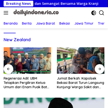
Langsung
rat Lepas Tawa dan Semangat Bersama Warga Kranji
Breaking News
Re
ke
konten
Beranda
Berita
Jawa Barat
Bekasi
Jawa Timur
Treng
New Zealand
Regenerasi Adil: UBM
Jumat Berkah: Kapolsek
Tetapkan Pergiliran Ketua
Bekasi Barat Turun Langsung
Umum dari Enam Puak Batak
Kunjungi Warga Sakit dan
Muslim
Lansia