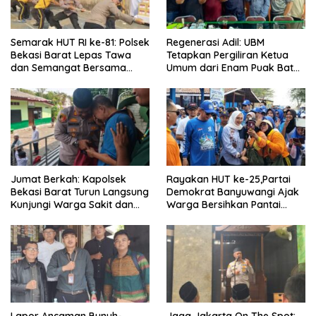
Semarak HUT RI ke-81: Polsek
Regenerasi Adil: UBM
Bekasi Barat Lepas Tawa
Tetapkan Pergiliran Ketua
dan Semangat Bersama
Umum dari Enam Puak Batak
Warga Kranji
Muslim
Jumat Berkah: Kapolsek
Rayakan HUT ke-25,Partai
Bekasi Barat Turun Langsung
Demokrat Banyuwangi Ajak
Kunjungi Warga Sakit dan
Warga Bersihkan Pantai
Lansia
Kedunen Desa Bomo