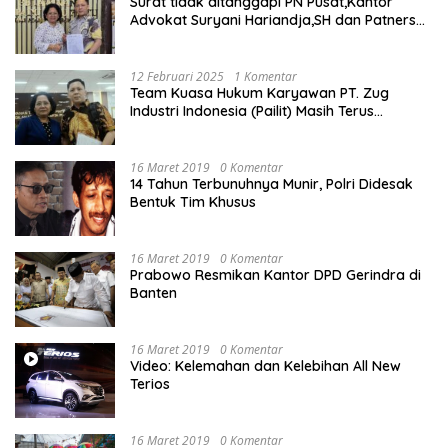
Surat tidak ditanggapi PN Pusat,Kantor
Advokat Suryani Hariandja,SH dan Patners
Bikin Pengaduan ke Mahkamah Agung RI
12 Februari 2025
1 Komentar
Team Kuasa Hukum Karyawan PT. Zug
Industri Indonesia (Pailit) Masih Terus
Memperjuangkan Hak Karyawan di
Pengadilan Negeri Jakarta Pusat
16 Maret 2019
0 Komentar
14 Tahun Terbunuhnya Munir, Polri Didesak
Bentuk Tim Khusus
16 Maret 2019
0 Komentar
Prabowo Resmikan Kantor DPD Gerindra di
Banten
16 Maret 2019
0 Komentar
Video: Kelemahan dan Kelebihan All New
Terios
16 Maret 2019
0 Komentar