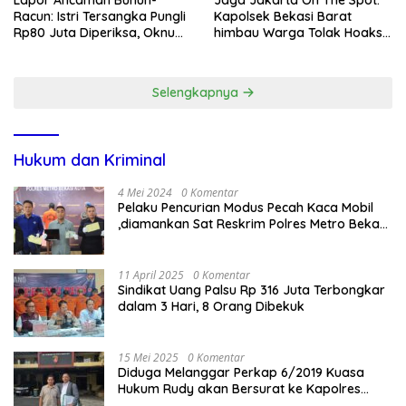
Lapor Ancaman Bunuh-
Jaga Jakarta On The Spot:
Racun: Istri Tersangka Pungli
Kapolsek Bekasi Barat
Rp80 Juta Diperiksa, Oknum
himbau Warga Tolak Hoaks
G Mengaku Utusan Kadis
& Cegah Tawuran Usai
Disdagperin
Sholat Jumat
Selengkapnya
Hukum dan Kriminal
4 Mei 2024
0 Komentar
Pelaku Pencurian Modus Pecah Kaca Mobil
,diamankan Sat Reskrim Polres Metro Bekasi
Kota
11 April 2025
0 Komentar
Sindikat Uang Palsu Rp 316 Juta Terbongkar
dalam 3 Hari, 8 Orang Dibekuk
15 Mei 2025
0 Komentar
Diduga Melanggar Perkap 6/2019 Kuasa
Hukum Rudy akan Bersurat ke Kapolres
Bandung Kota .