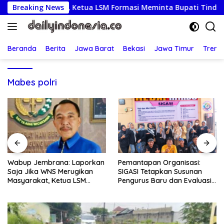
Langsung
 Masyarakat, Ketua LSM Formasi Meminta Bupati Tindak Tega
Breaking News
ke
konten
Beranda
Berita
Jawa Barat
Bekasi
Jawa Timur
Treng
Mabes polri
Pemantapan Organisasi:
Semarak HUT RI ke-81: Polsek
SIGASI Tetapkan Susunan
Bekasi Barat Lepas Tawa
Pengurus Baru dan Evaluasi
dan Semangat Bersama
Komitmen Anggota
Warga Kranji