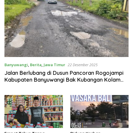
Banyuwangi
,
Berita
,
Jawa Timur
22 Desember 2025
Jalan Berlubang di Dusun Pancoran Rogojampi
Kabupaten Banyuwangi Bak Kubangan Kolam
Lele,Ketua Formasi: Jangan Hanya Datang Saat
Kampanye Membawa Janji-janji Manis