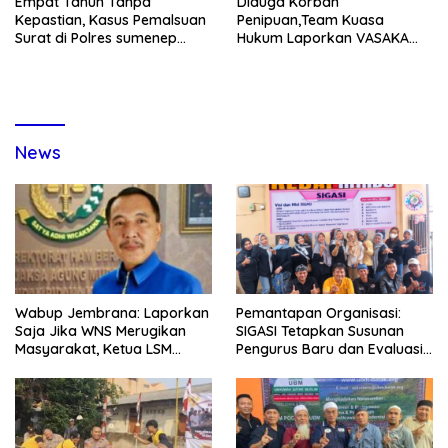
Empat Tahun Tanpa
Diduga Korban
Kepastian, Kasus Pemalsuan
Penipuan,Team Kuasa
Surat di Polres sumenep
Hukum Laporkan VASAKA
Dilaporkan ke Itwasum
Bali Ke Polda Bali
Mabes Polri
News
Wabup Jembrana: Laporkan
Pemantapan Organisasi:
Saja Jika WNS Merugikan
SIGASI Tetapkan Susunan
Masyarakat, Ketua LSM
Pengurus Baru dan Evaluasi
Formasi Meminta Bupati
Komitmen Anggota
Tindak Tegas Oknum
Anggota Kelompok Ahli
Pemkab