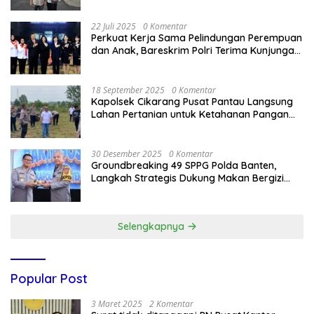
22 Juli 2025
0 Komentar
Perkuat Kerja Sama Pelindungan Perempuan
dan Anak, Bareskrim Polri Terima Kunjungan
Delegasi Kepolisian nasional Korea Selatan
18 September 2025
0 Komentar
Kapolsek Cikarang Pusat Pantau Langsung
Lahan Pertanian untuk Ketahanan Pangan
Nasional
30 Desember 2025
0 Komentar
Groundbreaking 49 SPPG Polda Banten,
Langkah Strategis Dukung Makan Bergizi
Gratis
Selengkapnya
Popular Post
3 Maret 2025
2 Komentar