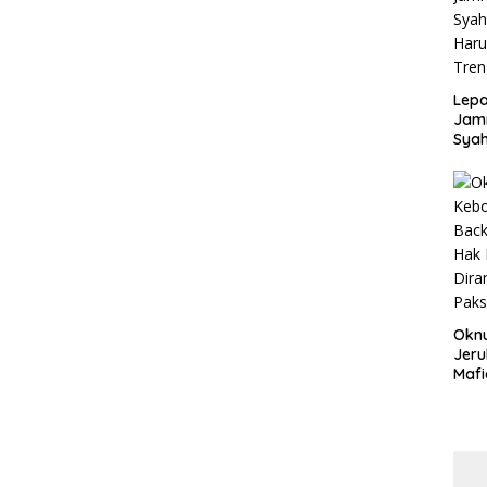
Disd
Lepa
Jamn
Syah
Har
Tren
Okn
Jeru
Mafi
War
Lew