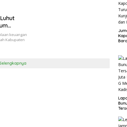
Luhut
mum
Juma
impangan
lolaan keuangan
Kapo
tah Kabupaten
Bara
Kunj
dan 
Selengkapnya
Lap
Bunu
Ters
Rp80
Okn
Utus