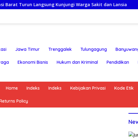
un Langsung Kunjungi Warga Sakit dan Lansia
Rayakan
asi
Jawa Timur
Trenggalek
Tulungagung
Banyuwan
raga
Ekonomi Bisnis
Hukum dan Kriminal
Pendidikan
Home
Indeks
Indeks
Kebijakan Privasi
Kode Etik
eturns Policy
Ne