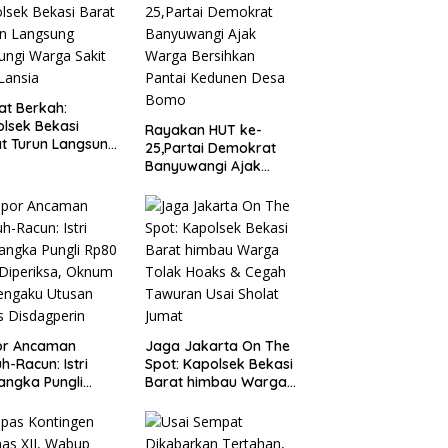
t Berkah:
lsek Bekasi
Rayakan HUT ke-
t Turun Langsung
25,Partai Demokrat
ungi Warga Sakit
Banyuwangi Ajak
Lansia
Warga Bersihkan
Pantai Kedunen Desa
Bomo
or Ancaman
Jaga Jakarta On The
h-Racun: Istri
Spot: Kapolsek Bekasi
angka Pungli
Barat himbau Warga
 Juta Diperiksa,
Tolak Hoaks & Cegah
um G Mengaku
Tawuran Usai Sholat
an Kadis
Jumat