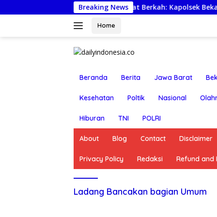
Langsung
Jumat Berkah: Kapolsek Bekasi Barat Tur
Breaking News
ke
konten
Home
Beranda
Berita
Jawa Barat
Bek
Kesehatan
Poltik
Nasional
Olah
Hiburan
TNI
POLRI
About
Blog
Contact
Disclaimer
Privacy Policy
Redaksi
Refund and R
Ladang Bancakan bagian Umum