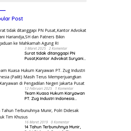
ular Post
3 Maret 2025
2 Komentar
Surat tidak ditanggapi PN
Pusat,Kantor Advokat Suryani
Hariandja,SH dan Patners Bikin
Pengaduan ke Mahkamah
Agung RI
12 Februari 2025
1 Komentar
Team Kuasa Hukum Karyawan
PT. Zug Industri Indonesia
(Pailit) Masih Terus
Memperjuangkan Hak
Karyawan di Pengadilan Negeri
Jakarta Pusat
16 Maret 2019
0 Komentar
14 Tahun Terbunuhnya Munir,