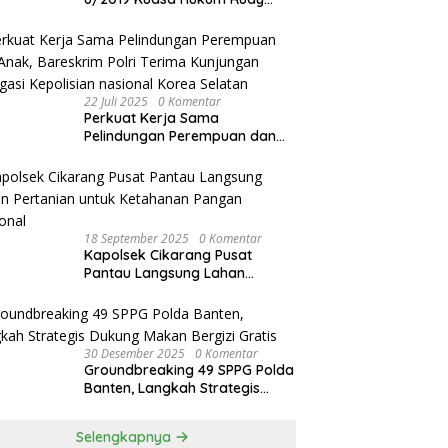
akan Bersurat ke Kapolres
Bandung Kota .
22 Juli 2025
0 Komentar
Perkuat Kerja Sama
Pelindungan Perempuan dan
Anak, Bareskrim Polri Terima
Kunjungan Delegasi Kepolisian
nasional Korea Selatan
18 September 2025
0 Komentar
Kapolsek Cikarang Pusat
Pantau Langsung Lahan
Pertanian untuk Ketahanan
Pangan Nasional
30 Desember 2025
0 Komentar
Groundbreaking 49 SPPG Polda
Banten, Langkah Strategis
Dukung Makan Bergizi Gratis
Selengkapnya