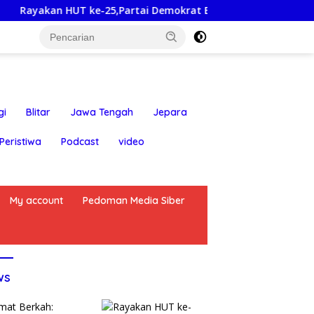
 HUT ke-25,Partai Demokrat Banyuwangi Ajak Warga Bersihkan
gi
Blitar
Jawa Tengah
Jepara
Peristiwa
Podcast
video
My account
Pedoman Media Siber
ws