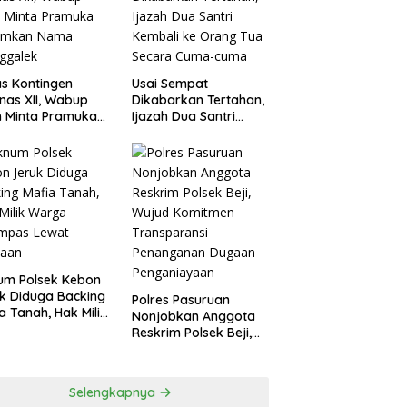
agperin
s Kontingen
Usai Sempat
as XII, Wabup
Dikabarkan Tertahan,
 Minta Pramuka
Ijazah Dua Santri
umkan Nama
Kembali ke Orang Tua
ggalek
Secara Cuma-cuma
um Polsek Kebon
k Diduga Backing
Polres Pasuruan
a Tanah, Hak Milik
Nonjobkan Anggota
ga Dirampas
Reskrim Polsek Beji,
at Paksaan
Wujud Komitmen
Transparansi
Penanganan Dugaan
Selengkapnya
Penganiayaan