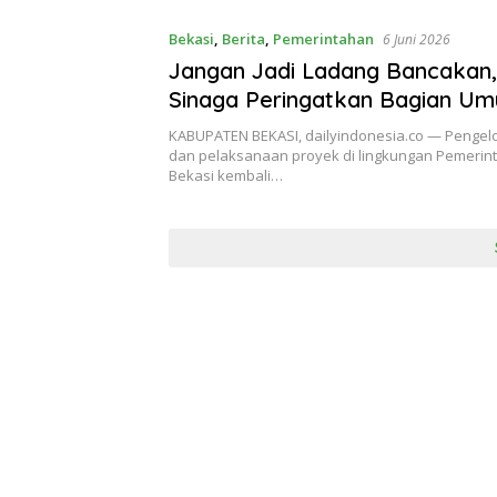
Bekasi
,
Berita
,
Pemerintahan
6 Juni 2026
Jangan Jadi Ladang Bancakan,
Sinaga Peringatkan Bagian U
Pemkab Bekasi, Dugaan Peny
KABUPATEN BEKASI, dailyindonesia.co — Penge
Anggaran Terbuka Lebar
dan pelaksanaan proyek di lingkungan Pemerin
Bekasi kembali…