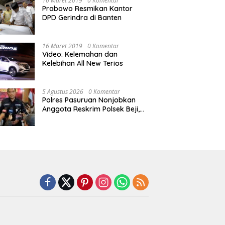
16 Maret 2019
0 Komentar
Prabowo Resmikan Kantor
DPD Gerindra di Banten
16 Maret 2019
0 Komentar
Video: Kelemahan dan
Kelebihan All New Terios
5 Agustus 2026
0 Komentar
Polres Pasuruan Nonjobkan
Anggota Reskrim Polsek Beji,
Wujud Komitmen Transparansi
Penanganan Dugaan
Penganiayaan