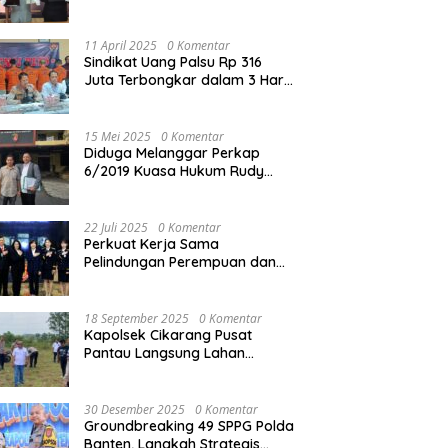
Reskrim Polres Metro Bekasi
Kota
11 April 2025
0 Komentar
Sindikat Uang Palsu Rp 316
Juta Terbongkar dalam 3 Hari,
8 Orang Dibekuk
15 Mei 2025
0 Komentar
Diduga Melanggar Perkap
6/2019 Kuasa Hukum Rudy
akan Bersurat ke Kapolres
Bandung Kota .
22 Juli 2025
0 Komentar
Perkuat Kerja Sama
Pelindungan Perempuan dan
Anak, Bareskrim Polri Terima
Kunjungan Delegasi Kepolisian
nasional Korea Selatan
18 September 2025
0 Komentar
Kapolsek Cikarang Pusat
Pantau Langsung Lahan
Pertanian untuk Ketahanan
Pangan Nasional
30 Desember 2025
0 Komentar
Groundbreaking 49 SPPG Polda
Banten, Langkah Strategis