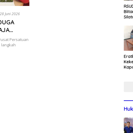
RSUD
Blit
28 Juni 2026
Sila
 DUGA
Pasi
Pro
AJA
Rum
TA
Pusat Persatuan
 POLISI
 langkah
Erat
Keke
Kapo
Bara
Ang
Saki
Huk