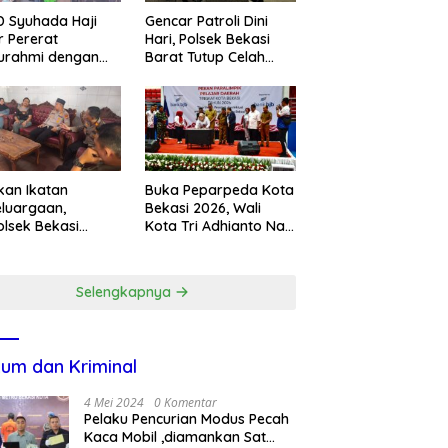
 Syuhada Haji
Gencar Patroli Dini
ar Pererat
Hari, Polsek Bekasi
turahmi dengan
Barat Tutup Celah
en Melalui
Kejahatan Jalanan
gram Kunjungan
dan Ancaman
ah
Tawuran
kan Ikatan
Buka Peparpeda Kota
luargaan,
Bekasi 2026, Wali
lsek Bekasi
Kota Tri Adhianto Naik
t Jenguk
Bonus Emas Atlet
gota yang Sedang
Paralimpik Jadi Rp60
t
Juta
Selengkapnya
um dan Kriminal
4 Mei 2024
0 Komentar
Pelaku Pencurian Modus Pecah
Kaca Mobil ,diamankan Sat