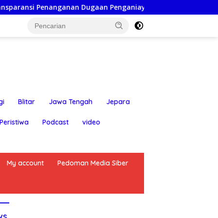
enanganan Dugaan Penganiayaan
Ketua Persatuan Insan
gi
Blitar
Jawa Tengah
Jepara
Peristiwa
Podcast
video
My account
Pedoman Media Siber
ws