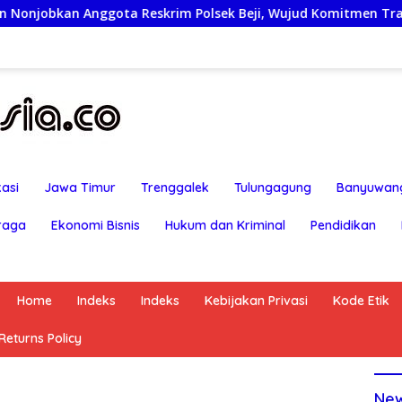
Anggota Reskrim Polsek Beji, Wujud Komitmen Transparansi P
asi
Jawa Timur
Trenggalek
Tulungagung
Banyuwan
raga
Ekonomi Bisnis
Hukum dan Kriminal
Pendidikan
Home
Indeks
Indeks
Kebijakan Privasi
Kode Etik
eturns Policy
Ne