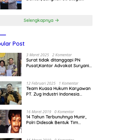
Dukung Makan Bergizi Gratis
Selengkapnya
ular Post
3 Maret 2025
2 Komentar
Surat tidak ditanggapi PN
Pusat,Kantor Advokat Suryani
Hariandja,SH dan Patners Bikin
Pengaduan ke Mahkamah
Agung RI
12 Februari 2025
1 Komentar
Team Kuasa Hukum Karyawan
PT. Zug Industri Indonesia
(Pailit) Masih Terus
Memperjuangkan Hak
Karyawan di Pengadilan Negeri
16 Maret 2019
0 Komentar
Jakarta Pusat
14 Tahun Terbunuhnya Munir,
Polri Didesak Bentuk Tim
Khusus