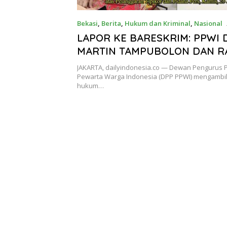
Bekasi
,
Berita
,
Hukum dan Kriminal
,
Nasional
LAPOR KE BARESKRIM: PPWI
MARTIN TAMPUBOLON DAN R
HERMAN TERLIBAT SUAP SER
JAKARTA, dailyindonesia.co — Dewan Pengurus 
PEMBUNGKAMAN PERS, DESAK
Pewarta Warga Indonesia (DPP PPWI) mengambil
hukum…
TIDAK TEBANG PILIH