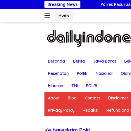
Langsung
Breaking News
Polres Pasuruan Nonjobkan 
ke
konten
Home
Beranda
Berita
Jawa Barat
Bek
Kesehatan
Poltik
Nasional
Olah
Hiburan
TNI
POLRI
About
Blog
Contact
Disclaimer
Privacy Policy
Redaksi
Refund and R
Ke bareskrim Polri