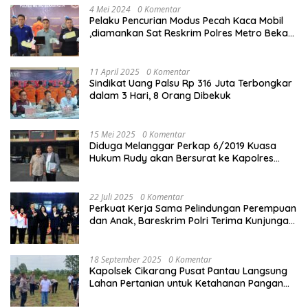
4 Mei 2024
0 Komentar
Pelaku Pencurian Modus Pecah Kaca Mobil
,diamankan Sat Reskrim Polres Metro Bekasi
Kota
11 April 2025
0 Komentar
Sindikat Uang Palsu Rp 316 Juta Terbongkar
dalam 3 Hari, 8 Orang Dibekuk
15 Mei 2025
0 Komentar
Diduga Melanggar Perkap 6/2019 Kuasa
Hukum Rudy akan Bersurat ke Kapolres
Bandung Kota .
22 Juli 2025
0 Komentar
Perkuat Kerja Sama Pelindungan Perempuan
dan Anak, Bareskrim Polri Terima Kunjungan
Delegasi Kepolisian nasional Korea Selatan
18 September 2025
0 Komentar
Kapolsek Cikarang Pusat Pantau Langsung
Lahan Pertanian untuk Ketahanan Pangan
Nasional