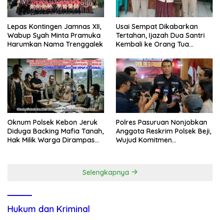
Lepas Kontingen Jamnas XII,
Usai Sempat Dikabarkan
Wabup Syah Minta Pramuka
Tertahan, Ijazah Dua Santri
Harumkan Nama Trenggalek
Kembali ke Orang Tua
Secara Cuma-cuma
Oknum Polsek Kebon Jeruk
Polres Pasuruan Nonjobkan
Diduga Backing Mafia Tanah,
Anggota Reskrim Polsek Beji,
Hak Milik Warga Dirampas
Wujud Komitmen
Lewat Paksaan
Transparansi Penanganan
Dugaan Penganiayaan
Selengkapnya
Hukum dan Kriminal