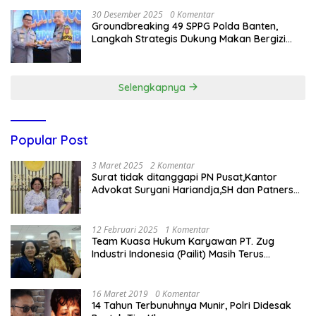
30 Desember 2025
0 Komentar
Groundbreaking 49 SPPG Polda Banten,
Langkah Strategis Dukung Makan Bergizi
Gratis
Selengkapnya
Popular Post
3 Maret 2025
2 Komentar
Surat tidak ditanggapi PN Pusat,Kantor
Advokat Suryani Hariandja,SH dan Patners
Bikin Pengaduan ke Mahkamah Agung RI
12 Februari 2025
1 Komentar
Team Kuasa Hukum Karyawan PT. Zug
Industri Indonesia (Pailit) Masih Terus
Memperjuangkan Hak Karyawan di
Pengadilan Negeri Jakarta Pusat
16 Maret 2019
0 Komentar
14 Tahun Terbunuhnya Munir, Polri Didesak