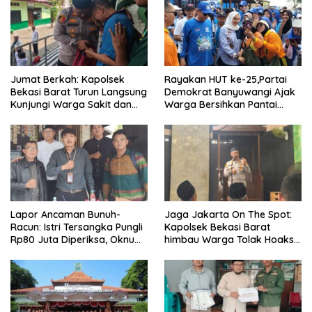
Jumat Berkah: Kapolsek
Rayakan HUT ke-25,Partai
Bekasi Barat Turun Langsung
Demokrat Banyuwangi Ajak
Kunjungi Warga Sakit dan
Warga Bersihkan Pantai
Lansia
Kedunen Desa Bomo
Lapor Ancaman Bunuh-
Jaga Jakarta On The Spot:
Racun: Istri Tersangka Pungli
Kapolsek Bekasi Barat
Rp80 Juta Diperiksa, Oknum
himbau Warga Tolak Hoaks
G Mengaku Utusan Kadis
& Cegah Tawuran Usai
Disdagperin
Sholat Jumat