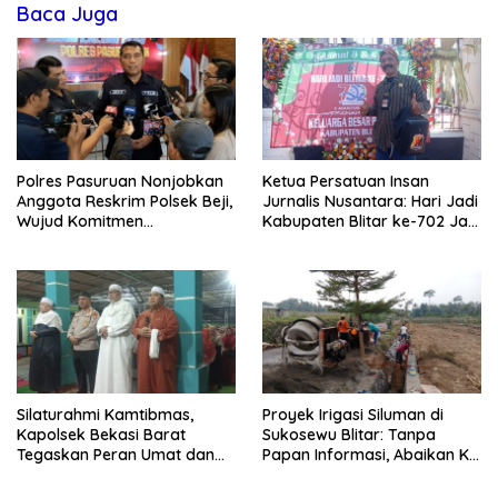
Baca Juga
Polres Pasuruan Nonjobkan
Ketua Persatuan Insan
Anggota Reskrim Polsek Beji,
Jurnalis Nusantara: Hari Jadi
Wujud Komitmen
Kabupaten Blitar ke-702 Jadi
Transparansi Penanganan
Momentum Perkuat Sinergi
Dugaan Penganiayaan
Pembangunan
Silaturahmi Kamtibmas,
Proyek Irigasi Siluman di
Kapolsek Bekasi Barat
Sukosewu Blitar: Tanpa
Tegaskan Peran Umat dan
Papan Informasi, Abaikan K3,
Keluarga Kunci Jaga
dan Terkesan Lempar
Kondusivitas Wilayah
Tanggung Jawab