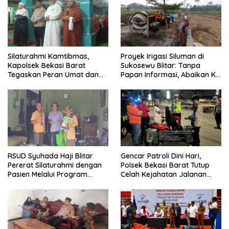
Silaturahmi Kamtibmas,
Proyek Irigasi Siluman di
Kapolsek Bekasi Barat
Sukosewu Blitar: Tanpa
Tegaskan Peran Umat dan
Papan Informasi, Abaikan K3,
Keluarga Kunci Jaga
dan Terkesan Lempar
Kondusivitas Wilayah
Tanggung Jawab
RSUD Syuhada Haji Blitar
Gencar Patroli Dini Hari,
Pererat Silaturahmi dengan
Polsek Bekasi Barat Tutup
Pasien Melalui Program
Celah Kejahatan Jalanan
Kunjungan Rumah
dan Ancaman Tawuran