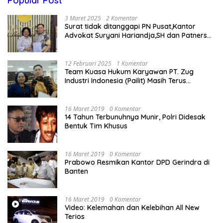
Popular Post
3 Maret 2025
2 Komentar
Surat tidak ditanggapi PN Pusat,Kantor
Advokat Suryani Hariandja,SH dan Patners
Bikin Pengaduan ke Mahkamah Agung RI
12 Februari 2025
1 Komentar
Team Kuasa Hukum Karyawan PT. Zug
Industri Indonesia (Pailit) Masih Terus
Memperjuangkan Hak Karyawan di
Pengadilan Negeri Jakarta Pusat
16 Maret 2019
0 Komentar
14 Tahun Terbunuhnya Munir, Polri Didesak
Bentuk Tim Khusus
16 Maret 2019
0 Komentar
Prabowo Resmikan Kantor DPD Gerindra di
Banten
16 Maret 2019
0 Komentar
Video: Kelemahan dan Kelebihan All New
Terios