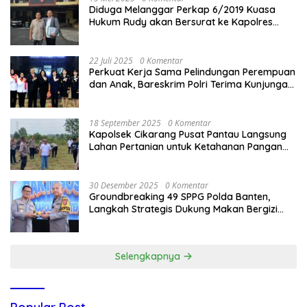
Diduga Melanggar Perkap 6/2019 Kuasa
Hukum Rudy akan Bersurat ke Kapolres
Bandung Kota .
22 Juli 2025
0 Komentar
Perkuat Kerja Sama Pelindungan Perempuan
dan Anak, Bareskrim Polri Terima Kunjungan
Delegasi Kepolisian nasional Korea Selatan
18 September 2025
0 Komentar
Kapolsek Cikarang Pusat Pantau Langsung
Lahan Pertanian untuk Ketahanan Pangan
Nasional
30 Desember 2025
0 Komentar
Groundbreaking 49 SPPG Polda Banten,
Langkah Strategis Dukung Makan Bergizi
Gratis
Selengkapnya