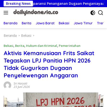
Langsung
Transparansi Penanganan Dugaan Penganiayaan
Breaking News
Ketua P
ke
konten
Beranda
Berita
Jawa Barat
Bekasi
Jawa Timur
Treng
Beranda
Bekasi
Bekasi
,
Berita
,
Hukum dan Kriminal
,
Pemerintahan
Aktivis Kemanusiaan Frits Saikat
Tegaskan LPJ Panitia HPN 2026
Tidak Gugurkan Dugaan
Penyelewengan Anggaran
Sri Haryati
23 Juni 2026