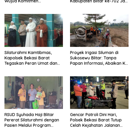
Wujud Komitmen
Kabupaten Blitar ke-702 Jadi
Transparansi Penanganan
Momentum Perkuat Sinergi
Dugaan Penganiayaan
Pembangunan
Silaturahmi Kamtibmas,
Proyek Irigasi Siluman di
Kapolsek Bekasi Barat
Sukosewu Blitar: Tanpa
Tegaskan Peran Umat dan
Papan Informasi, Abaikan K3,
Keluarga Kunci Jaga
dan Terkesan Lempar
Kondusivitas Wilayah
Tanggung Jawab
RSUD Syuhada Haji Blitar
Gencar Patroli Dini Hari,
Pererat Silaturahmi dengan
Polsek Bekasi Barat Tutup
Pasien Melalui Program
Celah Kejahatan Jalanan
Kunjungan Rumah
dan Ancaman Tawuran