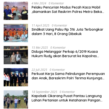
4 Mei 2024
0 Komentar
Pelaku Pencurian Modus Pecah Kaca Mobil
,diamankan Sat Reskrim Polres Metro Bekasi
Kota
11 April 2025
0 Komentar
Sindikat Uang Palsu Rp 316 Juta Terbongkar
dalam 3 Hari, 8 Orang Dibekuk
15 Mei 2025
0 Komentar
Diduga Melanggar Perkap 6/2019 Kuasa
Hukum Rudy akan Bersurat ke Kapolres
Bandung Kota .
22 Juli 2025
0 Komentar
Perkuat Kerja Sama Pelindungan Perempuan
dan Anak, Bareskrim Polri Terima Kunjungan
Delegasi Kepolisian nasional Korea Selatan
18 September 2025
0 Komentar
Kapolsek Cikarang Pusat Pantau Langsung
Lahan Pertanian untuk Ketahanan Pangan
Nasional