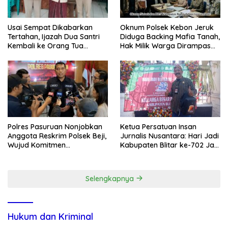
Usai Sempat Dikabarkan
Oknum Polsek Kebon Jeruk
Tertahan, Ijazah Dua Santri
Diduga Backing Mafia Tanah,
Kembali ke Orang Tua
Hak Milik Warga Dirampas
Secara Cuma-cuma
Lewat Paksaan
Polres Pasuruan Nonjobkan
Ketua Persatuan Insan
Anggota Reskrim Polsek Beji,
Jurnalis Nusantara: Hari Jadi
Wujud Komitmen
Kabupaten Blitar ke-702 Jadi
Transparansi Penanganan
Momentum Perkuat Sinergi
Dugaan Penganiayaan
Pembangunan
Selengkapnya
Hukum dan Kriminal