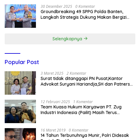
30 Desember 2025
0 Komentar
Groundbreaking 49 SPPG Polda Banten,
Langkah Strategis Dukung Makan Bergizi
Gratis
Selengkapnya
Popular Post
3 Maret 2025
2 Komentar
Surat tidak ditanggapi PN Pusat,Kantor
Advokat Suryani Hariandja,SH dan Patners
Bikin Pengaduan ke Mahkamah Agung RI
12 Februari 2025
1 Komentar
Team Kuasa Hukum Karyawan PT. Zug
Industri Indonesia (Pailit) Masih Terus
Memperjuangkan Hak Karyawan di
Pengadilan Negeri Jakarta Pusat
16 Maret 2019
0 Komentar
14 Tahun Terbunuhnya Munir, Polri Didesak