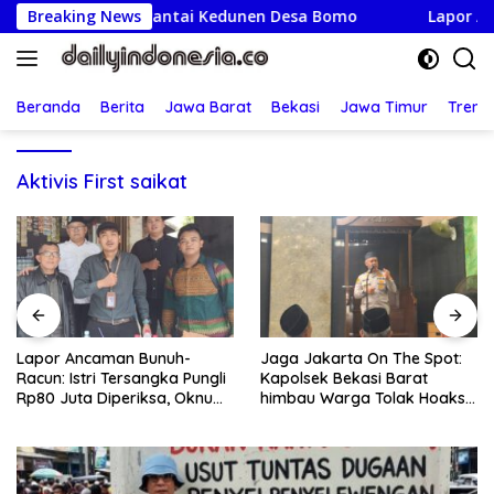
Langsung
 Bersihkan Pantai Kedunen Desa Bomo
Breaking News
Lapor Ancaman B
ke
konten
Beranda
Berita
Jawa Barat
Bekasi
Jawa Timur
Treng
Aktivis First saikat
Lapor Ancaman Bunuh-
Jaga Jakarta On The Spot:
Racun: Istri Tersangka Pungli
Kapolsek Bekasi Barat
Rp80 Juta Diperiksa, Oknum
himbau Warga Tolak Hoaks
G Mengaku Utusan Kadis
& Cegah Tawuran Usai
Disdagperin
Sholat Jumat