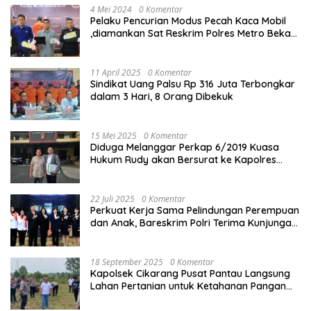
4 Mei 2024
0 Komentar
Pelaku Pencurian Modus Pecah Kaca Mobil
,diamankan Sat Reskrim Polres Metro Bekasi
Kota
11 April 2025
0 Komentar
Sindikat Uang Palsu Rp 316 Juta Terbongkar
dalam 3 Hari, 8 Orang Dibekuk
15 Mei 2025
0 Komentar
Diduga Melanggar Perkap 6/2019 Kuasa
Hukum Rudy akan Bersurat ke Kapolres
Bandung Kota .
22 Juli 2025
0 Komentar
Perkuat Kerja Sama Pelindungan Perempuan
dan Anak, Bareskrim Polri Terima Kunjungan
Delegasi Kepolisian nasional Korea Selatan
18 September 2025
0 Komentar
Kapolsek Cikarang Pusat Pantau Langsung
Lahan Pertanian untuk Ketahanan Pangan
Nasional