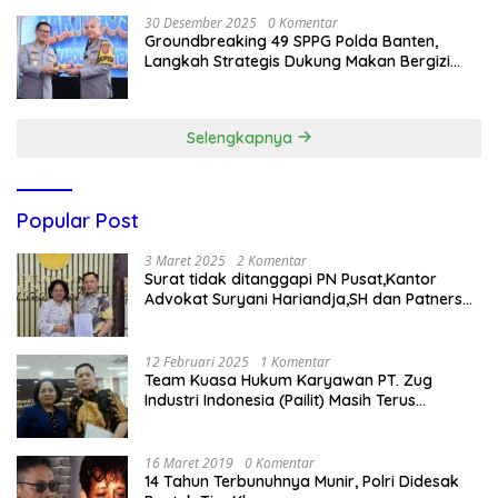
30 Desember 2025
0 Komentar
Groundbreaking 49 SPPG Polda Banten,
Langkah Strategis Dukung Makan Bergizi
Gratis
Selengkapnya
Popular Post
3 Maret 2025
2 Komentar
Surat tidak ditanggapi PN Pusat,Kantor
Advokat Suryani Hariandja,SH dan Patners
Bikin Pengaduan ke Mahkamah Agung RI
12 Februari 2025
1 Komentar
Team Kuasa Hukum Karyawan PT. Zug
Industri Indonesia (Pailit) Masih Terus
Memperjuangkan Hak Karyawan di
Pengadilan Negeri Jakarta Pusat
16 Maret 2019
0 Komentar
14 Tahun Terbunuhnya Munir, Polri Didesak