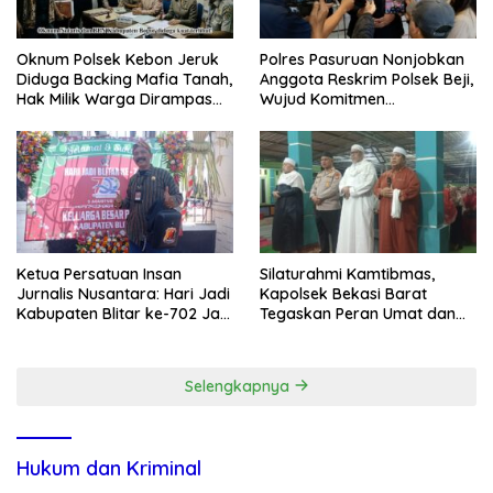
Oknum Polsek Kebon Jeruk
Polres Pasuruan Nonjobkan
Diduga Backing Mafia Tanah,
Anggota Reskrim Polsek Beji,
Hak Milik Warga Dirampas
Wujud Komitmen
Lewat Paksaan
Transparansi Penanganan
Dugaan Penganiayaan
Ketua Persatuan Insan
Silaturahmi Kamtibmas,
Jurnalis Nusantara: Hari Jadi
Kapolsek Bekasi Barat
Kabupaten Blitar ke-702 Jadi
Tegaskan Peran Umat dan
Momentum Perkuat Sinergi
Keluarga Kunci Jaga
Pembangunan
Kondusivitas Wilayah
Selengkapnya
Hukum dan Kriminal