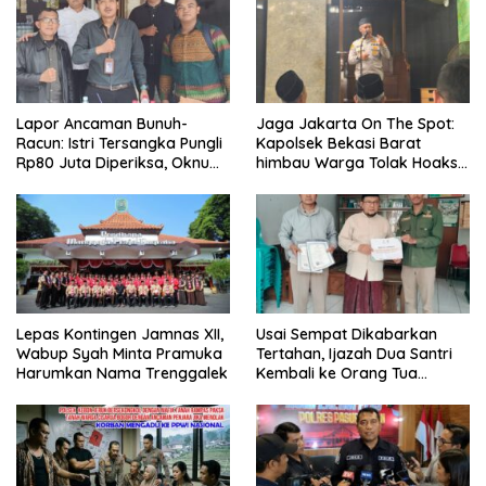
Lapor Ancaman Bunuh-
Jaga Jakarta On The Spot:
Racun: Istri Tersangka Pungli
Kapolsek Bekasi Barat
Rp80 Juta Diperiksa, Oknum
himbau Warga Tolak Hoaks
G Mengaku Utusan Kadis
& Cegah Tawuran Usai
Disdagperin
Sholat Jumat
Lepas Kontingen Jamnas XII,
Usai Sempat Dikabarkan
Wabup Syah Minta Pramuka
Tertahan, Ijazah Dua Santri
Harumkan Nama Trenggalek
Kembali ke Orang Tua
Secara Cuma-cuma