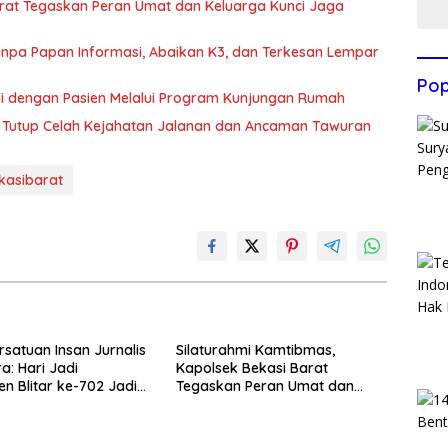
arat Tegaskan Peran Umat dan Keluarga Kunci Jaga
 Tanpa Papan Informasi, Abaikan K3, dan Terkesan Lempar
Pop
hmi dengan Pasien Melalui Program Kunjungan Rumah
rat Tutup Celah Kejahatan Jalanan dan Ancaman Tawuran
kasibarat
rsatuan Insan Jurnalis
Silaturahmi Kamtibmas,
a: Hari Jadi
Kapolsek Bekasi Barat
n Blitar ke-702 Jadi
Tegaskan Peran Umat dan
 Perkuat Sinergi
Keluarga Kunci Jaga
gunan
Kondusivitas Wilayah