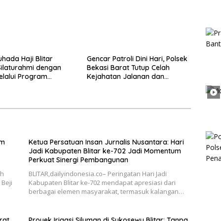
hada Haji Blitar
Gencar Patroli Dini Hari, Polsek
Silaturahmi dengan
Bekasi Barat Tutup Celah
elalui Program
Kejahatan Jalanan dan
an Rumah
Ancaman Tawuran
im
Ketua Persatuan Insan Jurnalis Nusantara: Hari
Jadi Kabupaten Blitar ke-702 Jadi Momentum
Perkuat Sinergi Pembangunan
ah
BLITAR,dailyindonesia.co– Peringatan Hari Jadi
Beji
Kabupaten Blitar ke-702 mendapat apresiasi dari
berbagai elemen masyarakat, termasuk kalangan…
rat
Proyek Irigasi Siluman di Sukosewu Blitar: Tanpa