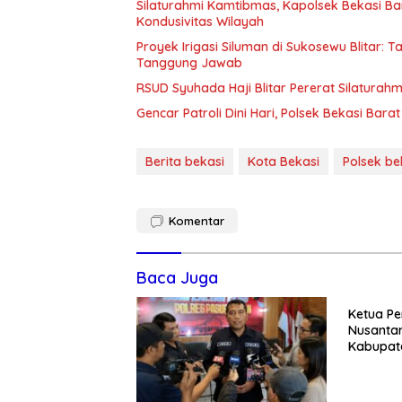
Silaturahmi Kamtibmas, Kapolsek Bekasi B
Kondusivitas Wilayah
Proyek Irigasi Siluman di Sukosewu Blitar:
Tanggung Jawab
RSUD Syuhada Haji Blitar Pererat Silatura
Gencar Patroli Dini Hari, Polsek Bekasi Ba
Berita bekasi
Kota Bekasi
Polsek be
Komentar
Baca Juga
Ketua Pe
Nusantar
Kabupate
Momentum
Pemban