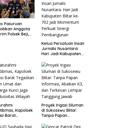
es Pasuruan
jobkan Anggota
rim Polsek Beji,
ud Komitmen
Ketua Persatuan Insan
sparansi
Jurnalis Nusantara:
anganan Dugaan
Hari Jadi Kabupaten
ganiayaan
Blitar ke-702 Jadi
Momentum Perkuat
Sinergi Pembangunan
turahmi
Proyek Irigasi Siluman
tibmas, Kapolsek
di Sukosewu Blitar:
si Barat
Tanpa Papan
askan Peran Umat
Informasi, Abaikan K3,
Keluarga Kunci
dan Terkesan Lempar