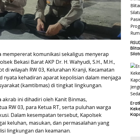
Jaga
Wila
RSUD
Blit
 mempererat komunikasi sekaligus menyerap
Sila
Pasi
lsek Bekasi Barat AKP Dr. H. Wahyudi, S.H., M.H.,
Pro
t di wilayah RW 03, Kelurahan Kranji, Kecamatan
Rum
ud nyata kehadiran aparat kepolisian dalam menjaga
yarakat (kamtibmas) di tingkat lingkungan.
krab ini dihadiri oleh Kanit Binmas,
Erat
tua RW 03, para Ketua RT, serta puluhan warga
Keke
skusi. Dalam kesempatan tersebut, Kapolsek
Kapo
Bara
ai keluhan, masukan, dan permasalahan yang
Ang
ndisi lingkungan dan keamanan.
Saki