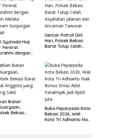
 Kondusivitas
Tanggung Jawab
yah
Gencar Patroli Dini
Hari, Polsek Bekasi
 Syuhada Haji
Barat Tutup Celah
ar Pererat
Kejahatan Jalanan
turahmi dengan
dan Ancaman
en Melalui
Tawuran
gram Kunjungan
ah
kan Ikatan
luargaan,
Buka Peparpeda Kota
lsek Bekasi
Bekasi 2026, Wali
t Jenguk
Kota Tri Adhianto Naik
gota yang Sedang
Bonus Emas Atlet
t
Paralimpik Jadi Rp60
Juta