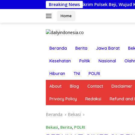
Langsung
jobkan Anggota Reskrim Polsek Beji, Wujud Komitmen Transpa
Breaking News
ke
konten
Home
Beranda
Berita
Jawa Barat
Bek
Kesehatan
Poltik
Nasional
Olah
Hiburan
TNI
POLRI
About
Blog
Contact
Disclaimer
Privacy Policy
Redaksi
Refund and R
Beranda
Bekasi
Bekasi
,
Berita
,
POLRI