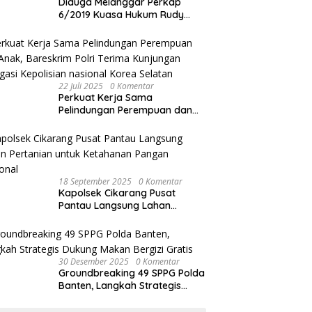
Diduga Melanggar Perkap
6/2019 Kuasa Hukum Rudy
akan Bersurat ke Kapolres
Bandung Kota .
22 Juli 2025
0 Komentar
Perkuat Kerja Sama
Pelindungan Perempuan dan
Anak, Bareskrim Polri Terima
Kunjungan Delegasi Kepolisian
nasional Korea Selatan
18 September 2025
0 Komentar
Kapolsek Cikarang Pusat
Pantau Langsung Lahan
Pertanian untuk Ketahanan
Pangan Nasional
30 Desember 2025
0 Komentar
Groundbreaking 49 SPPG Polda
Banten, Langkah Strategis
Dukung Makan Bergizi Gratis