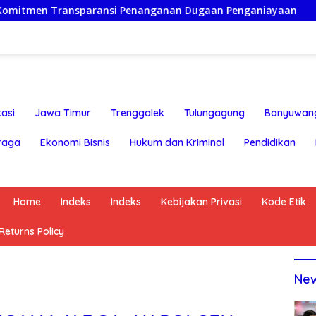
ransi Penanganan Dugaan Penganiayaan
Ketua Persatua
asi
Jawa Timur
Trenggalek
Tulungagung
Banyuwan
raga
Ekonomi Bisnis
Hukum dan Kriminal
Pendidikan
Home
Indeks
Indeks
Kebijakan Privasi
Kode Etik
eturns Policy
Ne