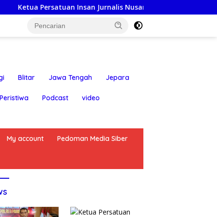
n Insan Jurnalis Nusantara: Hari Jadi Kabupaten Blitar ke-70
gi
Blitar
Jawa Tengah
Jepara
Peristiwa
Podcast
video
My account
Pedoman Media Siber
ws