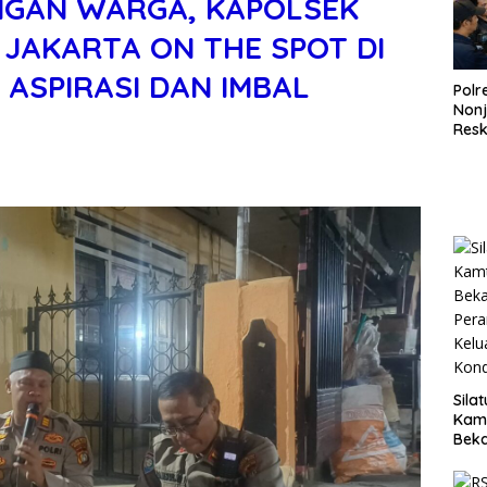
ENGAN WARGA, KAPOLSEK
 JAKARTA ON THE SPOT DI
 ASPIRASI DAN IMBAL
Polr
Non
Resk
Wuj
Tran
Pen
Pen
Sila
Kam
Beka
Teg
dan 