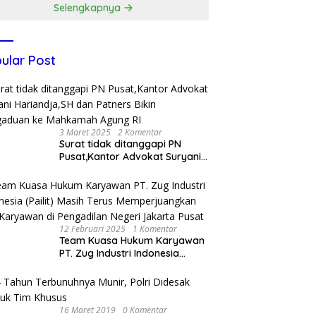
Selengkapnya
ular Post
3 Maret 2025
2 Komentar
Surat tidak ditanggapi PN
Pusat,Kantor Advokat Suryani
Hariandja,SH dan Patners Bikin
Pengaduan ke Mahkamah
Agung RI
12 Februari 2025
1 Komentar
Team Kuasa Hukum Karyawan
PT. Zug Industri Indonesia
(Pailit) Masih Terus
Memperjuangkan Hak
Karyawan di Pengadilan Negeri
Jakarta Pusat
16 Maret 2019
0 Komentar