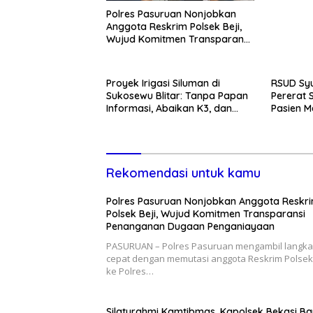
Polres Pasuruan Nonjobkan
Anggota Reskrim Polsek Beji,
Wujud Komitmen Transparansi
Penanganan Dugaan
Penganiayaan
Proyek Irigasi Siluman di
RSUD Syu
Sukosewu Blitar: Tanpa Papan
Pererat 
Informasi, Abaikan K3, dan
Pasien M
Terkesan Lempar Tanggung
Kunjung
Jawab
Rekomendasi untuk kamu
Polres Pasuruan Nonjobkan Anggota Reskr
Polsek Beji, Wujud Komitmen Transparansi
Penanganan Dugaan Penganiayaan
PASURUAN – Polres Pasuruan mengambil langk
cepat dengan memutasi anggota Reskrim Polsek 
ke Polres…
Silaturahmi Kamtibmas, Kapolsek Bekasi Ba