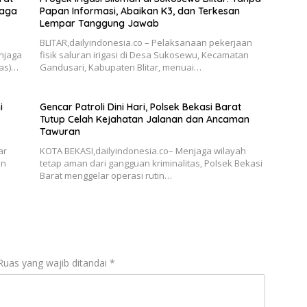
Jaga
Papan Informasi, Abaikan K3, dan Terkesan
Lempar Tanggung Jawab
BLITAR,dailyindonesia.co – Pelaksanaan pekerjaan
njaga
fisik saluran irigasi di Desa Sukosewu, Kecamatan
as)…
Gandusari, Kabupaten Blitar, menuai…
i
Gencar Patroli Dini Hari, Polsek Bekasi Barat
Tutup Celah Kejahatan Jalanan dan Ancaman
Tawuran
ar
KOTA BEKASI,dailyindonesia.co– Menjaga wilayah
an
tetap aman dari gangguan kriminalitas, Polsek Bekasi
Barat menggelar operasi rutin…
Ruas yang wajib ditandai
*