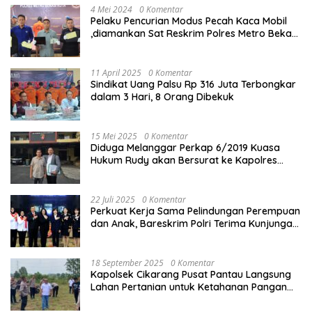
4 Mei 2024
0 Komentar
Pelaku Pencurian Modus Pecah Kaca Mobil
,diamankan Sat Reskrim Polres Metro Bekasi
Kota
11 April 2025
0 Komentar
Sindikat Uang Palsu Rp 316 Juta Terbongkar
dalam 3 Hari, 8 Orang Dibekuk
15 Mei 2025
0 Komentar
Diduga Melanggar Perkap 6/2019 Kuasa
Hukum Rudy akan Bersurat ke Kapolres
Bandung Kota .
22 Juli 2025
0 Komentar
Perkuat Kerja Sama Pelindungan Perempuan
dan Anak, Bareskrim Polri Terima Kunjungan
Delegasi Kepolisian nasional Korea Selatan
18 September 2025
0 Komentar
Kapolsek Cikarang Pusat Pantau Langsung
Lahan Pertanian untuk Ketahanan Pangan
Nasional