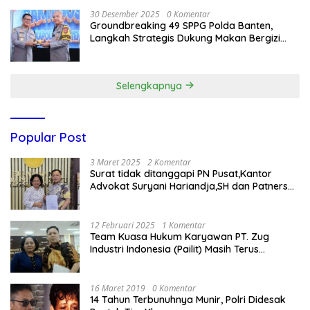
30 Desember 2025
0 Komentar
Groundbreaking 49 SPPG Polda Banten,
Langkah Strategis Dukung Makan Bergizi
Gratis
Selengkapnya
Popular Post
3 Maret 2025
2 Komentar
Surat tidak ditanggapi PN Pusat,Kantor
Advokat Suryani Hariandja,SH dan Patners
Bikin Pengaduan ke Mahkamah Agung RI
12 Februari 2025
1 Komentar
Team Kuasa Hukum Karyawan PT. Zug
Industri Indonesia (Pailit) Masih Terus
Memperjuangkan Hak Karyawan di
Pengadilan Negeri Jakarta Pusat
16 Maret 2019
0 Komentar
14 Tahun Terbunuhnya Munir, Polri Didesak