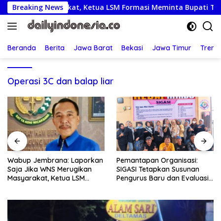
Langsung
kan Masyarakat, Ketua LSM Formasi Meminta Bupati Tindak T
Breaking News
ke
konten
Beranda
Berita
Jawa Barat
Bekasi
Jawa Timur
Treng
Operasi 3C dan balap liar
Pemantapan Organisasi:
Semarak HUT RI ke-81: Polsek
SIGASI Tetapkan Susunan
Bekasi Barat Lepas Tawa
Pengurus Baru dan Evaluasi
dan Semangat Bersama
Komitmen Anggota
Warga Kranji