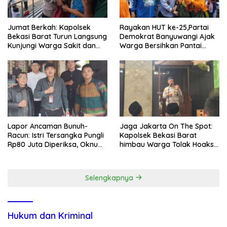
Jumat Berkah: Kapolsek
Rayakan HUT ke-25,Partai
Bekasi Barat Turun Langsung
Demokrat Banyuwangi Ajak
Kunjungi Warga Sakit dan
Warga Bersihkan Pantai
Lansia
Kedunen Desa Bomo
Lapor Ancaman Bunuh-
Jaga Jakarta On The Spot:
Racun: Istri Tersangka Pungli
Kapolsek Bekasi Barat
Rp80 Juta Diperiksa, Oknum
himbau Warga Tolak Hoaks
G Mengaku Utusan Kadis
& Cegah Tawuran Usai
Disdagperin
Sholat Jumat
Selengkapnya
Hukum dan Kriminal