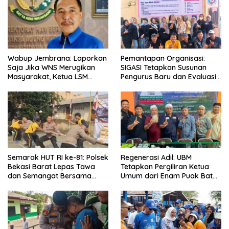
Wabup Jembrana: Laporkan
Pemantapan Organisasi:
Saja Jika WNS Merugikan
SIGASI Tetapkan Susunan
Masyarakat, Ketua LSM
Pengurus Baru dan Evaluasi
Formasi Meminta Bupati
Komitmen Anggota
Tindak Tegas Oknum
Anggota Kelompok Ahli
Pemkab
Semarak HUT RI ke-81: Polsek
Regenerasi Adil: UBM
Bekasi Barat Lepas Tawa
Tetapkan Pergiliran Ketua
dan Semangat Bersama
Umum dari Enam Puak Batak
Warga Kranji
Muslim