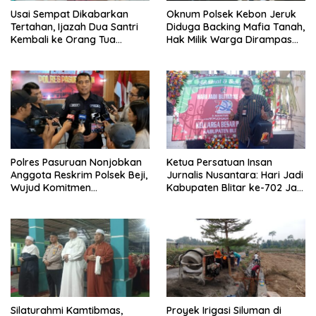
Usai Sempat Dikabarkan
Oknum Polsek Kebon Jeruk
Tertahan, Ijazah Dua Santri
Diduga Backing Mafia Tanah,
Kembali ke Orang Tua
Hak Milik Warga Dirampas
Secara Cuma-cuma
Lewat Paksaan
Polres Pasuruan Nonjobkan
Ketua Persatuan Insan
Anggota Reskrim Polsek Beji,
Jurnalis Nusantara: Hari Jadi
Wujud Komitmen
Kabupaten Blitar ke-702 Jadi
Transparansi Penanganan
Momentum Perkuat Sinergi
Dugaan Penganiayaan
Pembangunan
Silaturahmi Kamtibmas,
Proyek Irigasi Siluman di