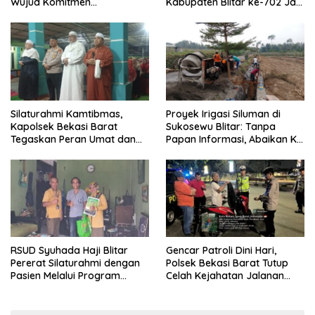
Wujud Komitmen
Kabupaten Blitar ke-702 Jadi
Transparansi Penanganan
Momentum Perkuat Sinergi
Dugaan Penganiayaan
Pembangunan
Silaturahmi Kamtibmas,
Proyek Irigasi Siluman di
Kapolsek Bekasi Barat
Sukosewu Blitar: Tanpa
Tegaskan Peran Umat dan
Papan Informasi, Abaikan K3,
Keluarga Kunci Jaga
dan Terkesan Lempar
Kondusivitas Wilayah
Tanggung Jawab
RSUD Syuhada Haji Blitar
Gencar Patroli Dini Hari,
Pererat Silaturahmi dengan
Polsek Bekasi Barat Tutup
Pasien Melalui Program
Celah Kejahatan Jalanan
Kunjungan Rumah
dan Ancaman Tawuran