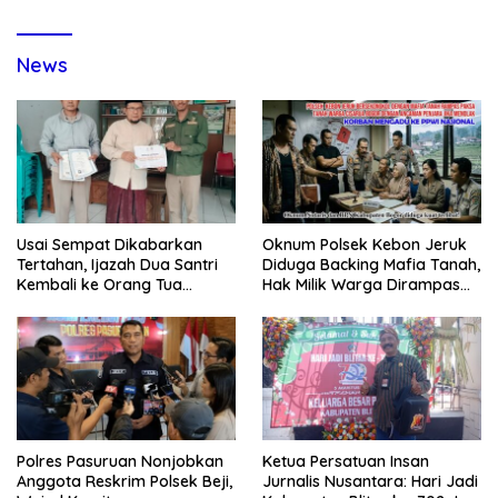
News
Usai Sempat Dikabarkan
Oknum Polsek Kebon Jeruk
Tertahan, Ijazah Dua Santri
Diduga Backing Mafia Tanah,
Kembali ke Orang Tua
Hak Milik Warga Dirampas
Secara Cuma-cuma
Lewat Paksaan
Polres Pasuruan Nonjobkan
Ketua Persatuan Insan
Anggota Reskrim Polsek Beji,
Jurnalis Nusantara: Hari Jadi