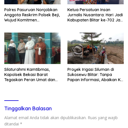
Polres Pasuruan Nonjobkan
Ketua Persatuan Insan
Anggota Reskrim Polsek Beji,
Jurnalis Nusantara: Hari Jadi
Wujud Komitmen
Kabupaten Blitar ke-702 Jadi
Transparansi Penanganan
Momentum Perkuat Sinergi
Dugaan Penganiayaan
Pembangunan
Silaturahmi Kamtibmas,
Proyek Irigasi Siluman di
Kapolsek Bekasi Barat
Sukosewu Blitar: Tanpa
Tegaskan Peran Umat dan
Papan Informasi, Abaikan K3,
Keluarga Kunci Jaga
dan Terkesan Lempar
Kondusivitas Wilayah
Tanggung Jawab
Tinggalkan Balasan
Alamat email Anda tidak akan dipublikasikan.
Ruas yang wajib
ditandai
*