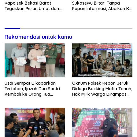
Kapolsek Bekasi Barat
Sukosewu Blitar: Tanpa
Tegaskan Peran Umat dan
Papan Informasi, Abaikan K3,
Keluarga Kunci Jaga
dan Terkesan Lempar
Kondusivitas Wilayah
Tanggung Jawab
Rekomendasi untuk kamu
Usai Sempat Dikabarkan
Oknum Polsek Kebon Jeruk
Tertahan, Ijazah Dua Santri
Diduga Backing Mafia Tanah,
Kembali ke Orang Tua
Hak Milik Warga Dirampas
Secara Cuma-cuma
Lewat Paksaan