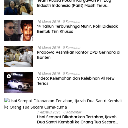
Team Kuasa Hukum Karyawan PT. Zug
Industri Indonesia (Pailit) Masih Terus
Memperjuangkan Hak Karyawan di
Pengadilan Negeri Jakarta Pusat
16 Maret 2019
0 Komentar
14 Tahun Terbunuhnya Munir, Polri Didesak
Bentuk Tim Khusus
16 Maret 2019
0 Komentar
Prabowo Resmikan Kantor DPD Gerindra di
Banten
16 Maret 2019
0 Komentar
Video: Kelemahan dan Kelebihan All New
Terios
7 Agustus 2026
0 Komentar
Usai Sempat Dikabarkan Tertahan, Ijazah
Dua Santri Kembali ke Orang Tua Secara
Cuma-cuma