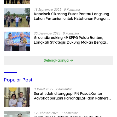
18 September 2025
0 Komentar
Kapolsek Cikarang Pusat Pantau Langsung
Lahan Pertanian untuk Ketahanan Pangan
Nasional
30 Desember 2025
0 Komentar
Groundbreaking 49 SPPG Polda Banten,
Langkah Strategis Dukung Makan Bergizi
Gratis
Selengkapnya
Popular Post
3 Maret 2025
2 Komentar
Surat tidak ditanggapi PN Pusat,Kantor
Advokat Suryani Hariandja,SH dan Patners
Bikin Pengaduan ke Mahkamah Agung RI
12 Februari 2025
1 Komentar