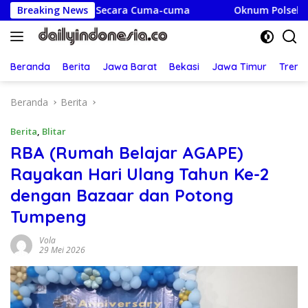
Langsung
g Tua Secara Cuma-cuma
Breaking News
Oknum Polsek Kebon Jeruk Did
ke
konten
Beranda
Berita
Jawa Barat
Bekasi
Jawa Timur
Treng
Beranda
Berita
Berita
,
Blitar
RBA (Rumah Belajar AGAPE)
Rayakan Hari Ulang Tahun Ke-2
dengan Bazaar dan Potong
Tumpeng
Vola
29 Mei 2026