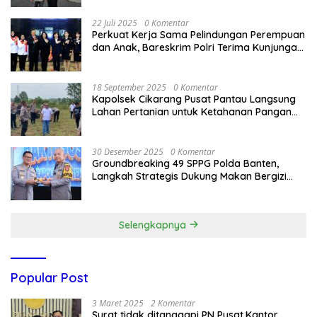
22 Juli 2025
0 Komentar
Perkuat Kerja Sama Pelindungan Perempuan
dan Anak, Bareskrim Polri Terima Kunjungan
Delegasi Kepolisian nasional Korea Selatan
18 September 2025
0 Komentar
Kapolsek Cikarang Pusat Pantau Langsung
Lahan Pertanian untuk Ketahanan Pangan
Nasional
30 Desember 2025
0 Komentar
Groundbreaking 49 SPPG Polda Banten,
Langkah Strategis Dukung Makan Bergizi
Gratis
Selengkapnya
Popular Post
3 Maret 2025
2 Komentar
Surat tidak ditanggapi PN Pusat,Kantor