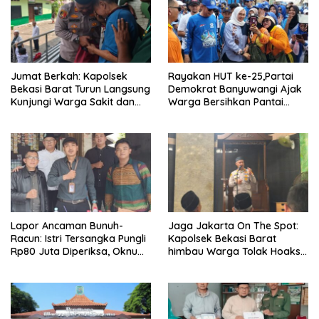
Jumat Berkah: Kapolsek
Rayakan HUT ke-25,Partai
Bekasi Barat Turun Langsung
Demokrat Banyuwangi Ajak
Kunjungi Warga Sakit dan
Warga Bersihkan Pantai
Lansia
Kedunen Desa Bomo
Lapor Ancaman Bunuh-
Jaga Jakarta On The Spot:
Racun: Istri Tersangka Pungli
Kapolsek Bekasi Barat
Rp80 Juta Diperiksa, Oknum
himbau Warga Tolak Hoaks
G Mengaku Utusan Kadis
& Cegah Tawuran Usai
Disdagperin
Sholat Jumat