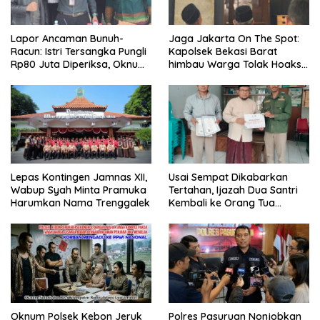
Lapor Ancaman Bunuh-
Jaga Jakarta On The Spot:
Racun: Istri Tersangka Pungli
Kapolsek Bekasi Barat
Rp80 Juta Diperiksa, Oknum
himbau Warga Tolak Hoaks
G Mengaku Utusan Kadis
& Cegah Tawuran Usai
Disdagperin
Sholat Jumat
Lepas Kontingen Jamnas XII,
Usai Sempat Dikabarkan
Wabup Syah Minta Pramuka
Tertahan, Ijazah Dua Santri
Harumkan Nama Trenggalek
Kembali ke Orang Tua
Secara Cuma-cuma
Oknum Polsek Kebon Jeruk
Polres Pasuruan Nonjobkan