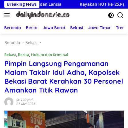
Langsung
Sakit dan Lansia
Breaking News
Rayakan HUT ke-25,Partai Demokrat 
ke
konten
Beranda
Berita
Jawa Barat
Bekasi
Jawa Timur
Treng
Beranda
Bekasi
Bekasi
,
Berita
,
Hukum dan Kriminal
Pimpin Langsung Pengamanan
Malam Takbir Idul Adha, Kapolsek
Bekasi Barat Kerahkan 30 Personel
Amankan Titik Rawan
Sri Haryati
27 Mei 2026