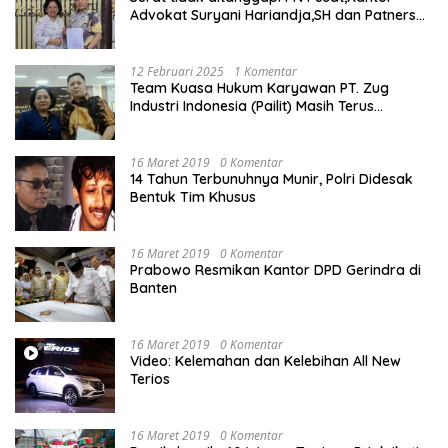
Advokat Suryani Hariandja,SH dan Patners
Bikin Pengaduan ke Mahkamah Agung RI
12 Februari 2025
1 Komentar
Team Kuasa Hukum Karyawan PT. Zug
Industri Indonesia (Pailit) Masih Terus
Memperjuangkan Hak Karyawan di
Pengadilan Negeri Jakarta Pusat
16 Maret 2019
0 Komentar
14 Tahun Terbunuhnya Munir, Polri Didesak
Bentuk Tim Khusus
16 Maret 2019
0 Komentar
Prabowo Resmikan Kantor DPD Gerindra di
Banten
16 Maret 2019
0 Komentar
Video: Kelemahan dan Kelebihan All New
Terios
16 Maret 2019
0 Komentar