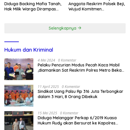
Diduga Backing Mafia Tanah,
Anggota Reskrim Polsek Beji,
Hak Milik Warga Dirampas
Wujud Komitmen
Lewat Paksaan
Transparansi Penanganan
Dugaan Penganiayaan
Selengkapnya
Hukum dan Kriminal
4 Mei 2024
0 Komentar
Pelaku Pencurian Modus Pecah Kaca Mobil
,diamankan Sat Reskrim Polres Metro Bekasi
Kota
11 April 2025
0 Komentar
Sindikat Uang Palsu Rp 316 Juta Terbongkar
dalam 3 Hari, 8 Orang Dibekuk
15 Mei 2025
0 Komentar
Diduga Melanggar Perkap 6/2019 Kuasa
Hukum Rudy akan Bersurat ke Kapolres
Bandung Kota .