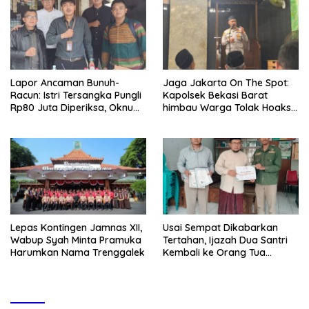
Lapor Ancaman Bunuh-
Jaga Jakarta On The Spot:
Racun: Istri Tersangka Pungli
Kapolsek Bekasi Barat
Rp80 Juta Diperiksa, Oknum
himbau Warga Tolak Hoaks
G Mengaku Utusan Kadis
& Cegah Tawuran Usai
Disdagperin
Sholat Jumat
Lepas Kontingen Jamnas XII,
Usai Sempat Dikabarkan
Wabup Syah Minta Pramuka
Tertahan, Ijazah Dua Santri
Harumkan Nama Trenggalek
Kembali ke Orang Tua
Secara Cuma-cuma