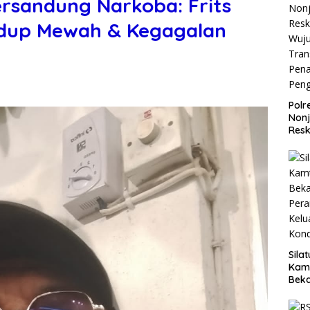
ersandung Narkoba: Frits
Hidup Mewah & Kegagalan
Polr
Non
Resk
Wuj
Tran
Pen
Pen
Sila
Kam
Beka
Teg
dan 