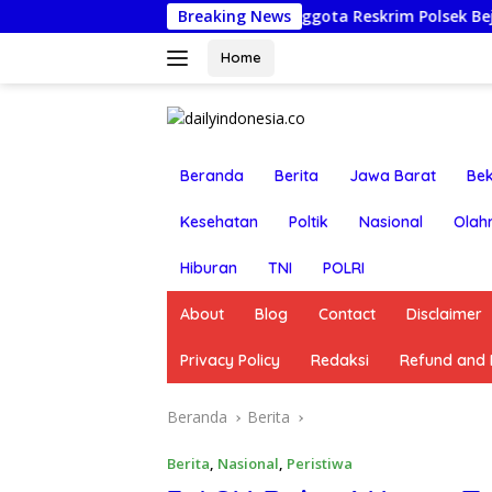
Langsung
an Nonjobkan Anggota Reskrim Polsek Beji, Wujud Komitmen T
Breaking News
ke
konten
Home
Beranda
Berita
Jawa Barat
Bek
Kesehatan
Poltik
Nasional
Olah
Hiburan
TNI
POLRI
About
Blog
Contact
Disclaimer
Privacy Policy
Redaksi
Refund and R
Beranda
Berita
Berita
,
Nasional
,
Peristiwa