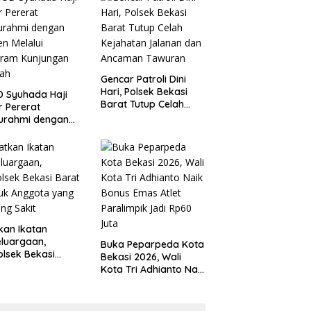
 Kondusivitas
Tanggung Jawab
yah
Gencar Patroli Dini
Hari, Polsek Bekasi
 Syuhada Haji
Barat Tutup Celah
ar Pererat
Kejahatan Jalanan
turahmi dengan
dan Ancaman
en Melalui
Tawuran
gram Kunjungan
ah
kan Ikatan
luargaan,
Buka Peparpeda Kota
lsek Bekasi
Bekasi 2026, Wali
t Jenguk
Kota Tri Adhianto Naik
gota yang Sedang
Bonus Emas Atlet
t
Paralimpik Jadi Rp60
Juta