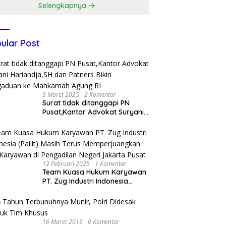
Selengkapnya
ular Post
3 Maret 2025
2 Komentar
Surat tidak ditanggapi PN
Pusat,Kantor Advokat Suryani
Hariandja,SH dan Patners Bikin
Pengaduan ke Mahkamah
Agung RI
12 Februari 2025
1 Komentar
Team Kuasa Hukum Karyawan
PT. Zug Industri Indonesia
(Pailit) Masih Terus
Memperjuangkan Hak
Karyawan di Pengadilan Negeri
Jakarta Pusat
16 Maret 2019
0 Komentar