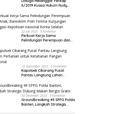
Diduga Melanggar Perkap
6/2019 Kuasa Hukum Rudy
akan Bersurat ke Kapolres
Bandung Kota .
22 Juli 2025
0 Komentar
Perkuat Kerja Sama
Pelindungan Perempuan dan
Anak, Bareskrim Polri Terima
Kunjungan Delegasi Kepolisian
nasional Korea Selatan
18 September 2025
0 Komentar
Kapolsek Cikarang Pusat
Pantau Langsung Lahan
Pertanian untuk Ketahanan
Pangan Nasional
30 Desember 2025
0 Komentar
Groundbreaking 49 SPPG Polda
Banten, Langkah Strategis
Dukung Makan Bergizi Gratis