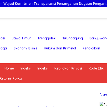
ransparansi Penanganan Dugaan Penganiayaan
Ketua Pe
asi
Jawa Timur
Trenggalek
Tulungagung
Banyuwan
raga
Ekonomi Bisnis
Hukum dan Kriminal
Pendidikan
Home
Indeks
Indeks
Kebijakan Privasi
Kode Etik
eturns Policy
Ne