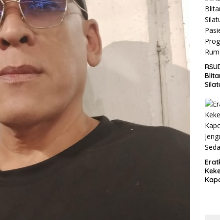
Jaga
Wila
RSUD
Blit
Sila
Pasi
Pro
Rum
Erat
Keke
Kapo
Bara
Ang
Saki