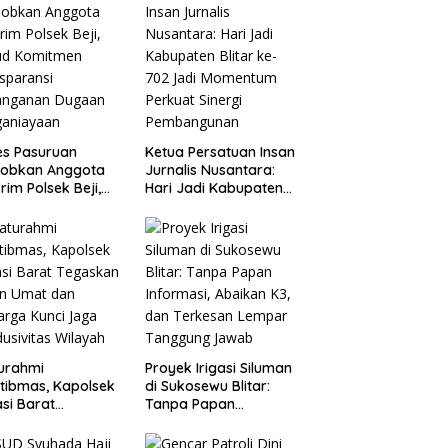
es Pasuruan
Ketua Persatuan Insan
jobkan Anggota
Jurnalis Nusantara:
rim Polsek Beji,
Hari Jadi Kabupaten
ud Komitmen
Blitar ke-702 Jadi
sparansi
Momentum Perkuat
anganan Dugaan
Sinergi Pembangunan
ganiayaan
turahmi
Proyek Irigasi Siluman
tibmas, Kapolsek
di Sukosewu Blitar:
si Barat
Tanpa Papan
askan Peran Umat
Informasi, Abaikan K3,
Keluarga Kunci
dan Terkesan Lempar