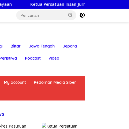
rsatuan Insan Jurnalis Nusantara: Hari Jadi Kabupaten Blitar
gi
Blitar
Jawa Tengah
Jepara
Peristiwa
Podcast
video
My account
Pedoman Media Siber
ws