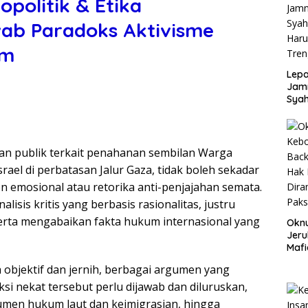
politik & Etika
ab Paradoks Aktivisme
um
Lepa
Jamn
Syah
Har
Tren
tan publik terkait penahanan sembilan Warga
rael di perbatasan Jalur Gaza, tidak boleh sekadar
n emosional atau retorika anti-penjajahan semata.
sis kritis yang berbasis rasionalitas, justru
serta mengabaikan fakta hukum internasional yang
Okn
Jeru
Mafi
War
objektif dan jernih, berbagai argumen yang
Lew
si nekat tersebut perlu dijawab dan diluruskan,
rumen hukum laut dan keimigrasian, hingga