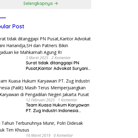
Selengkapnya
ular Post
3 Maret 2025
2 Komentar
Surat tidak ditanggapi PN
Pusat,Kantor Advokat Suryani
Hariandja,SH dan Patners Bikin
Pengaduan ke Mahkamah
Agung RI
12 Februari 2025
1 Komentar
Team Kuasa Hukum Karyawan
PT. Zug Industri Indonesia
(Pailit) Masih Terus
Memperjuangkan Hak
Karyawan di Pengadilan Negeri
Jakarta Pusat
16 Maret 2019
0 Komentar