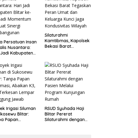
Penganiayaan
Silaturahmi
Kamtibmas, Kapolsek
a Persatuan Insan
Bekasi Barat
alis Nusantara:
Tegaskan Peran Umat
 Jadi Kabupaten
dan Keluarga Kunci
ar ke-702 Jadi
Jaga Kondusivitas
entum Perkuat
Wilayah
ergi Pembangunan
ek Irigasi Siluman
RSUD Syuhada Haji
ukosewu Blitar:
Blitar Pererat
pa Papan
Silaturahmi dengan
rmasi, Abaikan K3,
Pasien Melalui
 Terkesan Lempar
Program Kunjungan
ggung Jawab
Rumah