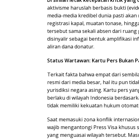
Di sinilah letak ketepatan kritik yang
aktivisme haruslah berbasis bukti (evid
media-media kredibel dunia pasti akan
registrasi kapal, muatan tonase, hingga
tersebut sama sekali absen dari ruang 
disinyalir sebagai bentuk amplifikasi 
aliran dana donatur.
Status Wartawan: Kartu Pers Bukan 
Terkait fakta bahwa empat dari sembi
resmi dari media besar, hal itu pun t
yurisdiksi negara asing. Kartu pers ya
berlaku di wilayah Indonesia berdas
tidak memiliki kekuatan hukum otomatis
Saat memasuki zona konflik internasion
wajib mengantongi Press Visa khusus ser
yang menguasai wilayah tersebut. Ma