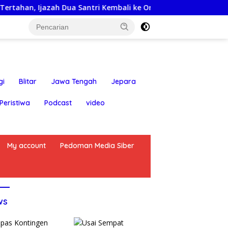
 Dua Santri Kembali ke Orang Tua Secara Cuma-cuma
O
gi
Blitar
Jawa Tengah
Jepara
Peristiwa
Podcast
video
My account
Pedoman Media Siber
ws