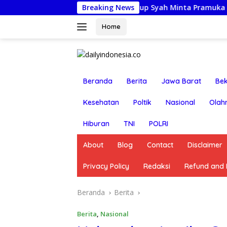
Langsung
ingen Jamnas XII, Wabup Syah Minta Pramuka Harumkan Nama
Breaking News
ke
konten
Home
Beranda
Berita
Jawa Barat
Bek
Kesehatan
Poltik
Nasional
Olah
Hiburan
TNI
POLRI
About
Blog
Contact
Disclaimer
Privacy Policy
Redaksi
Refund and R
Beranda
Berita
Berita
,
Nasional