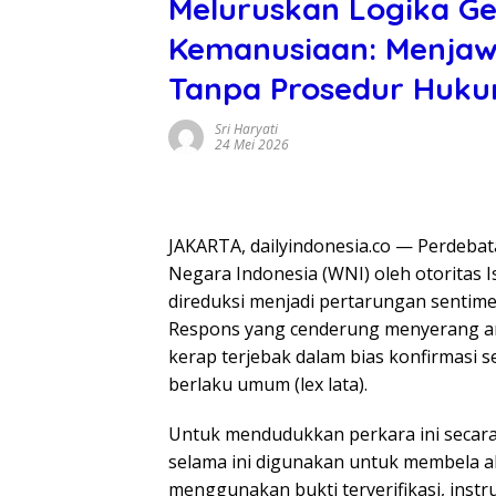
Meluruskan Logika Geo
Kemanusiaan: Menjaw
Tanpa Prosedur Huk
Sri Haryati
24 Mei 2026
JAKARTA, dailyindonesia.co — Perdeba
Negara Indonesia (WNI) oleh otoritas Is
direduksi menjadi pertarungan sentime
Respons yang cenderung menyerang anali
kerap terjebak dalam bias konfirmasi 
berlaku umum (lex lata).
Untuk mendudukkan perkara ini secara 
selama ini digunakan untuk membela ak
menggunakan bukti terverifikasi, inst