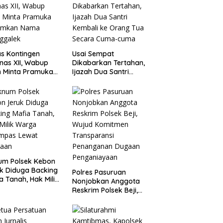
s Kontingen
Usai Sempat
as XII, Wabup
Dikabarkan Tertahan,
 Minta Pramuka
Ijazah Dua Santri
umkan Nama
Kembali ke Orang Tua
ggalek
Secara Cuma-cuma
um Polsek Kebon
k Diduga Backing
Polres Pasuruan
a Tanah, Hak Milik
Nonjobkan Anggota
ga Dirampas
Reskrim Polsek Beji,
at Paksaan
Wujud Komitmen
Transparansi
Penanganan Dugaan