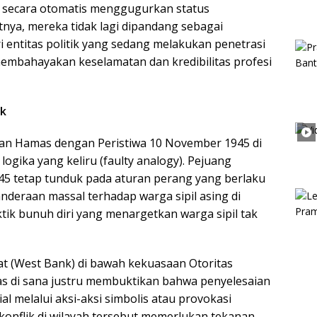
stru secara otomatis menggugurkan status
tnya, mereka tidak lagi dipandang sebagai
i entitas politik yang sedang melakukan penetrasi
 membahayakan keselamatan dan kredibilitas profesi
ik
n Hamas dengan Peristiwa 10 November 1945 di
logika yang keliru (faulty analogy). Pejuang
5 tetap tunduk pada aturan perang yang berlaku
nderaan massal terhadap warga sipil asing di
ik bunuh diri yang menargetkan warga sipil tak
rat (West Bank) di bawah kekuasaan Otoritas
itas di sana justru membuktikan bahwa penyelesaian
ial melalui aksi-aksi simbolis atau provokasi
konflik di wilayah tersebut memerlukan tekanan