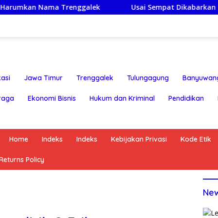
 Trenggalek
Usai Sempat Dikabarkan Tertahan, Ijazah
asi
Jawa Timur
Trenggalek
Tulungagung
Banyuwan
raga
Ekonomi Bisnis
Hukum dan Kriminal
Pendidikan
Home
Indeks
Indeks
Kebijakan Privasi
Kode Etik
eturns Policy
Ne