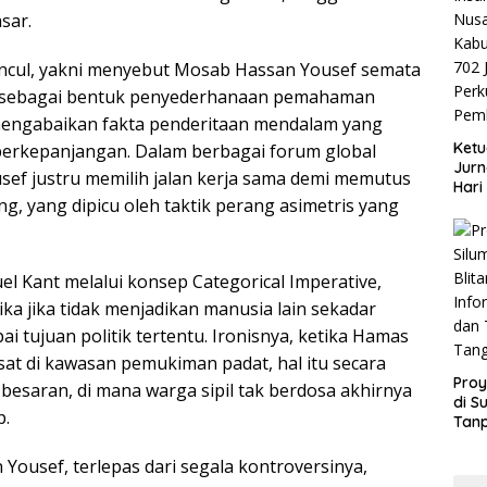
sar.
muncul, yakni menyebut Mosab Hassan Yousef semata
ai sebagai bentuk penyederhanaan pemahaman
 mengabaikan fakta penderitaan mendalam yang
Ketu
k berkepanjangan. Dalam berbagai forum global
Jurn
ef justru memilih jalan kerja sama demi memutus
Hari
g, yang dipicu oleh taktik perang asimetris yang
Blit
Mom
Sin
el Kant melalui konsep Categorical Imperative,
ika jika tidak menjadikan manusia lain sekadar
i tujuan politik tertentu. Ironisnya, ketika Hamas
at di kawasan pemukiman padat, hal itu secara
Proy
besaran, di mana warga sipil tak berdosa akhirnya
di S
p.
Tan
Info
dan
ousef, terlepas dari segala kontroversinya,
Tan