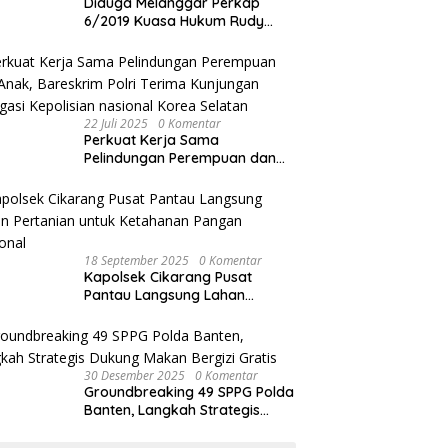
Diduga Melanggar Perkap
6/2019 Kuasa Hukum Rudy
akan Bersurat ke Kapolres
Bandung Kota .
22 Juli 2025
0 Komentar
Perkuat Kerja Sama
Pelindungan Perempuan dan
Anak, Bareskrim Polri Terima
Kunjungan Delegasi Kepolisian
nasional Korea Selatan
18 September 2025
0 Komentar
Kapolsek Cikarang Pusat
Pantau Langsung Lahan
Pertanian untuk Ketahanan
Pangan Nasional
30 Desember 2025
0 Komentar
Groundbreaking 49 SPPG Polda
Banten, Langkah Strategis
Dukung Makan Bergizi Gratis