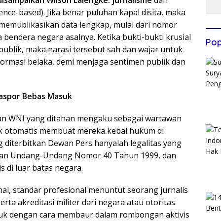
 disampaikan Wilson Lalengke: jurnalisme
dan
ence-based). Jika benar puluhan kapal disita, maka
 memublikasikan data lengkap, mulai dari nomor
 bendera negara asalnya. Ketika bukti-bukti krusial
Pop
publik, maka narasi tersebut sah dan wajar untuk
informasi belaka, demi menjaga sentimen publik dan
Paspor Bebas Masuk
lan WNI yang ditahan mengaku sebagai wartawan
idak otomatis membuat mereka kebal hukum di
ng diterbitkan Dewan Pers hanyalah legalitas yang
arkan Undang-Undang Nomor 40 Tahun 1999, dan
 di luar batas negara.
al, standar profesional menuntut seorang jurnalis
ta akreditasi militer dari negara atau otoritas
suk dengan cara membaur dalam rombongan aktivis