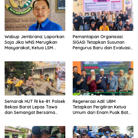
Wabup Jembrana: Laporkan
Pemantapan Organisasi:
Saja Jika WNS Merugikan
SIGASI Tetapkan Susunan
Masyarakat, Ketua LSM
Pengurus Baru dan Evaluasi
Formasi Meminta Bupati
Komitmen Anggota
Tindak Tegas Oknum
Anggota Kelompok Ahli
Pemkab
Semarak HUT RI ke-81: Polsek
Regenerasi Adil: UBM
Bekasi Barat Lepas Tawa
Tetapkan Pergiliran Ketua
dan Semangat Bersama
Umum dari Enam Puak Batak
Warga Kranji
Muslim