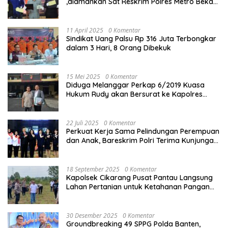
,diamankan Sat Reskrim Polres Metro Bekasi
Kota
11 April 2025
0 Komentar
Sindikat Uang Palsu Rp 316 Juta Terbongkar
dalam 3 Hari, 8 Orang Dibekuk
15 Mei 2025
0 Komentar
Diduga Melanggar Perkap 6/2019 Kuasa
Hukum Rudy akan Bersurat ke Kapolres
Bandung Kota .
22 Juli 2025
0 Komentar
Perkuat Kerja Sama Pelindungan Perempuan
dan Anak, Bareskrim Polri Terima Kunjungan
Delegasi Kepolisian nasional Korea Selatan
18 September 2025
0 Komentar
Kapolsek Cikarang Pusat Pantau Langsung
Lahan Pertanian untuk Ketahanan Pangan
Nasional
30 Desember 2025
0 Komentar
Groundbreaking 49 SPPG Polda Banten,