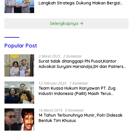
Langkah Strategis Dukung Makan Bergizi
Gratis
Selengkapnya
Popular Post
3 Maret 2025
2 Komentar
Surat tidak ditanggapi PN Pusat,Kantor
Advokat Suryani Hariandja,SH dan Patners
Bikin Pengaduan ke Mahkamah Agung RI
12 Februari 2025
1 Komentar
Team Kuasa Hukum Karyawan PT. Zug
Industri Indonesia (Pailit) Masih Terus
Memperjuangkan Hak Karyawan di
Pengadilan Negeri Jakarta Pusat
16 Maret 2019
0 Komentar
14 Tahun Terbunuhnya Munir, Polri Didesak
Bentuk Tim Khusus