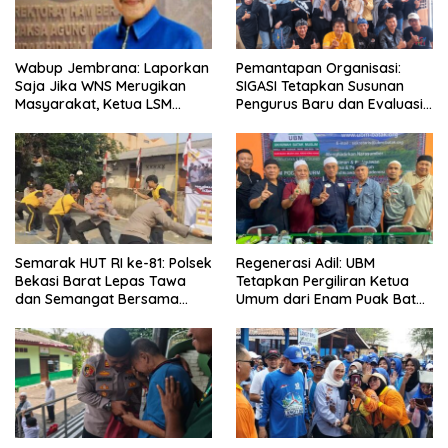
Wabup Jembrana: Laporkan
Pemantapan Organisasi:
Saja Jika WNS Merugikan
SIGASI Tetapkan Susunan
Masyarakat, Ketua LSM
Pengurus Baru dan Evaluasi
Formasi Meminta Bupati
Komitmen Anggota
Tindak Tegas Oknum
Anggota Kelompok Ahli
Pemkab
Semarak HUT RI ke-81: Polsek
Regenerasi Adil: UBM
Bekasi Barat Lepas Tawa
Tetapkan Pergiliran Ketua
dan Semangat Bersama
Umum dari Enam Puak Batak
Warga Kranji
Muslim