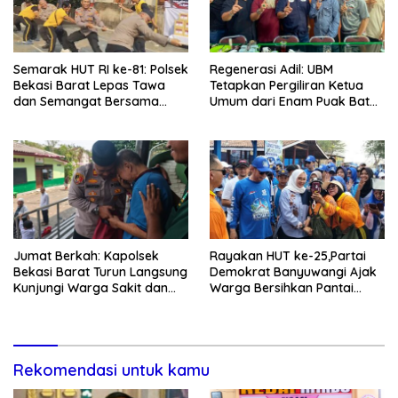
Semarak HUT RI ke-81: Polsek
Regenerasi Adil: UBM
Bekasi Barat Lepas Tawa
Tetapkan Pergiliran Ketua
dan Semangat Bersama
Umum dari Enam Puak Batak
Warga Kranji
Muslim
Jumat Berkah: Kapolsek
Rayakan HUT ke-25,Partai
Bekasi Barat Turun Langsung
Demokrat Banyuwangi Ajak
Kunjungi Warga Sakit dan
Warga Bersihkan Pantai
Lansia
Kedunen Desa Bomo
Rekomendasi untuk kamu