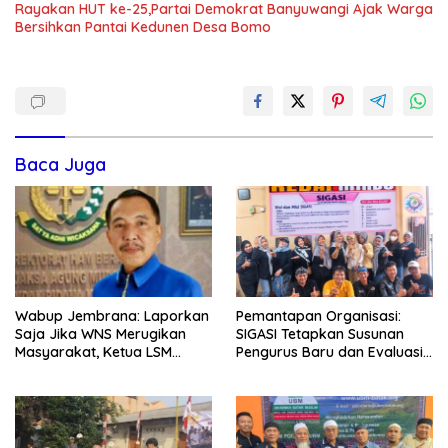
Rayakan HUT ke-25,Partai Demokrat Banyuwangi Ajak Warga
Bersihkan Pantai Kedunen Desa Bomo
Baca Juga
Wabup Jembrana: Laporkan
Pemantapan Organisasi:
Saja Jika WNS Merugikan
SIGASI Tetapkan Susunan
Masyarakat, Ketua LSM
Pengurus Baru dan Evaluasi
Formasi Meminta Bupati
Komitmen Anggota
Tindak Tegas Oknum
Anggota Kelompok Ahli
Pemkab