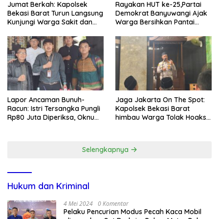
Jumat Berkah: Kapolsek
Rayakan HUT ke-25,Partai
Bekasi Barat Turun Langsung
Demokrat Banyuwangi Ajak
Kunjungi Warga Sakit dan
Warga Bersihkan Pantai
Lansia
Kedunen Desa Bomo
Lapor Ancaman Bunuh-
Jaga Jakarta On The Spot:
Racun: Istri Tersangka Pungli
Kapolsek Bekasi Barat
Rp80 Juta Diperiksa, Oknum
himbau Warga Tolak Hoaks
G Mengaku Utusan Kadis
& Cegah Tawuran Usai
Disdagperin
Sholat Jumat
Selengkapnya
Hukum dan Kriminal
4 Mei 2024
0 Komentar
Pelaku Pencurian Modus Pecah Kaca Mobil