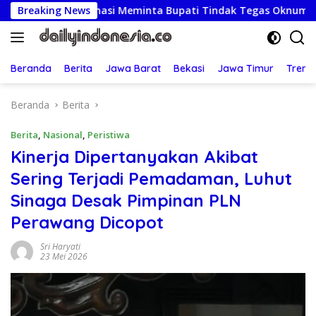
Langsung
 Formasi Meminta Bupati Tindak Tegas Oknum Anggota Kelomp
Breaking News
ke
konten
Beranda
Berita
Jawa Barat
Bekasi
Jawa Timur
Treng
Beranda
Berita
Berita
,
Nasional
,
Peristiwa
Kinerja Dipertanyakan Akibat
Sering Terjadi Pemadaman, Luhut
Sinaga Desak Pimpinan PLN
Perawang Dicopot
Sri Haryati
23 Mei 2026