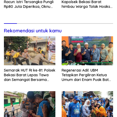
Racun: Istri Tersangka Pungli
Kapolsek Bekasi Barat
Rp80 Juta Diperiksa, Oknum
himbau Warga Tolak Hoaks
G Mengaku Utusan Kadis
& Cegah Tawuran Usai
Disdagperin
Sholat Jumat
Rekomendasi untuk kamu
Semarak HUT RI ke-81: Polsek
Regenerasi Adil: UBM
Bekasi Barat Lepas Tawa
Tetapkan Pergiliran Ketua
dan Semangat Bersama
Umum dari Enam Puak Batak
Warga Kranji
Muslim