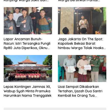
Lansia
Kedunen Desa Bomo
Lapor Ancaman Bunuh-
Jaga Jakarta On The Spot:
Racun: Istri Tersangka Pungli
Kapolsek Bekasi Barat
Rp80 Juta Diperiksa, Oknum
himbau Warga Tolak Hoaks
G Mengaku Utusan Kadis
& Cegah Tawuran Usai
Disdagperin
Sholat Jumat
Lepas Kontingen Jamnas XII,
Usai Sempat Dikabarkan
Wabup Syah Minta Pramuka
Tertahan, Ijazah Dua Santri
Harumkan Nama Trenggalek
Kembali ke Orang Tua
Secara Cuma-cuma