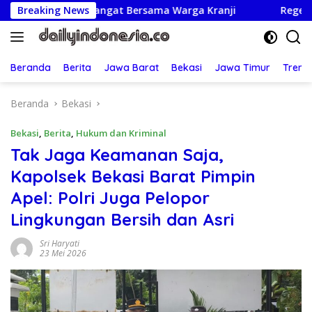
Langsung
an Semangat Bersama Warga Kranji
Breaking News
Regenerasi Adil: UB
ke
konten
Beranda
Berita
Jawa Barat
Bekasi
Jawa Timur
Treng
Beranda
Bekasi
Bekasi
,
Berita
,
Hukum dan Kriminal
Tak Jaga Keamanan Saja,
Kapolsek Bekasi Barat Pimpin
Apel: Polri Juga Pelopor
Lingkungan Bersih dan Asri
Sri Haryati
23 Mei 2026