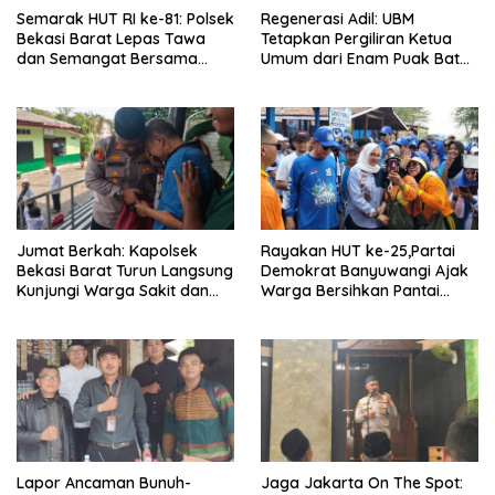
Semarak HUT RI ke-81: Polsek
Regenerasi Adil: UBM
Bekasi Barat Lepas Tawa
Tetapkan Pergiliran Ketua
dan Semangat Bersama
Umum dari Enam Puak Batak
Warga Kranji
Muslim
Jumat Berkah: Kapolsek
Rayakan HUT ke-25,Partai
Bekasi Barat Turun Langsung
Demokrat Banyuwangi Ajak
Kunjungi Warga Sakit dan
Warga Bersihkan Pantai
Lansia
Kedunen Desa Bomo
Lapor Ancaman Bunuh-
Jaga Jakarta On The Spot: