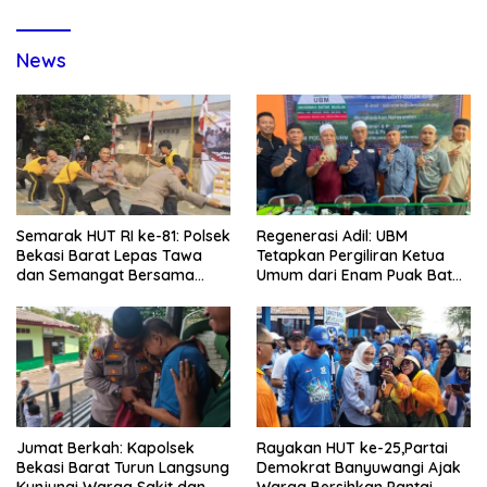
News
Semarak HUT RI ke-81: Polsek
Regenerasi Adil: UBM
Bekasi Barat Lepas Tawa
Tetapkan Pergiliran Ketua
dan Semangat Bersama
Umum dari Enam Puak Batak
Warga Kranji
Muslim
Jumat Berkah: Kapolsek
Rayakan HUT ke-25,Partai
Bekasi Barat Turun Langsung
Demokrat Banyuwangi Ajak
Kunjungi Warga Sakit dan
Warga Bersihkan Pantai