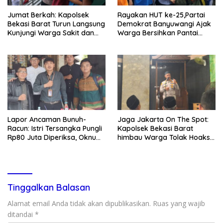
Jumat Berkah: Kapolsek
Rayakan HUT ke-25,Partai
Bekasi Barat Turun Langsung
Demokrat Banyuwangi Ajak
Kunjungi Warga Sakit dan
Warga Bersihkan Pantai
Lansia
Kedunen Desa Bomo
Lapor Ancaman Bunuh-
Jaga Jakarta On The Spot:
Racun: Istri Tersangka Pungli
Kapolsek Bekasi Barat
Rp80 Juta Diperiksa, Oknum
himbau Warga Tolak Hoaks
G Mengaku Utusan Kadis
& Cegah Tawuran Usai
Disdagperin
Sholat Jumat
Tinggalkan Balasan
Alamat email Anda tidak akan dipublikasikan.
Ruas yang wajib
ditandai
*