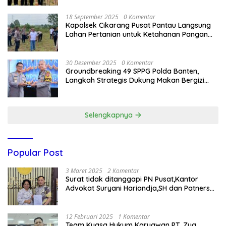
18 September 2025
0 Komentar
Kapolsek Cikarang Pusat Pantau Langsung
Lahan Pertanian untuk Ketahanan Pangan
Nasional
30 Desember 2025
0 Komentar
Groundbreaking 49 SPPG Polda Banten,
Langkah Strategis Dukung Makan Bergizi
Gratis
Selengkapnya
Popular Post
3 Maret 2025
2 Komentar
Surat tidak ditanggapi PN Pusat,Kantor
Advokat Suryani Hariandja,SH dan Patners
Bikin Pengaduan ke Mahkamah Agung RI
12 Februari 2025
1 Komentar
Team Kuasa Hukum Karyawan PT. Zug