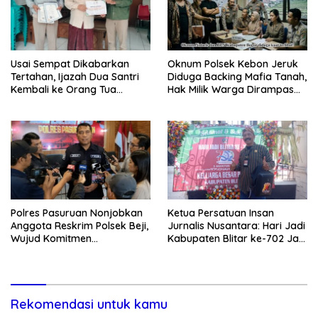
Usai Sempat Dikabarkan
Oknum Polsek Kebon Jeruk
Tertahan, Ijazah Dua Santri
Diduga Backing Mafia Tanah,
Kembali ke Orang Tua
Hak Milik Warga Dirampas
Secara Cuma-cuma
Lewat Paksaan
Polres Pasuruan Nonjobkan
Ketua Persatuan Insan
Anggota Reskrim Polsek Beji,
Jurnalis Nusantara: Hari Jadi
Wujud Komitmen
Kabupaten Blitar ke-702 Jadi
Transparansi Penanganan
Momentum Perkuat Sinergi
Dugaan Penganiayaan
Pembangunan
Rekomendasi untuk kamu