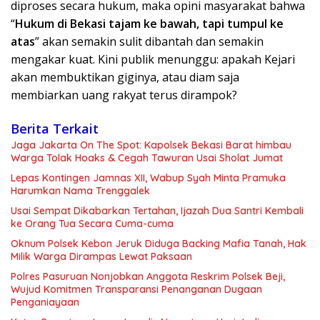
diproses secara hukum, maka opini masyarakat bahwa
“
Hukum di Bekasi tajam ke bawah,
tapi tumpul ke
atas
” akan semakin sulit dibantah dan semakin
mengakar kuat. Kini publik menunggu: apakah Kejari
akan membuktikan giginya, atau diam saja
membiarkan uang rakyat terus dirampok?
Berita Terkait
Jaga Jakarta On The Spot: Kapolsek Bekasi Barat himbau
Warga Tolak Hoaks & Cegah Tawuran Usai Sholat Jumat
Lepas Kontingen Jamnas XII, Wabup Syah Minta Pramuka
Harumkan Nama Trenggalek
Usai Sempat Dikabarkan Tertahan, Ijazah Dua Santri Kembali
ke Orang Tua Secara Cuma-cuma
Oknum Polsek Kebon Jeruk Diduga Backing Mafia Tanah, Hak
Milik Warga Dirampas Lewat Paksaan
Polres Pasuruan Nonjobkan Anggota Reskrim Polsek Beji,
Wujud Komitmen Transparansi Penanganan Dugaan
Penganiayaan