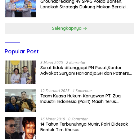
Groundbreaking 49 SPPG Polda Banten,
Langkah Strategis Dukung Makan Bergizi
Gratis
Selengkapnya
Popular Post
3 Maret 2025
2 Komentar
Surat tidak ditanggapi PN Pusat,Kantor
Advokat Suryani Hariandja,SH dan Patners
Bikin Pengaduan ke Mahkamah Agung RI
12 Februari 2025
1 Komentar
Team Kuasa Hukum Karyawan PT. Zug
Industri Indonesia (Pailit) Masih Terus
Memperjuangkan Hak Karyawan di
Pengadilan Negeri Jakarta Pusat
16 Maret 2019
0 Komentar
14 Tahun Terbunuhnya Munir, Polri Didesak
Bentuk Tim Khusus