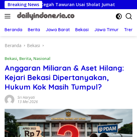
Langsung
 & Cegah Tawuran Usai Sholat Jumat
Breaking News
Lepas Kontingen 
ke
konten
Beranda
Berita
Jawa Barat
Bekasi
Jawa Timur
Treng
Beranda
Bekasi
Bekasi
,
Berita
,
Nasional
Anggaran Miliaran & Aset Hilang:
Kejari Bekasi Dipertanyakan,
Hukum Kok Masih Tumpul?
Sri Haryati
13 Mei 2026