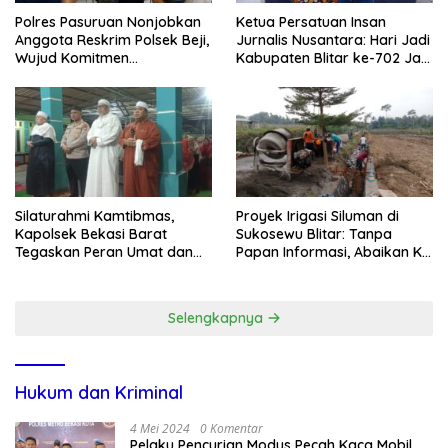
Polres Pasuruan Nonjobkan
Ketua Persatuan Insan
Anggota Reskrim Polsek Beji,
Jurnalis Nusantara: Hari Jadi
Wujud Komitmen
Kabupaten Blitar ke-702 Jadi
Transparansi Penanganan
Momentum Perkuat Sinergi
Dugaan Penganiayaan
Pembangunan
Silaturahmi Kamtibmas,
Proyek Irigasi Siluman di
Kapolsek Bekasi Barat
Sukosewu Blitar: Tanpa
Tegaskan Peran Umat dan
Papan Informasi, Abaikan K3,
Keluarga Kunci Jaga
dan Terkesan Lempar
Kondusivitas Wilayah
Tanggung Jawab
Selengkapnya
Hukum dan Kriminal
4 Mei 2024
0 Komentar
Pelaku Pencurian Modus Pecah Kaca Mobil