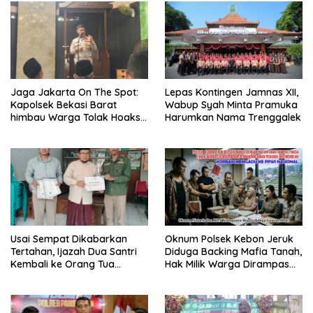
Jaga Jakarta On The Spot:
Lepas Kontingen Jamnas XII,
Kapolsek Bekasi Barat
Wabup Syah Minta Pramuka
himbau Warga Tolak Hoaks
Harumkan Nama Trenggalek
& Cegah Tawuran Usai
Sholat Jumat
Usai Sempat Dikabarkan
Oknum Polsek Kebon Jeruk
Tertahan, Ijazah Dua Santri
Diduga Backing Mafia Tanah,
Kembali ke Orang Tua
Hak Milik Warga Dirampas
Secara Cuma-cuma
Lewat Paksaan