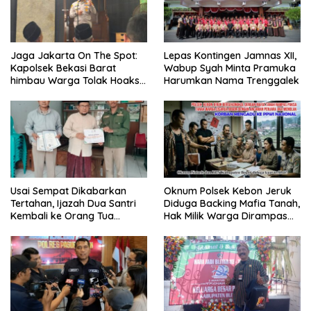
Jaga Jakarta On The Spot:
Lepas Kontingen Jamnas XII,
Kapolsek Bekasi Barat
Wabup Syah Minta Pramuka
himbau Warga Tolak Hoaks
Harumkan Nama Trenggalek
& Cegah Tawuran Usai
Sholat Jumat
Usai Sempat Dikabarkan
Oknum Polsek Kebon Jeruk
Tertahan, Ijazah Dua Santri
Diduga Backing Mafia Tanah,
Kembali ke Orang Tua
Hak Milik Warga Dirampas
Secara Cuma-cuma
Lewat Paksaan