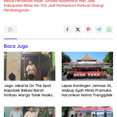
Ketua Persatuan Insan Jurnalis Nusantara: Hari Jadi
Kabupaten Blitar ke-702 Jadi Momentum Perkuat Sinergi
Pembangunan
Baca Juga
Jaga Jakarta On The Spot:
Lepas Kontingen Jamnas XII,
Kapolsek Bekasi Barat
Wabup Syah Minta Pramuka
himbau Warga Tolak Hoaks
Harumkan Nama Trenggalek
& Cegah Tawuran Usai
Sholat Jumat