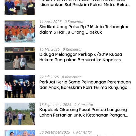
,diamankan Sat Reskrim Polres Metro Bekasi
Kota
11 April 2025
0 Komentar
Sindikat Uang Palsu Rp 316 Juta Terbongkar
dalam 3 Hari, 8 Orang Dibekuk
15 Mei 2025
0 Komentar
Diduga Melanggar Perkap 6/2019 Kuasa
Hukum Rudy akan Bersurat ke Kapolres
Bandung Kota .
22 Juli 2025
0 Komentar
Perkuat Kerja Sama Pelindungan Perempuan
dan Anak, Bareskrim Polri Terima Kunjungan
Delegasi Kepolisian nasional Korea Selatan
18 September 2025
0 Komentar
Kapolsek Cikarang Pusat Pantau Langsung
Lahan Pertanian untuk Ketahanan Pangan
Nasional
30 Desember 2025
0 Komentar