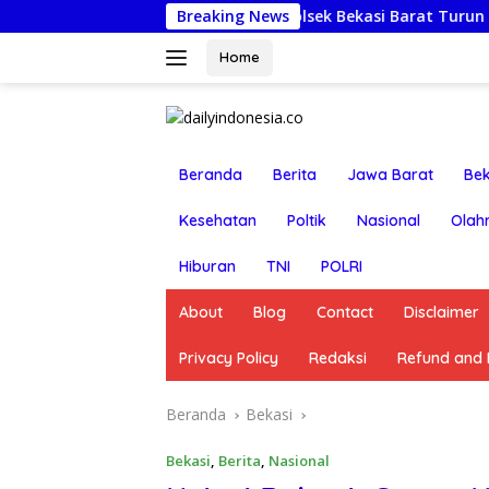
Langsung
Jumat Berkah: Kapolsek Bekasi Barat Turun Langsung Kunjun
Breaking News
ke
konten
Home
Beranda
Berita
Jawa Barat
Bek
Kesehatan
Poltik
Nasional
Olah
Hiburan
TNI
POLRI
About
Blog
Contact
Disclaimer
Privacy Policy
Redaksi
Refund and R
Beranda
Bekasi
Bekasi
,
Berita
,
Nasional