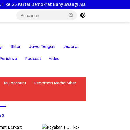
Demokrat Banyuwangi Ajak Warga Bersihkan Pantai Kedunen De
gi
Blitar
Jawa Tengah
Jepara
Peristiwa
Podcast
video
My account
Pedoman Media Siber
ws