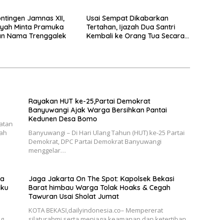
Disdagperin
ntingen Jamnas XII,
Usai Sempat Dikabarkan
yah Minta Pramuka
Tertahan, Ijazah Dua Santri
n Nama Trenggalek
Kembali ke Orang Tua Secara
Cuma-cuma
Rayakan HUT ke-25,Partai Demokrat
Banyuwangi Ajak Warga Bersihkan Pantai
Kedunen Desa Bomo
katan
gah
Banyuwangi – Di Hari Ulang Tahun (HUT) ke-25 Partai
Demokrat, DPC Partai Demokrat Banyuwangi
menggelar…
ka
Jaga Jakarta On The Spot: Kapolsek Bekasi
aku
Barat himbau Warga Tolak Hoaks & Cegah
Tawuran Usai Sholat Jumat
KOTA BEKASI,dailyindonesia.co– Mempererat
ng
silaturahmi serta menjaga keamanan dan ketertiban