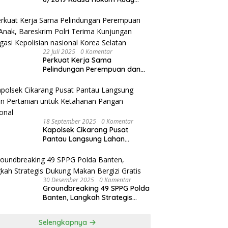
akan Bersurat ke Kapolres
Bandung Kota .
22 Juli 2025
0 Komentar
Perkuat Kerja Sama
Pelindungan Perempuan dan
Anak, Bareskrim Polri Terima
Kunjungan Delegasi Kepolisian
nasional Korea Selatan
18 September 2025
0 Komentar
Kapolsek Cikarang Pusat
Pantau Langsung Lahan
Pertanian untuk Ketahanan
Pangan Nasional
30 Desember 2025
0 Komentar
Groundbreaking 49 SPPG Polda
Banten, Langkah Strategis
Dukung Makan Bergizi Gratis
Selengkapnya