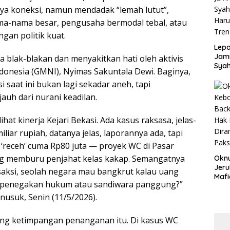
Disd
nya koneksi, namun mendadak “lemah lutut”,
ma-nama besar, pengusaha bermodal tebal, atau
gan politik kuat.
Lepa
Jamn
a blak-blakan dan menyakitkan hati oleh aktivis
Syah
donesia (GMNI), Nyimas Sakuntala Dewi. Baginya,
Har
 saat ini bukan lagi sekadar aneh, tapi
Tren
auh dari nurani keadilan.
at kinerja Kejari Bekasi. Ada kasus raksasa, jelas-
iar rupiah, datanya jelas, laporannya ada, tapi
s ‘receh’ cuma Rp80 juta — proyek WC di Pasar
g memburu penjahat kelas kakap. Semangatnya
Okn
Jeru
saksi, seolah negara mau bangkrut kalau uang
Mafi
ya penegakan hukum atau sandiwara panggung?”
War
Lew
usuk, Senin (11/5/2026).
ng ketimpangan penanganan itu. Di kasus WC