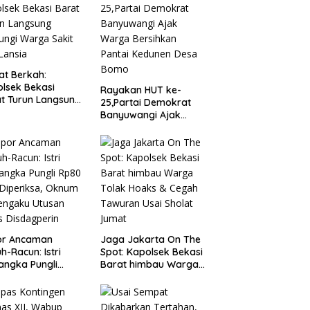
t Berkah:
lsek Bekasi
Rayakan HUT ke-
t Turun Langsung
25,Partai Demokrat
ungi Warga Sakit
Banyuwangi Ajak
Lansia
Warga Bersihkan
Pantai Kedunen Desa
Bomo
or Ancaman
Jaga Jakarta On The
h-Racun: Istri
Spot: Kapolsek Bekasi
angka Pungli
Barat himbau Warga
 Juta Diperiksa,
Tolak Hoaks & Cegah
um G Mengaku
Tawuran Usai Sholat
an Kadis
Jumat