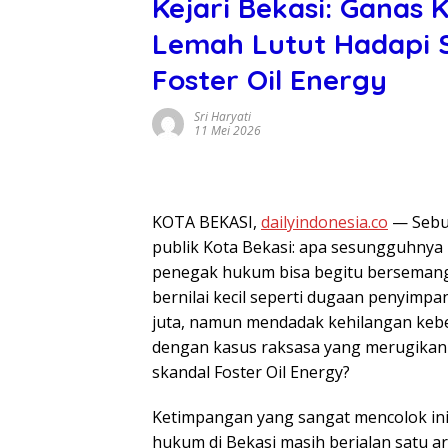
Kejari Bekasi: Ganas 
Lemah Lutut Hadapi S
Foster Oil Energy
Sri Haryati
11 Mei 2026
KOTA BEKASI,
dailyindonesia.co
— Sebua
publik Kota Bekasi: apa sesungguhnya
penegak hukum bisa begitu bersemanga
bernilai kecil seperti dugaan penyimp
juta, namun mendadak kehilangan kebe
dengan kasus raksasa yang merugikan u
skandal Foster Oil Energy?
Ketimpangan yang sangat mencolok ini
hukum di Bekasi masih berjalan satu a