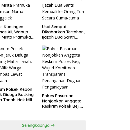
agperin
s Kontingen
Usai Sempat
as XII, Wabup
Dikabarkan Tertahan,
 Minta Pramuka
Ijazah Dua Santri
umkan Nama
Kembali ke Orang Tua
ggalek
Secara Cuma-cuma
um Polsek Kebon
k Diduga Backing
Polres Pasuruan
a Tanah, Hak Milik
Nonjobkan Anggota
ga Dirampas
Reskrim Polsek Beji,
at Paksaan
Wujud Komitmen
Transparansi
Penanganan Dugaan
Selengkapnya
Penganiayaan