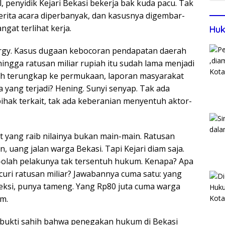
l, penyidik Kejari Bekasi bekerja bak kuda pacu. Tak
berita acara diperbanyak, dan kasusnya digembar-
gat terlihat kerja.
Huk
nergy. Kasus dugaan kebocoran pendapatan daerah
ingga ratusan miliar rupiah itu sudah lama menjadi
h terungkap ke permukaan, laporan masyarakat
yang terjadi? Hening. Sunyi senyap. Tak ada
hak terkait, tak ada keberanian menyentuh aktor-
at yang raib nilainya bukan main-main. Ratusan
n, uang jalan warga Bekasi. Tapi Kejari diam saja.
ah-olah pelakunya tak tersentuh hukum. Kenapa? Apa
uri ratusan miliar? Jawabannya cuma satu: yang
eksi, punya tameng. Yang Rp80 juta cuma warga
am.
h bukti sahih bahwa penegakan hukum di Bekasi