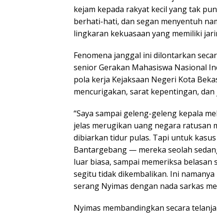
kejam kepada rakyat kecil yang tak pu
berhati-hati, dan segan menyentuh na
lingkaran kekuasaan yang memiliki jarin
Fenomena janggal ini dilontarkan secar
senior Gerakan Mahasiswa Nasional In
pola kerja Kejaksaan Negeri Kota Bekasi
mencurigakan, sarat kepentingan, dan j
“Saya sampai geleng-geleng kepala melih
jelas merugikan uang negara ratusan mil
dibiarkan tidur pulas. Tapi untuk kasu
Bantargebang — mereka seolah sedan
luar biasa, sampai memeriksa belasan 
segitu tidak dikembalikan. Ini naman
serang Nyimas dengan nada sarkas men
Nyimas membandingkan secara telanja