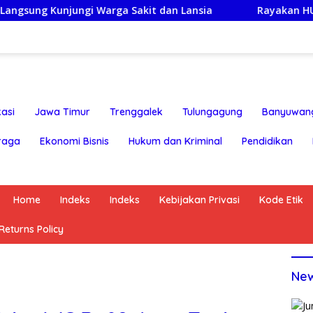
gi Warga Sakit dan Lansia
Rayakan HUT ke-25,Partai 
asi
Jawa Timur
Trenggalek
Tulungagung
Banyuwan
raga
Ekonomi Bisnis
Hukum dan Kriminal
Pendidikan
Home
Indeks
Indeks
Kebijakan Privasi
Kode Etik
eturns Policy
Ne