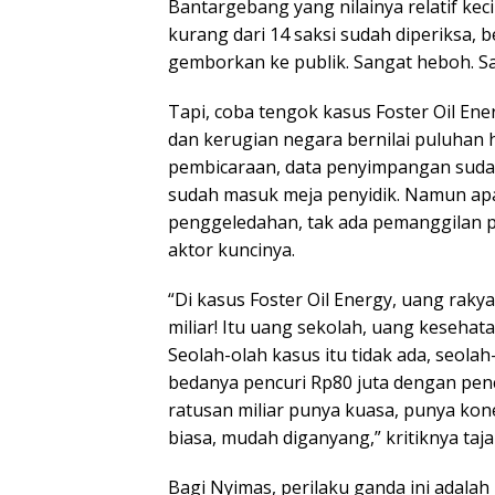
Bantargebang yang nilainya relatif keci
kurang dari 14 saksi sudah diperiksa, 
gemborkan ke publik. Sangat heboh. San
Tapi, coba tengok kasus Foster Oil E
dan kerugian negara bernilai puluhan h
pembicaraan, data penyimpangan suda
sudah masuk meja penyidik. Namun apa 
penggeledahan, tak ada pemanggilan pi
aktor kuncinya.
“Di kasus Foster Oil Energy, uang raky
miliar! Itu uang sekolah, uang kesehata
Seolah-olah kasus itu tidak ada, seol
bedanya pencuri Rp80 juta dengan penc
ratusan miliar punya kuasa, punya kon
biasa, mudah diganyang,” kritiknya taj
Bagi Nyimas, perilaku ganda ini adala