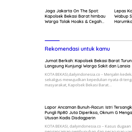
Jaga Jakarta On The Spot:
Lepas Ko
Kapolsek Bekasi Barat himbau
Wabup S
Warga Tolak Hoaks & Cegah
Harumka
Tawuran Usai Sholat Jumat
Rekomendasi untuk kamu
Jumat Berkah: Kapolsek Bekasi Barat Turun
Langsung Kunjungi Warga Sakit dan Lansia
KOTA BEKASI,dailyindonesia.co – Menjalin kede
sekaligus mewujudkan kepedulian nyata di ten
masyarakat, Kapolsek Bekasi Barat…
Lapor Ancaman Bunuh-Racun: Istri Tersang
Pungli Rp80 Juta Diperiksa, Oknum G Meng
Utusan Kadis Disdagperin
KOTA BEKASI, dailyindonesia.co – Kasus dugaan
pengancaman pembunuhan dan peracunan ya