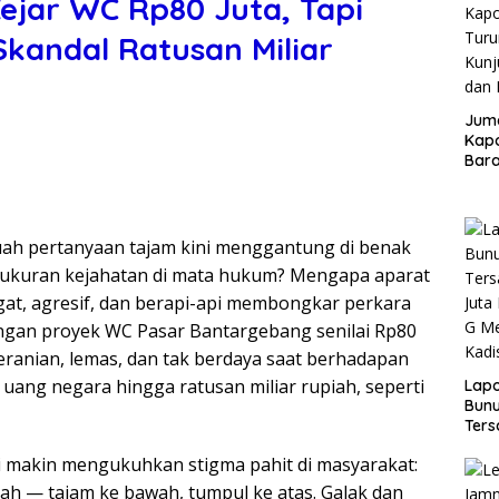
Kejar WC Rp80 Juta, Tapi
kandal Ratusan Miliar
Juma
Kapo
Bara
Kunj
dan 
h pertanyaan tajam kini menggantung di benak
 ukuran kejahatan di mata hukum? Mengapa aparat
t, agresif, dan berapi-api membongkar perkara
angan proyek WC Pasar Bantargebang senilai Rp80
ranian, lemas, dan tak berdaya saat berhadapan
ang negara hingga ratusan miliar rupiah, seperti
Lap
Bunu
Ters
Rp80
 makin mengukuhkan stigma pahit di masyarakat:
Okn
Utus
rah — tajam ke bawah, tumpul ke atas. Galak dan