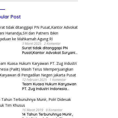
ular Post
3 Maret 2025
2 Komentar
Surat tidak ditanggapi PN
Pusat,Kantor Advokat Suryani
Hariandja,SH dan Patners Bikin
Pengaduan ke Mahkamah
Agung RI
12 Februari 2025
1 Komentar
Team Kuasa Hukum Karyawan
PT. Zug Industri Indonesia
(Pailit) Masih Terus
Memperjuangkan Hak
Karyawan di Pengadilan Negeri
Jakarta Pusat
16 Maret 2019
0 Komentar
14 Tahun Terbunuhnya Munir,