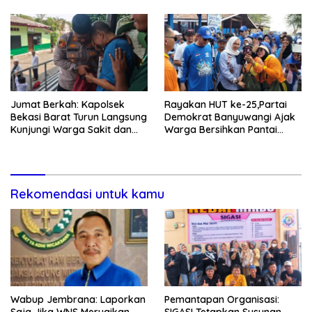
Jumat Berkah: Kapolsek
Rayakan HUT ke-25,Partai
Bekasi Barat Turun Langsung
Demokrat Banyuwangi Ajak
Kunjungi Warga Sakit dan
Warga Bersihkan Pantai
Lansia
Kedunen Desa Bomo
Rekomendasi untuk kamu
Wabup Jembrana: Laporkan
Pemantapan Organisasi:
Saja Jika WNS Merugikan
SIGASI Tetapkan Susunan