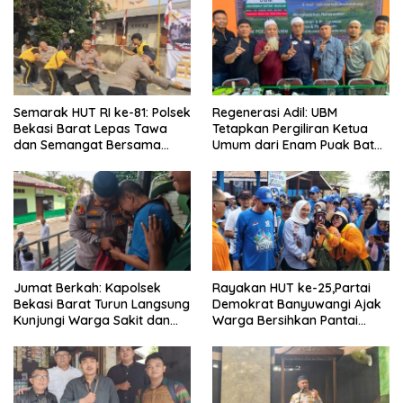
Tindak Tegas Oknum
Anggota Kelompok Ahli
Pemkab
Semarak HUT RI ke-81: Polsek
Regenerasi Adil: UBM
Bekasi Barat Lepas Tawa
Tetapkan Pergiliran Ketua
dan Semangat Bersama
Umum dari Enam Puak Batak
Warga Kranji
Muslim
Jumat Berkah: Kapolsek
Rayakan HUT ke-25,Partai
Bekasi Barat Turun Langsung
Demokrat Banyuwangi Ajak
Kunjungi Warga Sakit dan
Warga Bersihkan Pantai
Lansia
Kedunen Desa Bomo