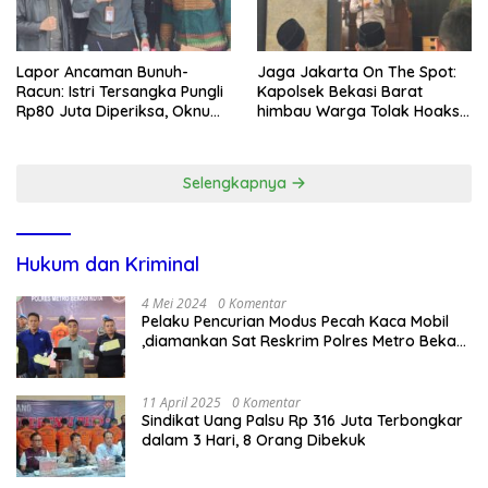
Lapor Ancaman Bunuh-
Jaga Jakarta On The Spot:
Racun: Istri Tersangka Pungli
Kapolsek Bekasi Barat
Rp80 Juta Diperiksa, Oknum
himbau Warga Tolak Hoaks
G Mengaku Utusan Kadis
& Cegah Tawuran Usai
Disdagperin
Sholat Jumat
Selengkapnya
Hukum dan Kriminal
4 Mei 2024
0 Komentar
Pelaku Pencurian Modus Pecah Kaca Mobil
,diamankan Sat Reskrim Polres Metro Bekasi
Kota
11 April 2025
0 Komentar
Sindikat Uang Palsu Rp 316 Juta Terbongkar
dalam 3 Hari, 8 Orang Dibekuk