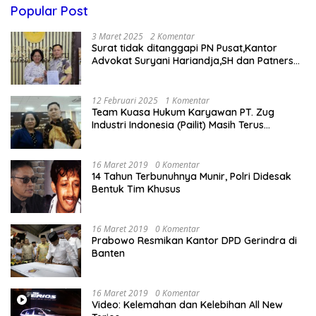
Popular Post
3 Maret 2025
2 Komentar
Surat tidak ditanggapi PN Pusat,Kantor
Advokat Suryani Hariandja,SH dan Patners
Bikin Pengaduan ke Mahkamah Agung RI
12 Februari 2025
1 Komentar
Team Kuasa Hukum Karyawan PT. Zug
Industri Indonesia (Pailit) Masih Terus
Memperjuangkan Hak Karyawan di
Pengadilan Negeri Jakarta Pusat
16 Maret 2019
0 Komentar
14 Tahun Terbunuhnya Munir, Polri Didesak
Bentuk Tim Khusus
16 Maret 2019
0 Komentar
Prabowo Resmikan Kantor DPD Gerindra di
Banten
16 Maret 2019
0 Komentar
Video: Kelemahan dan Kelebihan All New