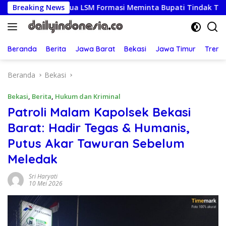
Langsung
, Ketua LSM Formasi Meminta Bupati Tindak Tegas Oknum Ang
Breaking News
ke
konten
Beranda
Berita
Jawa Barat
Bekasi
Jawa Timur
Treng
Beranda
Bekasi
Bekasi
,
Berita
,
Hukum dan Kriminal
Patroli Malam Kapolsek Bekasi
Barat: Hadir Tegas & Humanis,
Putus Akar Tawuran Sebelum
Meledak
Sri Haryati
10 Mei 2026