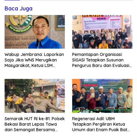
Baca Juga
Wabup Jembrana: Laporkan
Pemantapan Organisasi:
Saja Jika WNS Merugikan
SIGASI Tetapkan Susunan
Masyarakat, Ketua LSM
Pengurus Baru dan Evaluasi
Formasi Meminta Bupati
Komitmen Anggota
Tindak Tegas Oknum
Anggota Kelompok Ahli
Pemkab
Semarak HUT RI ke-81: Polsek
Regenerasi Adil: UBM
Bekasi Barat Lepas Tawa
Tetapkan Pergiliran Ketua
dan Semangat Bersama
Umum dari Enam Puak Batak
Warga Kranji
Muslim