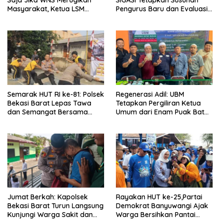
Masyarakat, Ketua LSM
Pengurus Baru dan Evaluasi
Formasi Meminta Bupati
Komitmen Anggota
Tindak Tegas Oknum
Anggota Kelompok Ahli
Pemkab
Semarak HUT RI ke-81: Polsek
Regenerasi Adil: UBM
Bekasi Barat Lepas Tawa
Tetapkan Pergiliran Ketua
dan Semangat Bersama
Umum dari Enam Puak Batak
Warga Kranji
Muslim
Jumat Berkah: Kapolsek
Rayakan HUT ke-25,Partai
Bekasi Barat Turun Langsung
Demokrat Banyuwangi Ajak
Kunjungi Warga Sakit dan
Warga Bersihkan Pantai