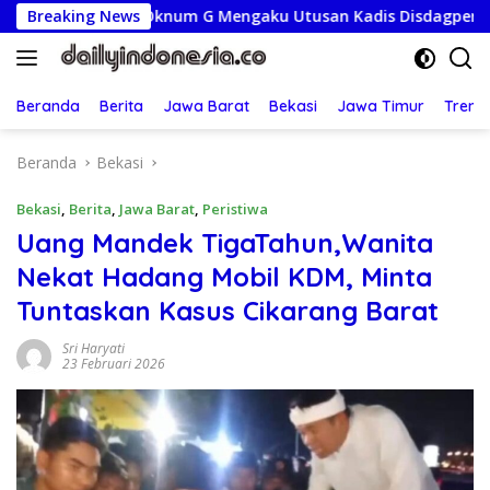
Langsung
ksa, Oknum G Mengaku Utusan Kadis Disdagperin
Breaking News
Jaga J
ke
konten
Beranda
Berita
Jawa Barat
Bekasi
Jawa Timur
Treng
Beranda
Bekasi
Bekasi
,
Berita
,
Jawa Barat
,
Peristiwa
Uang Mandek TigaTahun,Wanita
Nekat Hadang Mobil KDM, Minta
Tuntaskan Kasus Cikarang Barat
Sri Haryati
23 Februari 2026