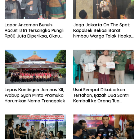
Lapor Ancaman Bunuh-
Jaga Jakarta On The Spot:
Racun: Istri Tersangka Pungli
Kapolsek Bekasi Barat
Rp80 Juta Diperiksa, Oknum
himbau Warga Tolak Hoaks
G Mengaku Utusan Kadis
& Cegah Tawuran Usai
Disdagperin
Sholat Jumat
Lepas Kontingen Jamnas XII,
Usai Sempat Dikabarkan
Wabup Syah Minta Pramuka
Tertahan, Ijazah Dua Santri
Harumkan Nama Trenggalek
Kembali ke Orang Tua
Secara Cuma-cuma