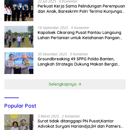
22 Juli 2025
0 Komentar
Perkuat Kerja Sama Pelindungan Perempuan
dan Anak, Bareskrim Polri Terima Kunjungan
Delegasi Kepolisian nasional Korea Selatan
18 September 2025
0 Komentar
Kapolsek Cikarang Pusat Pantau Langsung
Lahan Pertanian untuk Ketahanan Pangan
Nasional
30 Desember 2025
0 Komentar
Groundbreaking 49 SPPG Polda Banten,
Langkah Strategis Dukung Makan Bergizi
Gratis
Selengkapnya
Popular Post
3 Maret 2025
2 Komentar
Surat tidak ditanggapi PN Pusat,Kantor
Advokat Suryani Hariandja,SH dan Patners