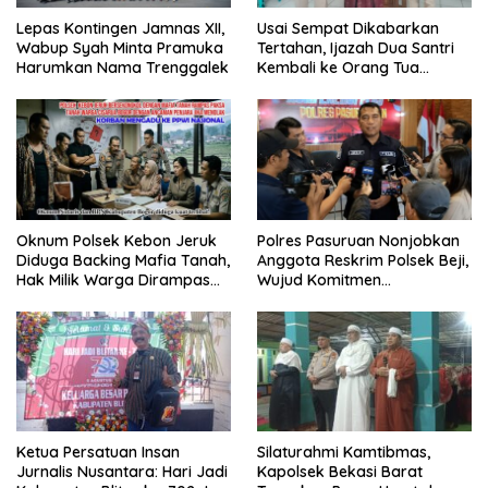
Lepas Kontingen Jamnas XII,
Usai Sempat Dikabarkan
Wabup Syah Minta Pramuka
Tertahan, Ijazah Dua Santri
Harumkan Nama Trenggalek
Kembali ke Orang Tua
Secara Cuma-cuma
Oknum Polsek Kebon Jeruk
Polres Pasuruan Nonjobkan
Diduga Backing Mafia Tanah,
Anggota Reskrim Polsek Beji,
Hak Milik Warga Dirampas
Wujud Komitmen
Lewat Paksaan
Transparansi Penanganan
Dugaan Penganiayaan
Ketua Persatuan Insan
Silaturahmi Kamtibmas,
Jurnalis Nusantara: Hari Jadi
Kapolsek Bekasi Barat