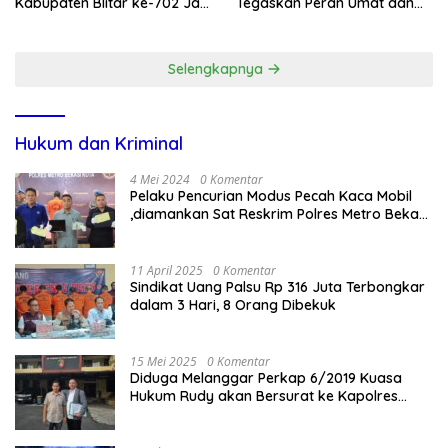
Kabupaten Blitar ke-702 Jadi
Tegaskan Peran Umat dan
Momentum Perkuat Sinergi
Keluarga Kunci Jaga
Pembangunan
Kondusivitas Wilayah
Selengkapnya
Hukum dan Kriminal
4 Mei 2024
0 Komentar
Pelaku Pencurian Modus Pecah Kaca Mobil
,diamankan Sat Reskrim Polres Metro Bekasi
Kota
11 April 2025
0 Komentar
Sindikat Uang Palsu Rp 316 Juta Terbongkar
dalam 3 Hari, 8 Orang Dibekuk
15 Mei 2025
0 Komentar
Diduga Melanggar Perkap 6/2019 Kuasa
Hukum Rudy akan Bersurat ke Kapolres
Bandung Kota .