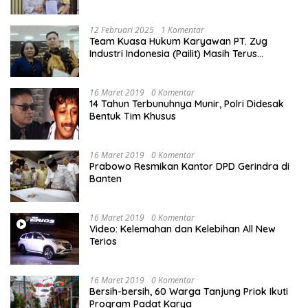
Bikin Pengaduan ke Mahkamah Agung RI
12 Februari 2025
1 Komentar
Team Kuasa Hukum Karyawan PT. Zug
Industri Indonesia (Pailit) Masih Terus
Memperjuangkan Hak Karyawan di
Pengadilan Negeri Jakarta Pusat
16 Maret 2019
0 Komentar
14 Tahun Terbunuhnya Munir, Polri Didesak
Bentuk Tim Khusus
16 Maret 2019
0 Komentar
Prabowo Resmikan Kantor DPD Gerindra di
Banten
16 Maret 2019
0 Komentar
Video: Kelemahan dan Kelebihan All New
Terios
16 Maret 2019
0 Komentar
Bersih-bersih, 60 Warga Tanjung Priok Ikuti
Program Padat Karya