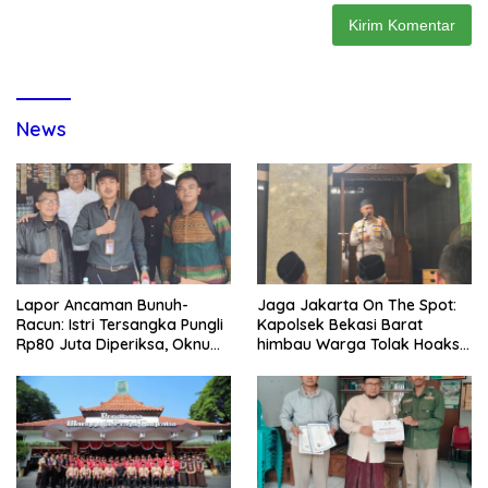
News
Lapor Ancaman Bunuh-
Jaga Jakarta On The Spot:
Racun: Istri Tersangka Pungli
Kapolsek Bekasi Barat
Rp80 Juta Diperiksa, Oknum
himbau Warga Tolak Hoaks
G Mengaku Utusan Kadis
& Cegah Tawuran Usai
Disdagperin
Sholat Jumat