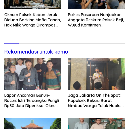
Oknum Polsek Kebon Jeruk
Polres Pasuruan Nonjobkan
Diduga Backing Mafia Tanah,
Anggota Reskrim Polsek Beji,
Hak Milik Warga Dirampas
Wujud Komitmen
Lewat Paksaan
Transparansi Penanganan
Dugaan Penganiayaan
Rekomendasi untuk kamu
Lapor Ancaman Bunuh-
Jaga Jakarta On The Spot:
Racun: Istri Tersangka Pungli
Kapolsek Bekasi Barat
Rp80 Juta Diperiksa, Oknum
himbau Warga Tolak Hoaks
G Mengaku Utusan Kadis
& Cegah Tawuran Usai
Disdagperin
Sholat Jumat