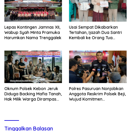
Lepas Kontingen Jamnas XII,
Usai Sempat Dikabarkan
Wabup Syah Minta Pramuka
Tertahan, Ijazah Dua Santri
Harumkan Nama Trenggalek
Kembali ke Orang Tua
Secara Cuma-cuma
Oknum Polsek Kebon Jeruk
Polres Pasuruan Nonjobkan
Diduga Backing Mafia Tanah,
Anggota Reskrim Polsek Beji,
Hak Milik Warga Dirampas
Wujud Komitmen
Lewat Paksaan
Transparansi Penanganan
Dugaan Penganiayaan
Tinggalkan Balasan