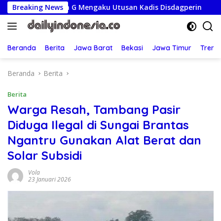
Langsung
Oknum G Mengaku Utusan Kadis Disdagperin
Breaking News
Jaga Jakart
ke
konten
Beranda
Berita
Jawa Barat
Bekasi
Jawa Timur
Treng
Beranda
Berita
Berita
Warga Resah, Tambang Pasir
Diduga Ilegal di Sungai Brantas
Ngantru Gunakan Alat Berat dan
Solar Subsidi
Vola
23 Januari 2026