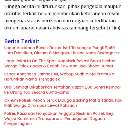
​Hingga berita ini diturunkan, pihak pengelola maupun
otoritas terkait belum memberikan keterangan resmi
mengenai status perizinan dan dugaan keterlibatan
oknum aparat dalam aktivitas tambang tersebut.(Tim)
Berita Terkait
Lapor Ancaman Bunuh-Racun: Istri Tersangka Pungli Rp80
Juta Diperiksa, Oknum G Mengaku Utusan Kadis Disdagperin
Jaga Jakarta On The Spot: Kapolsek Bekasi Barat himbau
Warga Tolak Hoaks & Cegah Tawuran Usai Sholat Jumat
Lepas Kontingen Jamnas XII, Wabup Syah Minta Pramuka
Harumkan Nama Trenggalek
Usai Sempat Dikabarkan Tertahan, Ijazah Dua Santri Kembali
ke Orang Tua Secara Cuma-cuma
Oknum Polsek Kebon Jeruk Diduga Backing Mafia Tanah, Hak
Milik Warga Dirampas Lewat Paksaan
Polres Pasuruan Nonjobkan Anggota Reskrim Polsek Beji,
Wujud Komitmen Transparansi Penanganan Dugaan
Penganiayaan