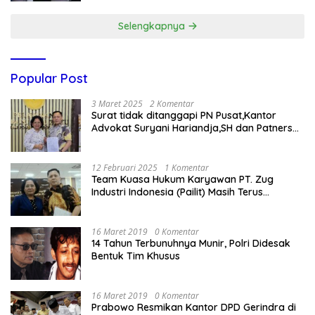
Selengkapnya
Popular Post
3 Maret 2025
2 Komentar
Surat tidak ditanggapi PN Pusat,Kantor
Advokat Suryani Hariandja,SH dan Patners
Bikin Pengaduan ke Mahkamah Agung RI
12 Februari 2025
1 Komentar
Team Kuasa Hukum Karyawan PT. Zug
Industri Indonesia (Pailit) Masih Terus
Memperjuangkan Hak Karyawan di
Pengadilan Negeri Jakarta Pusat
16 Maret 2019
0 Komentar
14 Tahun Terbunuhnya Munir, Polri Didesak
Bentuk Tim Khusus
16 Maret 2019
0 Komentar
Prabowo Resmikan Kantor DPD Gerindra di