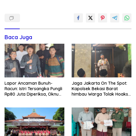
Baca Juga
Lapor Ancaman Bunuh-
Jaga Jakarta On The Spot:
Racun: Istri Tersangka Pungli
Kapolsek Bekasi Barat
Rp80 Juta Diperiksa, Oknum
himbau Warga Tolak Hoaks
G Mengaku Utusan Kadis
& Cegah Tawuran Usai
Disdagperin
Sholat Jumat