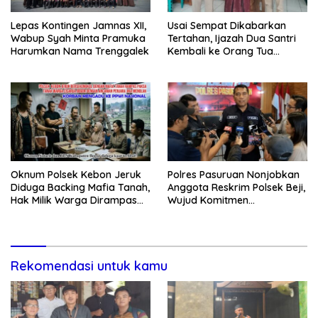
Lepas Kontingen Jamnas XII,
Usai Sempat Dikabarkan
Wabup Syah Minta Pramuka
Tertahan, Ijazah Dua Santri
Harumkan Nama Trenggalek
Kembali ke Orang Tua
Secara Cuma-cuma
Oknum Polsek Kebon Jeruk
Polres Pasuruan Nonjobkan
Diduga Backing Mafia Tanah,
Anggota Reskrim Polsek Beji,
Hak Milik Warga Dirampas
Wujud Komitmen
Lewat Paksaan
Transparansi Penanganan
Dugaan Penganiayaan
Rekomendasi untuk kamu