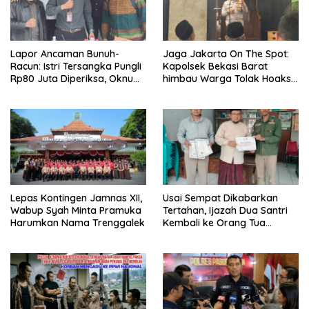
Lapor Ancaman Bunuh-
Jaga Jakarta On The Spot:
Racun: Istri Tersangka Pungli
Kapolsek Bekasi Barat
Rp80 Juta Diperiksa, Oknum
himbau Warga Tolak Hoaks
G Mengaku Utusan Kadis
& Cegah Tawuran Usai
Disdagperin
Sholat Jumat
Lepas Kontingen Jamnas XII,
Usai Sempat Dikabarkan
Wabup Syah Minta Pramuka
Tertahan, Ijazah Dua Santri
Harumkan Nama Trenggalek
Kembali ke Orang Tua
Secara Cuma-cuma