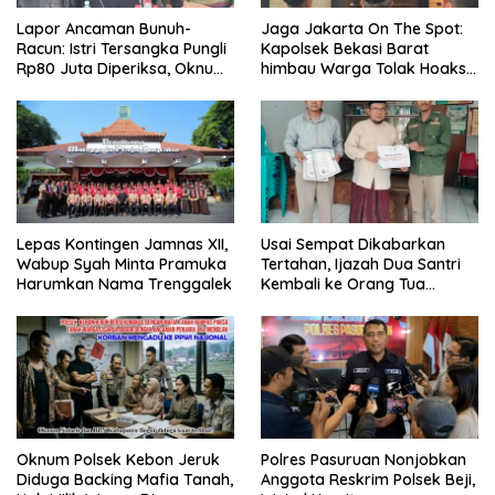
Lapor Ancaman Bunuh-
Jaga Jakarta On The Spot:
Racun: Istri Tersangka Pungli
Kapolsek Bekasi Barat
Rp80 Juta Diperiksa, Oknum
himbau Warga Tolak Hoaks
G Mengaku Utusan Kadis
& Cegah Tawuran Usai
Disdagperin
Sholat Jumat
Lepas Kontingen Jamnas XII,
Usai Sempat Dikabarkan
Wabup Syah Minta Pramuka
Tertahan, Ijazah Dua Santri
Harumkan Nama Trenggalek
Kembali ke Orang Tua
Secara Cuma-cuma
Oknum Polsek Kebon Jeruk
Polres Pasuruan Nonjobkan
Diduga Backing Mafia Tanah,
Anggota Reskrim Polsek Beji,