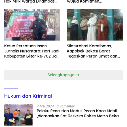
Hak Milik Warga Dirampas
Wujud Komitmen
Lewat Paksaan
Transparansi Penanganan
Dugaan Penganiayaan
Ketua Persatuan Insan
Silaturahmi Kamtibmas,
Jurnalis Nusantara: Hari Jadi
Kapolsek Bekasi Barat
Kabupaten Blitar ke-702 Jadi
Tegaskan Peran Umat dan
Momentum Perkuat Sinergi
Keluarga Kunci Jaga
Pembangunan
Kondusivitas Wilayah
Selengkapnya
Hukum dan Kriminal
4 Mei 2024
0 Komentar
Pelaku Pencurian Modus Pecah Kaca Mobil
,diamankan Sat Reskrim Polres Metro Bekasi
Kota