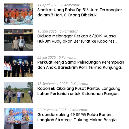
11 April 2025
0 Komentar
Sindikat Uang Palsu Rp 316 Juta Terbongkar
dalam 3 Hari, 8 Orang Dibekuk
15 Mei 2025
0 Komentar
Diduga Melanggar Perkap 6/2019 Kuasa
Hukum Rudy akan Bersurat ke Kapolres
Bandung Kota .
22 Juli 2025
0 Komentar
Perkuat Kerja Sama Pelindungan Perempuan
dan Anak, Bareskrim Polri Terima Kunjungan
Delegasi Kepolisian nasional Korea Selatan
18 September 2025
0 Komentar
Kapolsek Cikarang Pusat Pantau Langsung
Lahan Pertanian untuk Ketahanan Pangan
Nasional
30 Desember 2025
0 Komentar
Groundbreaking 49 SPPG Polda Banten,
Langkah Strategis Dukung Makan Bergizi
Gratis