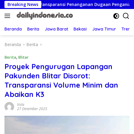
Langsung
tmen Transparansi Penanganan Dugaan Penganiayaan
Breaking News
Ke
ke
konten
Beranda
Berita
Jawa Barat
Bekasi
Jawa Timur
Treng
Beranda
Berita
Berita
,
Blitar
Proyek Pengurugan Lapangan
Pakunden Blitar Disorot:
Transparansi Volume Minim dan
Abaikan K3
Vola
27 Desember 2025