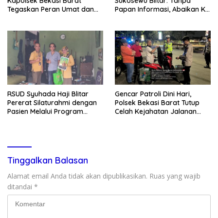
Kapolsek Bekasi Barat
Sukosewu Blitar: Tanpa
Tegaskan Peran Umat dan
Papan Informasi, Abaikan K3,
Keluarga Kunci Jaga
dan Terkesan Lempar
Kondusivitas Wilayah
Tanggung Jawab
RSUD Syuhada Haji Blitar
Gencar Patroli Dini Hari,
Pererat Silaturahmi dengan
Polsek Bekasi Barat Tutup
Pasien Melalui Program
Celah Kejahatan Jalanan
Kunjungan Rumah
dan Ancaman Tawuran
Tinggalkan Balasan
Alamat email Anda tidak akan dipublikasikan.
Ruas yang wajib
ditandai
*