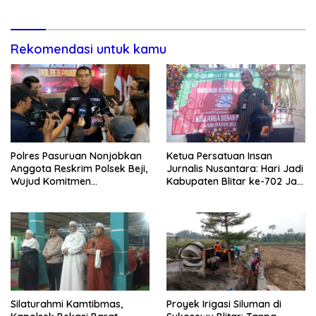
Rekomendasi untuk kamu
Polres Pasuruan Nonjobkan
Ketua Persatuan Insan
Anggota Reskrim Polsek Beji,
Jurnalis Nusantara: Hari Jadi
Wujud Komitmen
Kabupaten Blitar ke-702 Jadi
Transparansi Penanganan
Momentum Perkuat Sinergi
Dugaan Penganiayaan
Pembangunan
Silaturahmi Kamtibmas,
Proyek Irigasi Siluman di