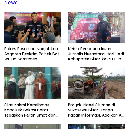
News
Polres Pasuruan Nonjobkan
Ketua Persatuan Insan
Anggota Reskrim Polsek Beji,
Jurnalis Nusantara: Hari Jadi
Wujud Komitmen
Kabupaten Blitar ke-702 Jadi
Transparansi Penanganan
Momentum Perkuat Sinergi
Dugaan Penganiayaan
Pembangunan
Silaturahmi Kamtibmas,
Proyek Irigasi Siluman di
Kapolsek Bekasi Barat
Sukosewu Blitar: Tanpa
Tegaskan Peran Umat dan
Papan Informasi, Abaikan K3,
Keluarga Kunci Jaga
dan Terkesan Lempar
Kondusivitas Wilayah
Tanggung Jawab