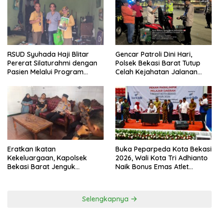
RSUD Syuhada Haji Blitar
Gencar Patroli Dini Hari,
Pererat Silaturahmi dengan
Polsek Bekasi Barat Tutup
Pasien Melalui Program
Celah Kejahatan Jalanan
Kunjungan Rumah
dan Ancaman Tawuran
Eratkan Ikatan
Buka Peparpeda Kota Bekasi
Kekeluargaan, Kapolsek
2026, Wali Kota Tri Adhianto
Bekasi Barat Jenguk
Naik Bonus Emas Atlet
Anggota yang Sedang Sakit
Paralimpik Jadi Rp60 Juta
Selengkapnya