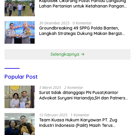
Kapolsek Cikarang Pusat Pantau Langsung
Lahan Pertanian untuk Ketahanan Pangan
Nasional
30 Desember 2025
0 Komentar
Groundbreaking 49 SPPG Polda Banten,
Langkah Strategis Dukung Makan Bergizi
Gratis
Selengkapnya
Popular Post
3 Maret 2025
2 Komentar
Surat tidak ditanggapi PN Pusat,Kantor
Advokat Suryani Hariandja,SH dan Patners
Bikin Pengaduan ke Mahkamah Agung RI
12 Februari 2025
1 Komentar
Team Kuasa Hukum Karyawan PT. Zug
Industri Indonesia (Pailit) Masih Terus
Memperjuangkan Hak Karyawan di