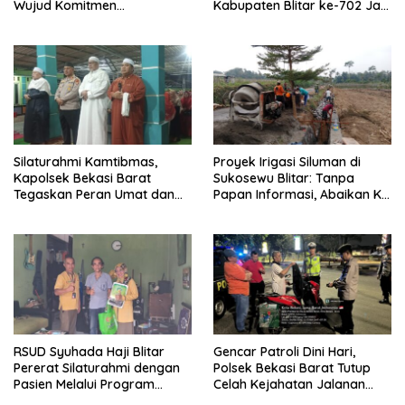
Wujud Komitmen
Kabupaten Blitar ke-702 Jadi
Transparansi Penanganan
Momentum Perkuat Sinergi
Dugaan Penganiayaan
Pembangunan
Silaturahmi Kamtibmas,
Proyek Irigasi Siluman di
Kapolsek Bekasi Barat
Sukosewu Blitar: Tanpa
Tegaskan Peran Umat dan
Papan Informasi, Abaikan K3,
Keluarga Kunci Jaga
dan Terkesan Lempar
Kondusivitas Wilayah
Tanggung Jawab
RSUD Syuhada Haji Blitar
Gencar Patroli Dini Hari,
Pererat Silaturahmi dengan
Polsek Bekasi Barat Tutup
Pasien Melalui Program
Celah Kejahatan Jalanan
Kunjungan Rumah
dan Ancaman Tawuran