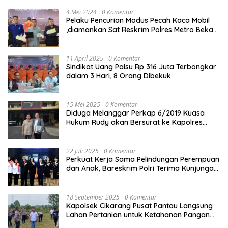
4 Mei 2024
0 Komentar
Pelaku Pencurian Modus Pecah Kaca Mobil
,diamankan Sat Reskrim Polres Metro Bekasi
Kota
11 April 2025
0 Komentar
Sindikat Uang Palsu Rp 316 Juta Terbongkar
dalam 3 Hari, 8 Orang Dibekuk
15 Mei 2025
0 Komentar
Diduga Melanggar Perkap 6/2019 Kuasa
Hukum Rudy akan Bersurat ke Kapolres
Bandung Kota .
22 Juli 2025
0 Komentar
Perkuat Kerja Sama Pelindungan Perempuan
dan Anak, Bareskrim Polri Terima Kunjungan
Delegasi Kepolisian nasional Korea Selatan
18 September 2025
0 Komentar
Kapolsek Cikarang Pusat Pantau Langsung
Lahan Pertanian untuk Ketahanan Pangan
Nasional