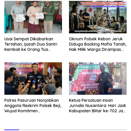
Usai Sempat Dikabarkan
Oknum Polsek Kebon Jeruk
Tertahan, Ijazah Dua Santri
Diduga Backing Mafia Tanah,
Kembali ke Orang Tua
Hak Milik Warga Dirampas
Secara Cuma-cuma
Lewat Paksaan
Polres Pasuruan Nonjobkan
Ketua Persatuan Insan
Anggota Reskrim Polsek Beji,
Jurnalis Nusantara: Hari Jadi
Wujud Komitmen
Kabupaten Blitar ke-702 Jadi
Transparansi Penanganan
Momentum Perkuat Sinergi
Dugaan Penganiayaan
Pembangunan