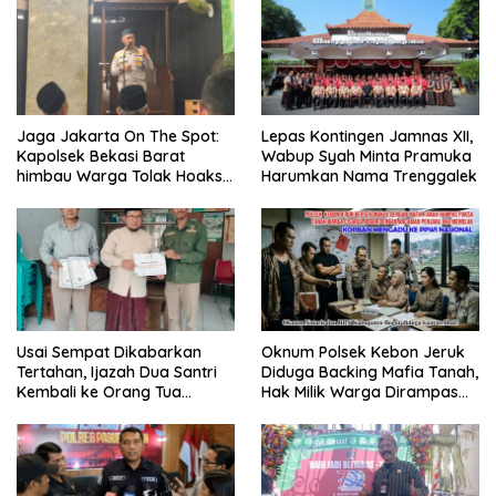
Jaga Jakarta On The Spot:
Lepas Kontingen Jamnas XII,
Kapolsek Bekasi Barat
Wabup Syah Minta Pramuka
himbau Warga Tolak Hoaks
Harumkan Nama Trenggalek
& Cegah Tawuran Usai
Sholat Jumat
Usai Sempat Dikabarkan
Oknum Polsek Kebon Jeruk
Tertahan, Ijazah Dua Santri
Diduga Backing Mafia Tanah,
Kembali ke Orang Tua
Hak Milik Warga Dirampas
Secara Cuma-cuma
Lewat Paksaan