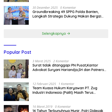
30 Desember 2025
0 Komentar
Groundbreaking 49 SPPG Polda Banten,
Langkah Strategis Dukung Makan Bergizi
Gratis
Selengkapnya
Popular Post
3 Maret 2025
2 Komentar
Surat tidak ditanggapi PN Pusat,Kantor
Advokat Suryani Hariandja,SH dan Patners
Bikin Pengaduan ke Mahkamah Agung RI
12 Februari 2025
1 Komentar
Team Kuasa Hukum Karyawan PT. Zug
Industri Indonesia (Pailit) Masih Terus
Memperjuangkan Hak Karyawan di
Pengadilan Negeri Jakarta Pusat
16 Maret 2019
0 Komentar
14 Tahun Terbunuhnya Munir, Polri Didesak