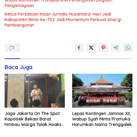
Wujud Komitmen Transparansi Penanganan Dugaan
Penganiayaan
Ketua Persatuan Insan Jurnalis Nusantara: Hari Jadi
Kabupaten Blitar ke-702 Jadi Momentum Perkuat Sinergi
Pembangunan
Baca Juga
Jaga Jakarta On The Spot:
Lepas Kontingen Jamnas XII,
Kapolsek Bekasi Barat
Wabup Syah Minta Pramuka
himbau Warga Tolak Hoaks
Harumkan Nama Trenggalek
& Cegah Tawuran Usai
Sholat Jumat