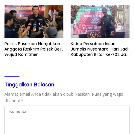
Polres Pasuruan Nonjobkan
Ketua Persatuan Insan
Anggota Reskrim Polsek Beji,
Jurnalis Nusantara: Hari Jadi
Wujud Komitmen
Kabupaten Blitar ke-702 Jadi
Transparansi Penanganan
Momentum Perkuat Sinergi
Dugaan Penganiayaan
Pembangunan
Tinggalkan Balasan
Alamat email Anda tidak akan dipublikasikan.
Ruas yang wajib
ditandai
*