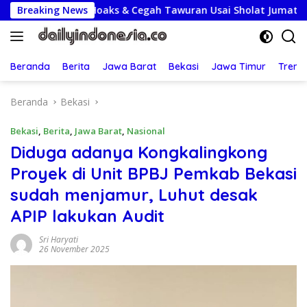
Langsung
ak Hoaks & Cegah Tawuran Usai Sholat Jumat
Breaking News
Lepas Ko
ke
konten
Beranda
Berita
Jawa Barat
Bekasi
Jawa Timur
Treng
Beranda
Bekasi
Bekasi
,
Berita
,
Jawa Barat
,
Nasional
Diduga adanya Kongkalingkong
Proyek di Unit BPBJ Pemkab Bekasi
sudah menjamur, Luhut desak
APIP lakukan Audit
Sri Haryati
26 November 2025