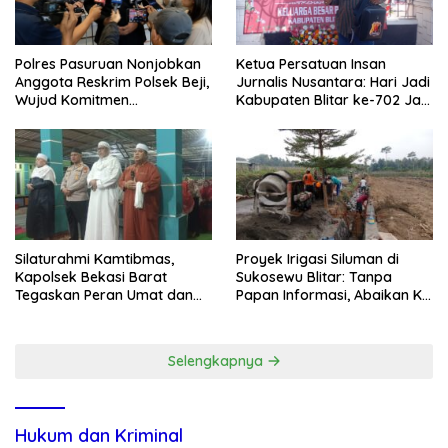
Polres Pasuruan Nonjobkan
Ketua Persatuan Insan
Anggota Reskrim Polsek Beji,
Jurnalis Nusantara: Hari Jadi
Wujud Komitmen
Kabupaten Blitar ke-702 Jadi
Transparansi Penanganan
Momentum Perkuat Sinergi
Dugaan Penganiayaan
Pembangunan
Silaturahmi Kamtibmas,
Proyek Irigasi Siluman di
Kapolsek Bekasi Barat
Sukosewu Blitar: Tanpa
Tegaskan Peran Umat dan
Papan Informasi, Abaikan K3,
Keluarga Kunci Jaga
dan Terkesan Lempar
Kondusivitas Wilayah
Tanggung Jawab
Selengkapnya
Hukum dan Kriminal