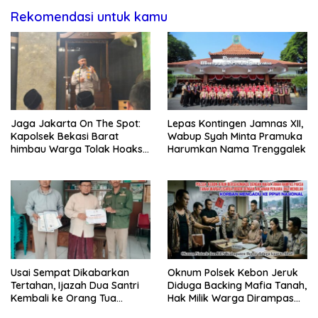
Rekomendasi untuk kamu
Jaga Jakarta On The Spot:
Lepas Kontingen Jamnas XII,
Kapolsek Bekasi Barat
Wabup Syah Minta Pramuka
himbau Warga Tolak Hoaks
Harumkan Nama Trenggalek
& Cegah Tawuran Usai
Sholat Jumat
Usai Sempat Dikabarkan
Oknum Polsek Kebon Jeruk
Tertahan, Ijazah Dua Santri
Diduga Backing Mafia Tanah,
Kembali ke Orang Tua
Hak Milik Warga Dirampas
Secara Cuma-cuma
Lewat Paksaan