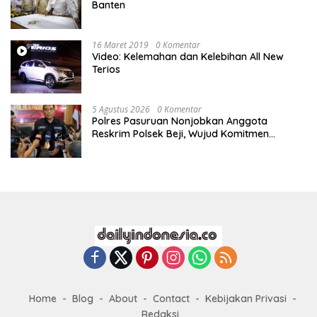
Banten
16 Maret 2019
0 Komentar
Video: Kelemahan dan Kelebihan All New
Terios
5 Agustus 2026
0 Komentar
Polres Pasuruan Nonjobkan Anggota
Reskrim Polsek Beji, Wujud Komitmen
Transparansi Penanganan Dugaan
Penganiayaan
Home
Blog
About
Contact
Kebijakan Privasi
Redaksi