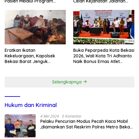
Pasien Melalui Program
Celah Kejahatan Jalanan
Kunjungan Rumah
dan Ancaman Tawuran
Eratkan Ikatan
Buka Peparpeda Kota Bekasi
Kekeluargaan, Kapolsek
2026, Wali Kota Tri Adhianto
Bekasi Barat Jenguk
Naik Bonus Emas Atlet
Anggota yang Sedang Sakit
Paralimpik Jadi Rp60 Juta
Selengkapnya
Hukum dan Kriminal
4 Mei 2024
0 Komentar
Pelaku Pencurian Modus Pecah Kaca Mobil
,diamankan Sat Reskrim Polres Metro Bekasi
Kota