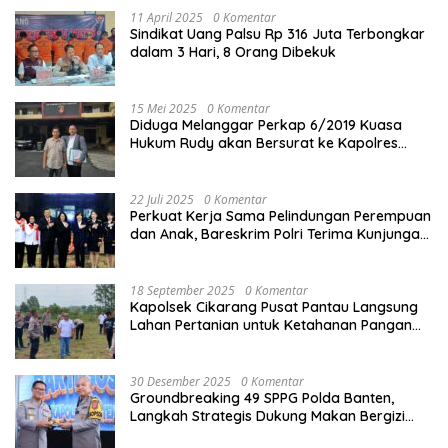
11 April 2025
0 Komentar
Sindikat Uang Palsu Rp 316 Juta Terbongkar
dalam 3 Hari, 8 Orang Dibekuk
15 Mei 2025
0 Komentar
Diduga Melanggar Perkap 6/2019 Kuasa
Hukum Rudy akan Bersurat ke Kapolres
Bandung Kota .
22 Juli 2025
0 Komentar
Perkuat Kerja Sama Pelindungan Perempuan
dan Anak, Bareskrim Polri Terima Kunjungan
Delegasi Kepolisian nasional Korea Selatan
18 September 2025
0 Komentar
Kapolsek Cikarang Pusat Pantau Langsung
Lahan Pertanian untuk Ketahanan Pangan
Nasional
30 Desember 2025
0 Komentar
Groundbreaking 49 SPPG Polda Banten,
Langkah Strategis Dukung Makan Bergizi
Gratis