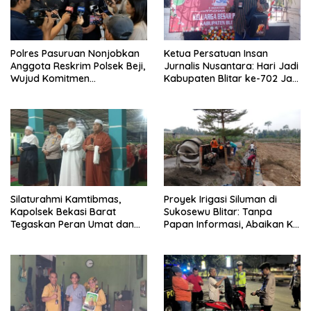
Polres Pasuruan Nonjobkan
Ketua Persatuan Insan
Anggota Reskrim Polsek Beji,
Jurnalis Nusantara: Hari Jadi
Wujud Komitmen
Kabupaten Blitar ke-702 Jadi
Transparansi Penanganan
Momentum Perkuat Sinergi
Dugaan Penganiayaan
Pembangunan
Silaturahmi Kamtibmas,
Proyek Irigasi Siluman di
Kapolsek Bekasi Barat
Sukosewu Blitar: Tanpa
Tegaskan Peran Umat dan
Papan Informasi, Abaikan K3,
Keluarga Kunci Jaga
dan Terkesan Lempar
Kondusivitas Wilayah
Tanggung Jawab