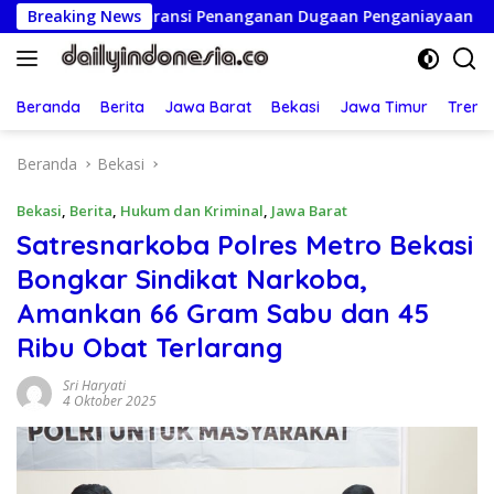
Langsung
ransparansi Penanganan Dugaan Penganiayaan
Breaking News
Ketua Pe
ke
konten
Beranda
Berita
Jawa Barat
Bekasi
Jawa Timur
Treng
Beranda
Bekasi
Bekasi
,
Berita
,
Hukum dan Kriminal
,
Jawa Barat
Satresnarkoba Polres Metro Bekasi
Bongkar Sindikat Narkoba,
Amankan 66 Gram Sabu dan 45
Ribu Obat Terlarang
Sri Haryati
4 Oktober 2025