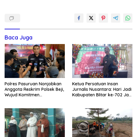
Baca Juga
Polres Pasuruan Nonjobkan
Ketua Persatuan Insan
Anggota Reskrim Polsek Beji,
Jurnalis Nusantara: Hari Jadi
Wujud Komitmen
Kabupaten Blitar ke-702 Jadi
Transparansi Penanganan
Momentum Perkuat Sinergi
Dugaan Penganiayaan
Pembangunan