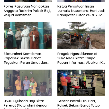
Polres Pasuruan Nonjobkan
Ketua Persatuan Insan
Anggota Reskrim Polsek Beji,
Jurnalis Nusantara: Hari Jadi
Wujud Komitmen
Kabupaten Blitar ke-702 Jadi
Transparansi Penanganan
Momentum Perkuat Sinergi
Dugaan Penganiayaan
Pembangunan
Silaturahmi Kamtibmas,
Proyek Irigasi Siluman di
Kapolsek Bekasi Barat
Sukosewu Blitar: Tanpa
Tegaskan Peran Umat dan
Papan Informasi, Abaikan K3,
Keluarga Kunci Jaga
dan Terkesan Lempar
Kondusivitas Wilayah
Tanggung Jawab
RSUD Syuhada Haji Blitar
Gencar Patroli Dini Hari,
Pererat Silaturahmi dengan
Polsek Bekasi Barat Tutup