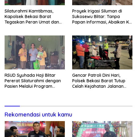
Silaturahmi Kamtibmas,
Proyek Irigasi Siluman di
Kapolsek Bekasi Barat
Sukosewu Blitar: Tanpa
Tegaskan Peran Umat dan
Papan Informasi, Abaikan K3,
Keluarga Kunci Jaga
dan Terkesan Lempar
Kondusivitas Wilayah
Tanggung Jawab
RSUD Syuhada Haji Blitar
Gencar Patroli Dini Hari,
Pererat Silaturahmi dengan
Polsek Bekasi Barat Tutup
Pasien Melalui Program
Celah Kejahatan Jalanan
Kunjungan Rumah
dan Ancaman Tawuran
Rekomendasi untuk kamu