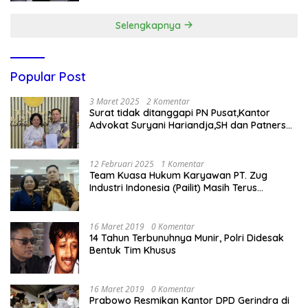
Selengkapnya
Popular Post
3 Maret 2025
2 Komentar
Surat tidak ditanggapi PN Pusat,Kantor
Advokat Suryani Hariandja,SH dan Patners
Bikin Pengaduan ke Mahkamah Agung RI
12 Februari 2025
1 Komentar
Team Kuasa Hukum Karyawan PT. Zug
Industri Indonesia (Pailit) Masih Terus
Memperjuangkan Hak Karyawan di
Pengadilan Negeri Jakarta Pusat
16 Maret 2019
0 Komentar
14 Tahun Terbunuhnya Munir, Polri Didesak
Bentuk Tim Khusus
16 Maret 2019
0 Komentar
Prabowo Resmikan Kantor DPD Gerindra di