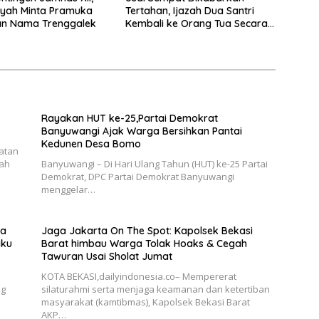
yah Minta Pramuka
Tertahan, Ijazah Dua Santri
n Nama Trenggalek
Kembali ke Orang Tua Secara
Cuma-cuma
Rayakan HUT ke-25,Partai Demokrat
Banyuwangi Ajak Warga Bersihkan Pantai
Kedunen Desa Bomo
katan
gah
Banyuwangi – Di Hari Ulang Tahun (HUT) ke-25 Partai
Demokrat, DPC Partai Demokrat Banyuwangi
menggelar…
ka
Jaga Jakarta On The Spot: Kapolsek Bekasi
aku
Barat himbau Warga Tolak Hoaks & Cegah
Tawuran Usai Sholat Jumat
KOTA BEKASI,dailyindonesia.co– Mempererat
ng
silaturahmi serta menjaga keamanan dan ketertiban
masyarakat (kamtibmas), Kapolsek Bekasi Barat
AKP…