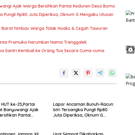
wangi Ajak Warga Bersihkan Pantai Kedunen Desa Bomo
ka Pungli Rp80 Juta Diperiksa, Oknum G Mengaku Utusan
si Barat himbau Warga Tolak Hoaks & Cegah Tawuran
Minta Pramuka Harumkan Nama Trenggalek
Dua Santri Kembali ke Orang Tua Secara Cuma-cuma
HUT ke-25,Partai
Lapor Ancaman Bunuh-Racun:
t Banyuwangi Ajak
Istri Tersangka Pungli Rp80
rsihkan Pantai
Juta Diperiksa, Oknum G
 Desa Bomo
Mengaku Utusan Kadis
Disdagperin
ntingen Jamnas XII,
Usai Sempat Dikabarkan