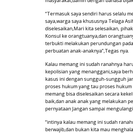
masyarakat,damin dengan bahasa bijak
“Termasuk saya sendiri harus selalu m
saya,warga saya khususnya Telaga Asih,
diselesaikan,Mari kita selesaikan, pih
Konsul ke orangtuanya,dan orangtua
terbukti melakukan perundungan pada
perbuatan anak-anaknya”,Tegas nya.
Kalau memang ini sudah ranahnya haru
kepolisian yang menanggani,saya berh
kasus ini dengan sungguh-sungguh ja
proses hukum yang tau proses hukum it
memang bisa diselesaikan secara keke
baik,dan anak anak yang melakukan pe
pernyataan Jangan sampai mengulangi
“intinya kalau memang ini sudah rana
berwajib,dan bukan kita mau mengha