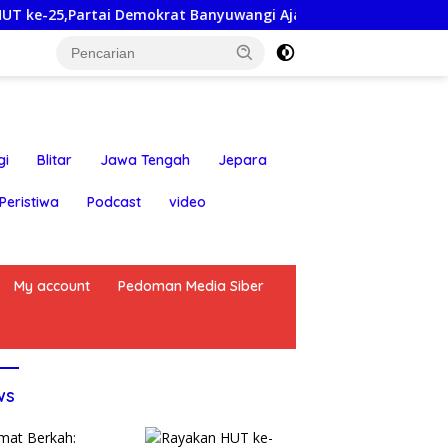
tai Demokrat Banyuwangi Ajak Warga Bersihkan Pantai Kedun
gi
Blitar
Jawa Tengah
Jepara
Peristiwa
Podcast
video
My account
Pedoman Media Siber
ws