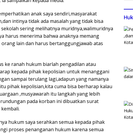
 ia sampaikan kepada media:
emperhatikan anak saya sendiri,masyarakat
Huk
dan intinya tidak ada masalah yang tidak bisa
ak sekolah sering melihatnya muridnya,walimuridnya
nya harus menerima bahwa anaknya memang
 orang lain dan harus bertanggungjawab atas
s ke ranah hukum biarlah pengadilan atau
arap kepada pihak kepolisian untuk menanggani
ngan sampai terulang lagi,adapun yang namanya
u pihak kepolisian,kita cuma bisa berharap kalau
luargaan ,musyawarah itu langkah yang lebih
rundungan pada korban ini dibuatkan surat
 kembali.
hnya hukum saya serahkan semua kepada pihak
langi proses penanganan hukum karena semua