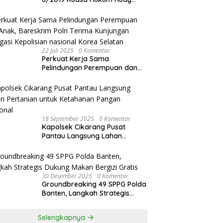
akan Bersurat ke Kapolres
Bandung Kota .
22 Juli 2025
0 Komentar
Perkuat Kerja Sama
Pelindungan Perempuan dan
Anak, Bareskrim Polri Terima
Kunjungan Delegasi Kepolisian
nasional Korea Selatan
18 September 2025
0 Komentar
Kapolsek Cikarang Pusat
Pantau Langsung Lahan
Pertanian untuk Ketahanan
Pangan Nasional
30 Desember 2025
0 Komentar
Groundbreaking 49 SPPG Polda
Banten, Langkah Strategis
Dukung Makan Bergizi Gratis
Selengkapnya