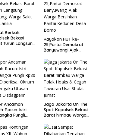
t Berkah:
lsek Bekasi
Rayakan HUT ke-
t Turun Langsung
25,Partai Demokrat
ungi Warga Sakit
Banyuwangi Ajak
Lansia
Warga Bersihkan
Pantai Kedunen Desa
Bomo
or Ancaman
Jaga Jakarta On The
h-Racun: Istri
Spot: Kapolsek Bekasi
angka Pungli
Barat himbau Warga
 Juta Diperiksa,
Tolak Hoaks & Cegah
um G Mengaku
Tawuran Usai Sholat
an Kadis
Jumat