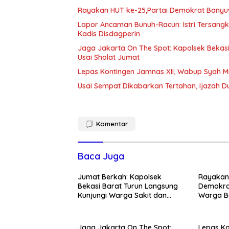
Rayakan HUT ke-25,Partai Demokrat Banyu
Lapor Ancaman Bunuh-Racun: Istri Tersang
Kadis Disdagperin
Jaga Jakarta On The Spot: Kapolsek Beka
Usai Sholat Jumat
Lepas Kontingen Jamnas XII, Wabup Syah 
Usai Sempat Dikabarkan Tertahan, Ijazah 
Komentar
Baca Juga
Jumat Berkah: Kapolsek
Rayakan 
Bekasi Barat Turun Langsung
Demokra
Kunjungi Warga Sakit dan
Warga Be
Lansia
Kedunen
Jaga Jakarta On The Spot:
Lepas Ko