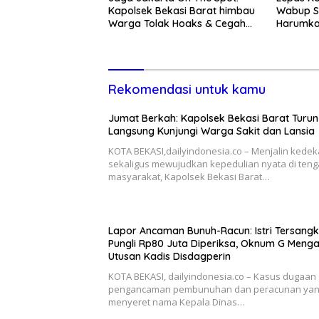
Kapolsek Bekasi Barat himbau
Wabup S
Warga Tolak Hoaks & Cegah
Harumka
Tawuran Usai Sholat Jumat
Rekomendasi untuk kamu
Jumat Berkah: Kapolsek Bekasi Barat Turun
Langsung Kunjungi Warga Sakit dan Lansia
KOTA BEKASI,dailyindonesia.co – Menjalin kede
sekaligus mewujudkan kepedulian nyata di ten
masyarakat, Kapolsek Bekasi Barat…
Lapor Ancaman Bunuh-Racun: Istri Tersang
Pungli Rp80 Juta Diperiksa, Oknum G Meng
Utusan Kadis Disdagperin
KOTA BEKASI, dailyindonesia.co – Kasus dugaan
pengancaman pembunuhan dan peracunan ya
menyeret nama Kepala Dinas…