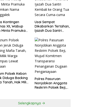
agperin
s Kontingen
Usai Sempat
as XII, Wabup
Dikabarkan Tertahan,
 Minta Pramuka
Ijazah Dua Santri
umkan Nama
Kembali ke Orang Tua
ggalek
Secara Cuma-cuma
um Polsek Kebon
k Diduga Backing
Polres Pasuruan
a Tanah, Hak Milik
Nonjobkan Anggota
ga Dirampas
Reskrim Polsek Beji,
at Paksaan
Wujud Komitmen
Transparansi
Penanganan Dugaan
Selengkapnya
Penganiayaan