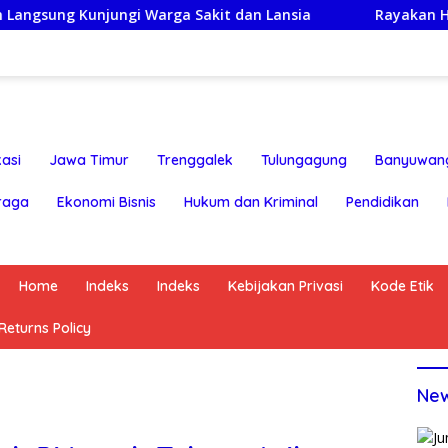
njungi Warga Sakit dan Lansia
Rayakan HUT ke-25,Par
asi
Jawa Timur
Trenggalek
Tulungagung
Banyuwan
raga
Ekonomi Bisnis
Hukum dan Kriminal
Pendidikan
Home
Indeks
Indeks
Kebijakan Privasi
Kode Etik
eturns Policy
Ne