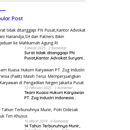
ular Post
3 Maret 2025
2 Komentar
Surat tidak ditanggapi PN
Pusat,Kantor Advokat Suryani
Hariandja,SH dan Patners Bikin
Pengaduan ke Mahkamah
Agung RI
12 Februari 2025
1 Komentar
Team Kuasa Hukum Karyawan
PT. Zug Industri Indonesia
(Pailit) Masih Terus
Memperjuangkan Hak
Karyawan di Pengadilan Negeri
Jakarta Pusat
16 Maret 2019
0 Komentar
14 Tahun Terbunuhnya Munir,