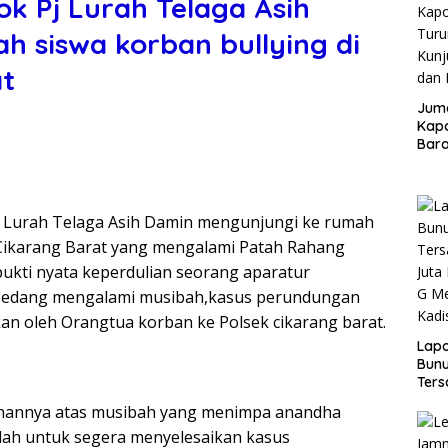
ok Pj Lurah Telaga Asih
h siswa korban bullying di
at
Juma
Kapo
Bara
Kunj
dan 
Pj Lurah Telaga Asih Damin mengunjungi ke rumah
 Cikarang Barat yang mengalami Patah Rahang
ukti nyata keperdulian seorang aparatur
sedang mengalami musibah,kasus perundungan
rkan oleh Orangtua korban ke Polsek cikarang barat.
Lap
Bunu
Ters
Rp80
nannya atas musibah yang menimpa anandha
Okn
olah untuk segera menyelesaikan kasus
Utus