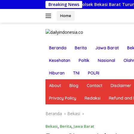
Langsung
Jumat Berkah: Kapolsek Bekasi Barat Turun Langsung Ku
Breaking News
ke
konten
Home
Beranda
Berita
Jawa Barat
Bek
Kesehatan
Poltik
Nasional
Olah
Hiburan
TNI
POLRI
About
Blog
Contact
Disclaimer
Privacy Policy
Redaksi
Refund and R
Beranda
Bekasi
Bekasi
,
Berita
,
Jawa Barat