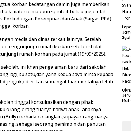
Disd
ngtua korban,kedatangan damin juga memberikan
ik material maupun spirituil .beliau juga telah
s Perlindungan Perempuan dan Anak (Satgas PPA)
nggal korban.
Lepa
Jamn
Syah
engan media dan dinas terkait lainnya. Setelah
Har
akan mengunjungi rumah korban setelah shalat
Tren
gunjungi rumah korban pada jumat (19/09/2025).
ekolah, ini khan pengalaman baru dari sekolah
ang lagi,itu satu,dan yang kedua saya minta kepada
at,dijenguk,diberikan semangat biar mentalnya lebih
Okn
Jeru
Mafi
ekolah tinggal konsultasikan dengan pihak
War
aku orang-orang tuanya bahwa anak -anaknya
Lew
 (Bully) terhadap oranglain,supaya orangtuanya
masing .sebagai seorang pemimpin dan panutan