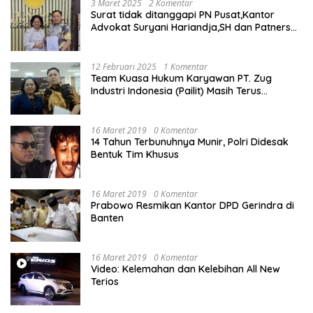
3 Maret 2025
2 Komentar
Surat tidak ditanggapi PN Pusat,Kantor
Advokat Suryani Hariandja,SH dan Patners
Bikin Pengaduan ke Mahkamah Agung RI
12 Februari 2025
1 Komentar
Team Kuasa Hukum Karyawan PT. Zug
Industri Indonesia (Pailit) Masih Terus
Memperjuangkan Hak Karyawan di
Pengadilan Negeri Jakarta Pusat
16 Maret 2019
0 Komentar
14 Tahun Terbunuhnya Munir, Polri Didesak
Bentuk Tim Khusus
16 Maret 2019
0 Komentar
Prabowo Resmikan Kantor DPD Gerindra di
Banten
16 Maret 2019
0 Komentar
Video: Kelemahan dan Kelebihan All New
Terios