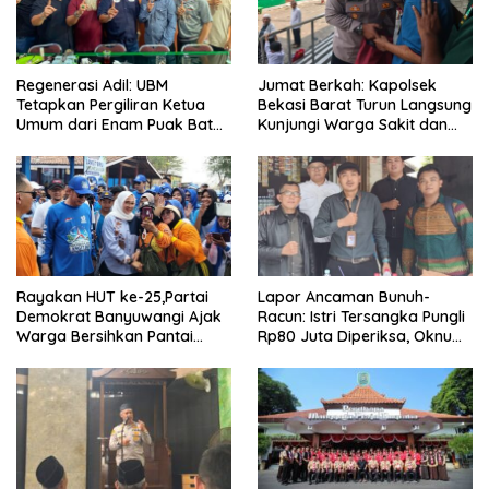
Regenerasi Adil: UBM
Jumat Berkah: Kapolsek
Tetapkan Pergiliran Ketua
Bekasi Barat Turun Langsung
Umum dari Enam Puak Batak
Kunjungi Warga Sakit dan
Muslim
Lansia
Rayakan HUT ke-25,Partai
Lapor Ancaman Bunuh-
Demokrat Banyuwangi Ajak
Racun: Istri Tersangka Pungli
Warga Bersihkan Pantai
Rp80 Juta Diperiksa, Oknum
Kedunen Desa Bomo
G Mengaku Utusan Kadis
Disdagperin