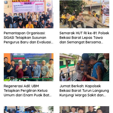
Pemantapan Organisasi:
Semarak HUT RI ke-81: Polsek
SIGASI Tetapkan Susunan
Bekasi Barat Lepas Tawa
Pengurus Baru dan Evaluasi
dan Semangat Bersama
Komitmen Anggota
Warga Kranji
Regenerasi Adil: UBM
Jumat Berkah: Kapolsek
Tetapkan Pergiliran Ketua
Bekasi Barat Turun Langsung
Umum dari Enam Puak Batak
Kunjungi Warga Sakit dan
Muslim
Lansia