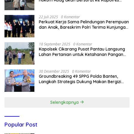
Bandung Kota .
22 Juli 2025
0 Komentar
Perkuat Kerja Sama Pelindungan Perempuan
dan Anak, Bareskrim Polri Terima Kunjungan
Delegasi Kepolisian nasional Korea Selatan
18 September 2025
0 Komentar
Kapolsek Cikarang Pusat Pantau Langsung
Lahan Pertanian untuk Ketahanan Pangan
Nasional
30 Desember 2025
0 Komentar
Groundbreaking 49 SPPG Polda Banten,
Langkah Strategis Dukung Makan Bergizi
Gratis
Selengkapnya
Popular Post