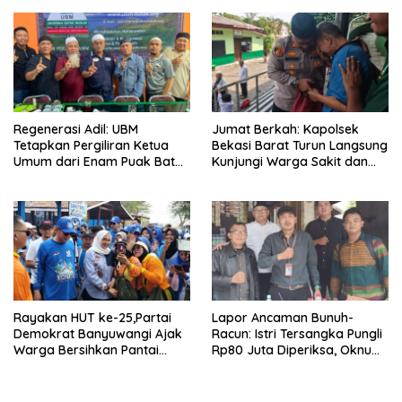
Regenerasi Adil: UBM
Jumat Berkah: Kapolsek
Tetapkan Pergiliran Ketua
Bekasi Barat Turun Langsung
Umum dari Enam Puak Batak
Kunjungi Warga Sakit dan
Muslim
Lansia
Rayakan HUT ke-25,Partai
Lapor Ancaman Bunuh-
Demokrat Banyuwangi Ajak
Racun: Istri Tersangka Pungli
Warga Bersihkan Pantai
Rp80 Juta Diperiksa, Oknum
Kedunen Desa Bomo
G Mengaku Utusan Kadis
Disdagperin