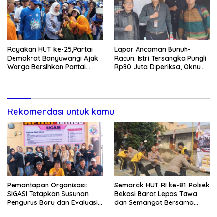
Rayakan HUT ke-25,Partai
Lapor Ancaman Bunuh-
Demokrat Banyuwangi Ajak
Racun: Istri Tersangka Pungli
Warga Bersihkan Pantai
Rp80 Juta Diperiksa, Oknum
Kedunen Desa Bomo
G Mengaku Utusan Kadis
Disdagperin
Rekomendasi untuk kamu
Pemantapan Organisasi:
Semarak HUT RI ke-81: Polsek
SIGASI Tetapkan Susunan
Bekasi Barat Lepas Tawa
Pengurus Baru dan Evaluasi
dan Semangat Bersama
Komitmen Anggota
Warga Kranji