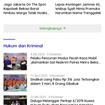
Jaga Jakarta On The Spot:
Lepas Kontingen Jamnas XII,
Kapolsek Bekasi Barat
Wabup Syah Minta Pramuka
himbau Warga Tolak Hoaks
Harumkan Nama Trenggalek
& Cegah Tawuran Usai
Sholat Jumat
Selengkapnya
Hukum dan Kriminal
4 Mei 2024
0 Komentar
Pelaku Pencurian Modus Pecah Kaca Mobil
,diamankan Sat Reskrim Polres Metro Bekasi
Kota
11 April 2025
0 Komentar
Sindikat Uang Palsu Rp 316 Juta Terbongkar
dalam 3 Hari, 8 Orang Dibekuk
15 Mei 2025
0 Komentar
Diduga Melanggar Perkap 6/2019 Kuasa
Hukum Rudy akan Bersurat ke Kapolres