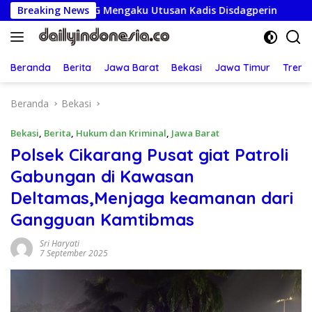
Langsung
Oknum G Mengaku Utusan Kadis Disdagperin
Breaking News
Jaga Jakart
ke
konten
Beranda
Berita
Jawa Barat
Bekasi
Jawa Timur
Treng
Beranda
Bekasi
Bekasi
,
Berita
,
Hukum dan Kriminal
,
Jawa Barat
Polsek Cikarang Pusat giat Patroli
Gabungan di Kawasan
Deltamas,Menjaga keamanan dari
Gangguan Kamtibmas
Sri Haryati
7 September 2025