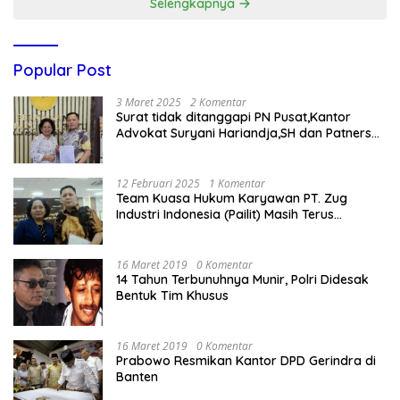
Selengkapnya
Popular Post
3 Maret 2025
2 Komentar
Surat tidak ditanggapi PN Pusat,Kantor
Advokat Suryani Hariandja,SH dan Patners
Bikin Pengaduan ke Mahkamah Agung RI
12 Februari 2025
1 Komentar
Team Kuasa Hukum Karyawan PT. Zug
Industri Indonesia (Pailit) Masih Terus
Memperjuangkan Hak Karyawan di
Pengadilan Negeri Jakarta Pusat
16 Maret 2019
0 Komentar
14 Tahun Terbunuhnya Munir, Polri Didesak
Bentuk Tim Khusus
16 Maret 2019
0 Komentar
Prabowo Resmikan Kantor DPD Gerindra di
Banten