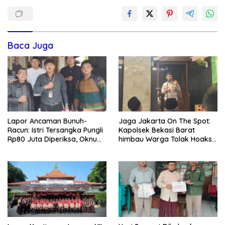
Baca Juga
Lapor Ancaman Bunuh-
Jaga Jakarta On The Spot:
Racun: Istri Tersangka Pungli
Kapolsek Bekasi Barat
Rp80 Juta Diperiksa, Oknum
himbau Warga Tolak Hoaks
G Mengaku Utusan Kadis
& Cegah Tawuran Usai
Disdagperin
Sholat Jumat