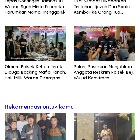
Lepas Kontingen Jamnas XII,
Usai Sempat Dikabarkan
Wabup Syah Minta Pramuka
Tertahan, Ijazah Dua Santri
Harumkan Nama Trenggalek
Kembali ke Orang Tua
Secara Cuma-cuma
Oknum Polsek Kebon Jeruk
Polres Pasuruan Nonjobkan
Diduga Backing Mafia Tanah,
Anggota Reskrim Polsek Beji,
Hak Milik Warga Dirampas
Wujud Komitmen
Lewat Paksaan
Transparansi Penanganan
Dugaan Penganiayaan
Rekomendasi untuk kamu