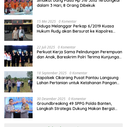
Sindikat Uang Palsu Rp 316 Juta Terbongkar
dalam 3 Hari, 8 Orang Dibekuk
15 Mei 2025
0 Komentar
Diduga Melanggar Perkap 6/2019 Kuasa
Hukum Rudy akan Bersurat ke Kapolres
Bandung Kota .
22 Juli 2025
0 Komentar
Perkuat Kerja Sama Pelindungan Perempuan
dan Anak, Bareskrim Polri Terima Kunjungan
Delegasi Kepolisian nasional Korea Selatan
18 September 2025
0 Komentar
Kapolsek Cikarang Pusat Pantau Langsung
Lahan Pertanian untuk Ketahanan Pangan
Nasional
30 Desember 2025
0 Komentar
Groundbreaking 49 SPPG Polda Banten,
Langkah Strategis Dukung Makan Bergizi
Gratis