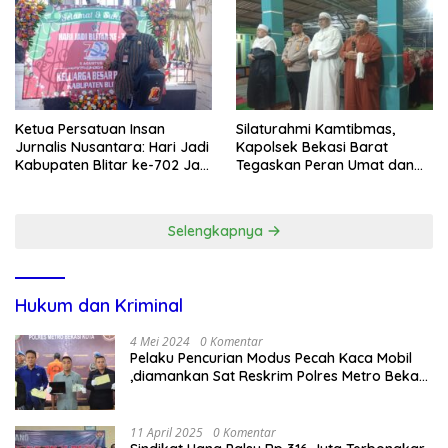
Dugaan Penganiayaan
Ketua Persatuan Insan
Silaturahmi Kamtibmas,
Jurnalis Nusantara: Hari Jadi
Kapolsek Bekasi Barat
Kabupaten Blitar ke-702 Jadi
Tegaskan Peran Umat dan
Momentum Perkuat Sinergi
Keluarga Kunci Jaga
Pembangunan
Kondusivitas Wilayah
Selengkapnya
Hukum dan Kriminal
4 Mei 2024
0 Komentar
Pelaku Pencurian Modus Pecah Kaca Mobil
,diamankan Sat Reskrim Polres Metro Bekasi
Kota
11 April 2025
0 Komentar