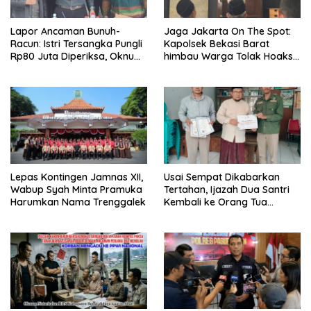
Lapor Ancaman Bunuh-
Jaga Jakarta On The Spot:
Racun: Istri Tersangka Pungli
Kapolsek Bekasi Barat
Rp80 Juta Diperiksa, Oknum
himbau Warga Tolak Hoaks
G Mengaku Utusan Kadis
& Cegah Tawuran Usai
Disdagperin
Sholat Jumat
Lepas Kontingen Jamnas XII,
Usai Sempat Dikabarkan
Wabup Syah Minta Pramuka
Tertahan, Ijazah Dua Santri
Harumkan Nama Trenggalek
Kembali ke Orang Tua
Secara Cuma-cuma