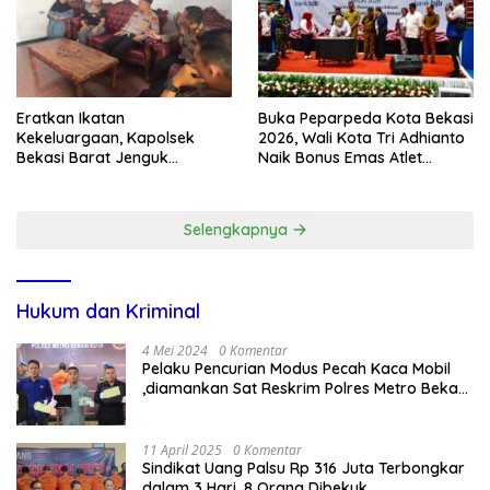
Eratkan Ikatan
Buka Peparpeda Kota Bekasi
Kekeluargaan, Kapolsek
2026, Wali Kota Tri Adhianto
Bekasi Barat Jenguk
Naik Bonus Emas Atlet
Anggota yang Sedang Sakit
Paralimpik Jadi Rp60 Juta
Selengkapnya
Hukum dan Kriminal
4 Mei 2024
0 Komentar
Pelaku Pencurian Modus Pecah Kaca Mobil
,diamankan Sat Reskrim Polres Metro Bekasi
Kota
11 April 2025
0 Komentar
Sindikat Uang Palsu Rp 316 Juta Terbongkar
dalam 3 Hari, 8 Orang Dibekuk