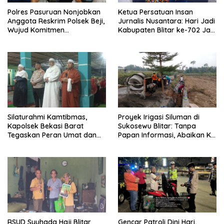
Polres Pasuruan Nonjobkan
Ketua Persatuan Insan
Anggota Reskrim Polsek Beji,
Jurnalis Nusantara: Hari Jadi
Wujud Komitmen
Kabupaten Blitar ke-702 Jadi
Transparansi Penanganan
Momentum Perkuat Sinergi
Dugaan Penganiayaan
Pembangunan
Silaturahmi Kamtibmas,
Proyek Irigasi Siluman di
Kapolsek Bekasi Barat
Sukosewu Blitar: Tanpa
Tegaskan Peran Umat dan
Papan Informasi, Abaikan K3,
Keluarga Kunci Jaga
dan Terkesan Lempar
Kondusivitas Wilayah
Tanggung Jawab
RSUD Syuhada Haji Blitar
Gencar Patroli Dini Hari,