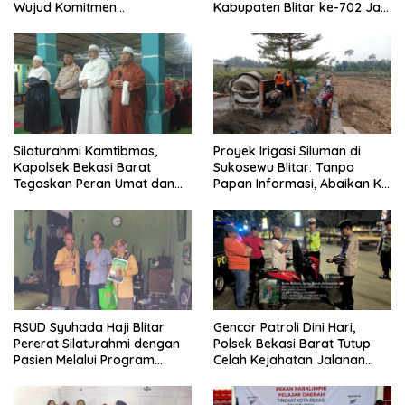
Wujud Komitmen
Kabupaten Blitar ke-702 Jadi
Transparansi Penanganan
Momentum Perkuat Sinergi
Dugaan Penganiayaan
Pembangunan
Silaturahmi Kamtibmas,
Proyek Irigasi Siluman di
Kapolsek Bekasi Barat
Sukosewu Blitar: Tanpa
Tegaskan Peran Umat dan
Papan Informasi, Abaikan K3,
Keluarga Kunci Jaga
dan Terkesan Lempar
Kondusivitas Wilayah
Tanggung Jawab
RSUD Syuhada Haji Blitar
Gencar Patroli Dini Hari,
Pererat Silaturahmi dengan
Polsek Bekasi Barat Tutup
Pasien Melalui Program
Celah Kejahatan Jalanan
Kunjungan Rumah
dan Ancaman Tawuran