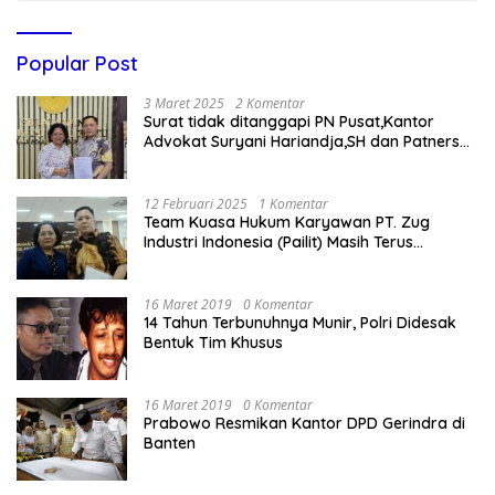
Popular Post
3 Maret 2025
2 Komentar
Surat tidak ditanggapi PN Pusat,Kantor
Advokat Suryani Hariandja,SH dan Patners
Bikin Pengaduan ke Mahkamah Agung RI
12 Februari 2025
1 Komentar
Team Kuasa Hukum Karyawan PT. Zug
Industri Indonesia (Pailit) Masih Terus
Memperjuangkan Hak Karyawan di
Pengadilan Negeri Jakarta Pusat
16 Maret 2019
0 Komentar
14 Tahun Terbunuhnya Munir, Polri Didesak
Bentuk Tim Khusus
16 Maret 2019
0 Komentar
Prabowo Resmikan Kantor DPD Gerindra di
Banten