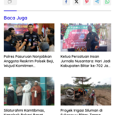
Baca Juga
Polres Pasuruan Nonjobkan
Ketua Persatuan Insan
Anggota Reskrim Polsek Beji,
Jurnalis Nusantara: Hari Jadi
Wujud Komitmen
Kabupaten Blitar ke-702 Jadi
Transparansi Penanganan
Momentum Perkuat Sinergi
Dugaan Penganiayaan
Pembangunan
Silaturahmi Kamtibmas,
Proyek Irigasi Siluman di