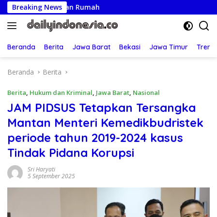
Langsung
ungan Rumah
Breaking News
ke
konten
Beranda
Berita
Jawa Barat
Bekasi
Jawa Timur
Treng
Beranda
Berita
Berita
,
Hukum dan Kriminal
,
Jawa Barat
,
Nasional
JAM PIDSUS Tetapkan Tersangka
Mantan Menteri Kemedikbudristek
periode tahun 2019-2024 kasus
Tindak Pidana Korupsi
Sri Haryati
5 September 2025