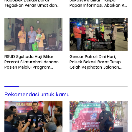
Kapolsek Bekasi Barat
Sukosewu Blitar: Tanpa
Tegaskan Peran Umat dan
Papan Informasi, Abaikan K3,
Keluarga Kunci Jaga
dan Terkesan Lempar
Kondusivitas Wilayah
Tanggung Jawab
RSUD Syuhada Haji Blitar
Gencar Patroli Dini Hari,
Pererat Silaturahmi dengan
Polsek Bekasi Barat Tutup
Pasien Melalui Program
Celah Kejahatan Jalanan
Kunjungan Rumah
dan Ancaman Tawuran
Rekomendasi untuk kamu