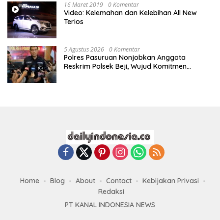
16 Maret 2019
0 Komentar
Video: Kelemahan dan Kelebihan All New
Terios
5 Agustus 2026
0 Komentar
Polres Pasuruan Nonjobkan Anggota
Reskrim Polsek Beji, Wujud Komitmen
Transparansi Penanganan Dugaan
Penganiayaan
Home
Blog
About
Contact
Kebijakan Privasi
Redaksi
PT KANAL INDONESIA NEWS