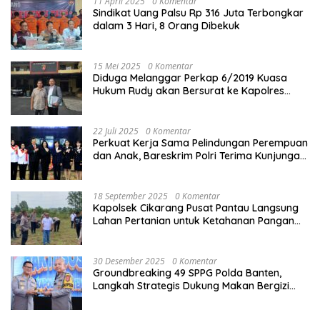
11 April 2025
0 Komentar
Sindikat Uang Palsu Rp 316 Juta Terbongkar
dalam 3 Hari, 8 Orang Dibekuk
15 Mei 2025
0 Komentar
Diduga Melanggar Perkap 6/2019 Kuasa
Hukum Rudy akan Bersurat ke Kapolres
Bandung Kota .
22 Juli 2025
0 Komentar
Perkuat Kerja Sama Pelindungan Perempuan
dan Anak, Bareskrim Polri Terima Kunjungan
Delegasi Kepolisian nasional Korea Selatan
18 September 2025
0 Komentar
Kapolsek Cikarang Pusat Pantau Langsung
Lahan Pertanian untuk Ketahanan Pangan
Nasional
30 Desember 2025
0 Komentar
Groundbreaking 49 SPPG Polda Banten,
Langkah Strategis Dukung Makan Bergizi
Gratis