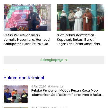
Lewat Paksaan
Transparansi Penanganan
Dugaan Penganiayaan
Ketua Persatuan Insan
Silaturahmi Kamtibmas,
Jurnalis Nusantara: Hari Jadi
Kapolsek Bekasi Barat
Kabupaten Blitar ke-702 Jadi
Tegaskan Peran Umat dan
Momentum Perkuat Sinergi
Keluarga Kunci Jaga
Pembangunan
Kondusivitas Wilayah
Selengkapnya
Hukum dan Kriminal
4 Mei 2024
0 Komentar
Pelaku Pencurian Modus Pecah Kaca Mobil
,diamankan Sat Reskrim Polres Metro Bekasi
Kota