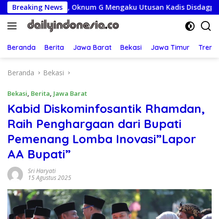
Langsung
eriksa, Oknum G Mengaku Utusan Kadis Disdagperin
Breaking News
Ja
ke
konten
Beranda
Berita
Jawa Barat
Bekasi
Jawa Timur
Treng
Beranda
Bekasi
Bekasi
,
Berita
,
Jawa Barat
Kabid Diskominfosantik Rhamdan,
Raih Penghargaan dari Bupati
Pemenang Lomba Inovasi”Lapor
AA Bupati”
Sri Haryati
15 Agustus 2025