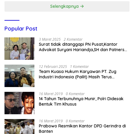
Selengkapnya
Popular Post
3 Maret 2025
2 Komentar
Surat tidak ditanggapi PN Pusat,Kantor
Advokat Suryani Hariandja,SH dan Patners
Bikin Pengaduan ke Mahkamah Agung RI
12 Februari 2025
1 Komentar
Team Kuasa Hukum Karyawan PT. Zug
Industri Indonesia (Pailit) Masih Terus
Memperjuangkan Hak Karyawan di
Pengadilan Negeri Jakarta Pusat
16 Maret 2019
0 Komentar
14 Tahun Terbunuhnya Munir, Polri Didesak
Bentuk Tim Khusus
16 Maret 2019
0 Komentar
Prabowo Resmikan Kantor DPD Gerindra di
Banten