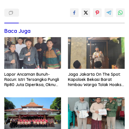
Baca Juga
Lapor Ancaman Bunuh-
Jaga Jakarta On The Spot:
Racun: Istri Tersangka Pungli
Kapolsek Bekasi Barat
Rp80 Juta Diperiksa, Oknum
himbau Warga Tolak Hoaks
G Mengaku Utusan Kadis
& Cegah Tawuran Usai
Disdagperin
Sholat Jumat