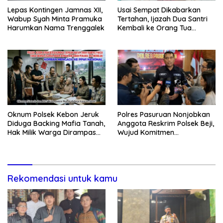
Lepas Kontingen Jamnas XII,
Usai Sempat Dikabarkan
Wabup Syah Minta Pramuka
Tertahan, Ijazah Dua Santri
Harumkan Nama Trenggalek
Kembali ke Orang Tua
Secara Cuma-cuma
Oknum Polsek Kebon Jeruk
Polres Pasuruan Nonjobkan
Diduga Backing Mafia Tanah,
Anggota Reskrim Polsek Beji,
Hak Milik Warga Dirampas
Wujud Komitmen
Lewat Paksaan
Transparansi Penanganan
Dugaan Penganiayaan
Rekomendasi untuk kamu