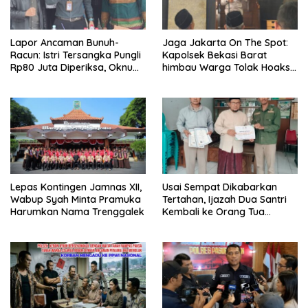
Lapor Ancaman Bunuh-
Jaga Jakarta On The Spot:
Racun: Istri Tersangka Pungli
Kapolsek Bekasi Barat
Rp80 Juta Diperiksa, Oknum
himbau Warga Tolak Hoaks
G Mengaku Utusan Kadis
& Cegah Tawuran Usai
Disdagperin
Sholat Jumat
Lepas Kontingen Jamnas XII,
Usai Sempat Dikabarkan
Wabup Syah Minta Pramuka
Tertahan, Ijazah Dua Santri
Harumkan Nama Trenggalek
Kembali ke Orang Tua
Secara Cuma-cuma